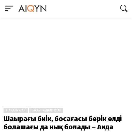
ЖАҢАЛЫҚТАР
БАСТЫ ЖАҢАЛЫҚТАР
Шаңырағы биік, босағасы берік елдің
болашағы да нық болады – Аида