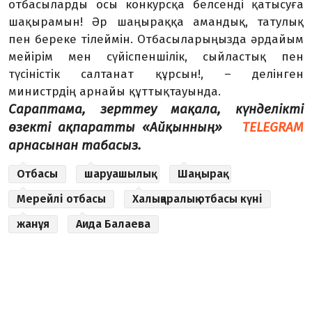
отбасыларды осы конкурсқа белсенді қатысуға
шақырамын! Әр шаңыраққа амандық, татулық
пен береке тілеймін. Отбасыларыңызда әрдайым
мейірім мен сүйіспеншілік, сыйластық пен
түсіністік салтанат құрсын!, – делінген
министрдің арнайы құттықтауында.
Сараптама, зерттеу мақала, күнделікті
өзекті ақпаратты «Айқынның»
TELEGRAM
арнасынан табасыз.
Отбасы
шаруашылық
Шаңырақ
Мерейлі отбасы
Халықаралық отбасы күні
жанұя
Аида Балаева