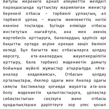
Айтулы мерекеге арнап әлеуметтік желідегі
парақшасында құттықтау жариялаған министр
берекелі отбасы – тәрбиелі ұрпақтың, ал
тәрбиелі ұрпақ – мықты мемлекеттің негізі
екеніне тоқталды. Бүгінде елімізде отбасы
институтын нығайтуға, ана мен әкенің
мәртебесін арттыруға, балалардың қауіпсіз әрі
бақытты ортада өсуіне ерекше көңіл бөлініп
келеді. Бұл бағытта жас отбасыларға қолдау
көрсету, ата-аналардың жауапкершілігін
арттыру, бала тәрбиесі мәдениетін дамыту
бойынша жүйелі жұмыстар атқарылуда. «Ата-
аналар академиясы», Отбасын қолдау
орталықтары, Әкелер одағы мен Аналар одағы
сияқты бастамалар қоғамда жауапты ата-ана
болу мәдениетін қалыптастыруға, ұрпақтар
сабақтастығын сақтауға және отбасы
құндылықтарын дәріптеуге зор үлес қосып