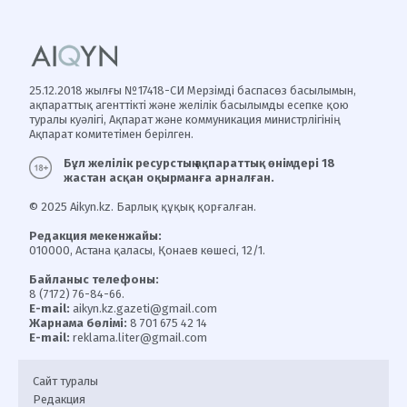
25.12.2018 жылғы №17418-СИ Мерзімді баспасөз басылымын,
ақпараттық агенттікті және желілік басылымды есепке қою
туралы куәлігі, Ақпарат және коммуникация министрлігінің
Ақпарат комитетімен берілген.
Бұл желілік ресурстың ақпараттық өнімдері 18
жастан асқан оқырманға арналған.
© 2025 Aikyn.kz. Барлық құқық қорғалған.
Редакция мекенжайы:
010000, Астана қаласы, Қонаев көшесі, 12/1.
Байланыс телефоны:
8 (7172) 76-84-66.
E-mail:
aikyn.kz.gazeti@gmail.com
Жарнама бөлімі:
8 701 675 42 14
E-mail:
reklama.liter@gmail.com
Сайт туралы
Редакция