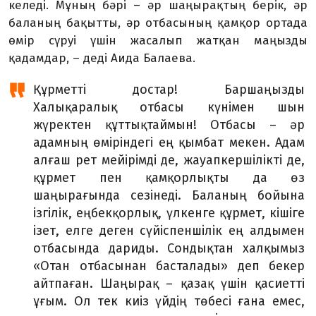
келеді. Мұның бәрі – әр шаңырақтың берік, әр
баланың бақытты, әр отбасының қамқор ортада
өмір сүруі үшін жасалып жатқан маңызды
қадамдар, – деді Аида Балаева.
Құрметті достар! Баршаңызды
Халықаралық отбасы күнімен шын
жүректен құттықтаймын! Отбасы – әр
адамның өміріндегі ең қымбат мекен. Адам
алғаш рет мейірімді де, жауапкершілікті де,
құрмет пен қамқорлықты да өз
шаңырағында сезінеді. Баланың бойына
ізгілік, еңбекқорлық, үлкенге құрмет, кішіге
ізет, елге деген сүйіспеншілік ең алдымен
отбасында дариды. Сондықтан халқымыз
«Отан отбасынан басталады» деп бекер
айтпаған. Шаңырақ – қазақ үшін қасиетті
ұғым. Ол тек киіз үйдің төбесі ғана емес,