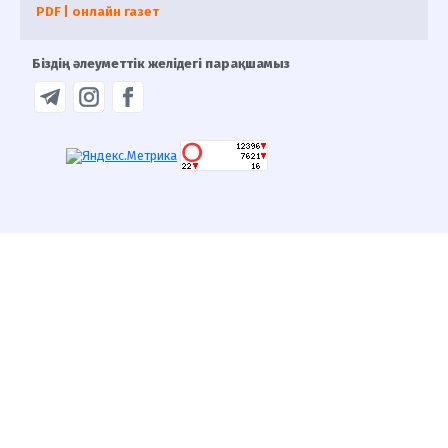
PDF | онлайн газет
Біздің әлеуметтік желідегі парақшамыз