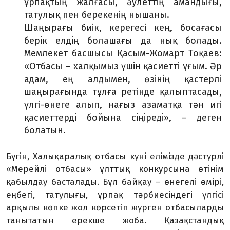
ұрпақтың жалғасы, әулеттің амандығы,
татулық пен берекенің нышаны.
Шаңырағы биік, керегесі кең, босағасы
берік елдің болашағы да нық болады.
Мемлекет басшысы Қасым-Жомарт Тоқаев:
«Отбасы – халқымыз үшін қасиетті ұғым. Әр
адам, ең алдымен, өзінің қастерлі
шаңырағында тұлға ретінде қалыптасады,
үлгі-өнеге алып, нағыз азаматқа тән игі
қасиеттерді бойына сіңіреді», – деген
болатын.
Бүгін, Халықаралық отбасы күні елімізде дәстүрлі
«Мерейлі отбасы» ұлттық конкурсына өтінім
қабылдау басталады. Бұл байқау – өнегелі өмірі,
еңбегі, татулығы, ұрпақ тәрбиесіндегі үлгісі
арқылы көпке жол көрсетіп жүрген отбасыларды
танытатын ерекше жоба. Қазақстандық