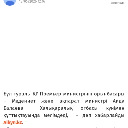
15/05/2026 12:16
оқылды
Бұл туралы ҚР Премьер-министрінің орынбасары
– Мәдениет және ақпарат министрі Аида
Балаева Халықаралық отбасы күнімен
құттықтауында мәлімдеді, – деп хабарлайды
Aikyn.kz
.