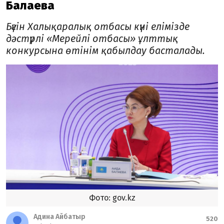
Балаева
Бүгін Халықаралық отбасы күні елімізде
дәстүрлі «Мерейлі отбасы» ұлттық
конкурсына өтінім қабылдау басталады.
Фото: gov.kz
Адина Айбатыр
520