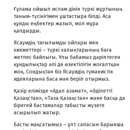
Ғұлама ойшыл ислам дінін түркі жұртының
таным-түсінігімен ұштастыра білді. Аса
құнды еңбектер жазып, мол мұра
қалдырды.
Ясауидің тағылымды ойлары мен
хикметтері – түркі халықтарының баға
жетпес байлығы. Ұлы бабамыз дәріптеген
құндылықтар әлі де өзектілігін жоғалтқан
жоқ. Сондықтан біз Ясауидің гуманистік
идеяларына баса мән беріп отырмыз.
Қазір елімізде «Адал азамат», «Әділетті
Қазақстан», «Таза Қазақстан» және басқа да
бірегей бастамалар табысты жүзеге
асырылып жатыр.
Басты мақсатымыз – ұлт сапасын барынша