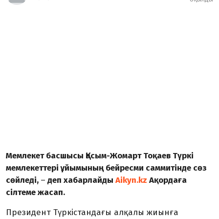
Мемлекет басшысы Қасым-Жомарт Тоқаев Түркі
мемлекеттері ұйымының бейресми саммитінде сөз
сөйледі,
–
деп хабарлайды
Aikyn.kz
Ақордаға
сілтеме жасап.
Президент Түркістандағы алқалы жиынға