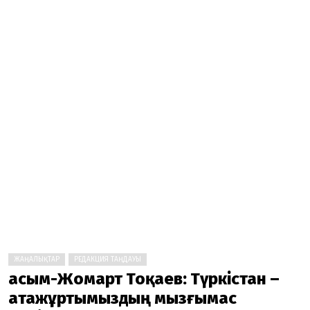
ЖАҢАЛЫҚТАР
РЕДАКЦИЯ ТАҢДАУЫ
Қасым-Жомарт Тоқаев: Түркістан –
атажұртымыздың мызғымас