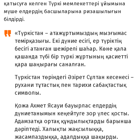
қатысуға келген Түркі мемлекеттері ұйымына
мүше елдердің басшыларына ризашылығын
білдірді.
«Түркістан – атажұртымыздың мызғымас
темірқазығы. Екі дүние есігі, ер түріктің
бесігі атанған шежірелі шаһар. Көне қала
қашанда түбі бір түркі жұртының қасиетті
қара шаңырағы саналған.
Түркістан төріндегі Әзірет Сұлтан кесенесі –
рухани тұтастық пен тарихи сабақтастық
символы.
Қожа Ахмет Ясауи бауырлас елдердің
дүниетанымын кеңейтуге зор үлес қосты.
Адамзатқа ортақ құндылықтарды барынша
дәріптеді. Халықты жақсылыққа,
жасампаздыққа, адалдыққа шақырды.