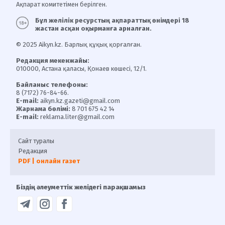
Ақпарат комитетімен берілген.
Бұл желілік ресурстың ақпараттық өнімдері 18
жастан асқан оқырманға арналған.
© 2025 Aikyn.kz. Барлық құқық қорғалған.
Редакция мекенжайы:
010000, Астана қаласы, Қонаев көшесі, 12/1.
Байланыс телефоны:
8 (7172) 76-84-66.
E-mail:
aikyn.kz.gazeti@gmail.com
Жарнама бөлімі:
8 701 675 42 14
E-mail:
reklama.liter@gmail.com
Сайт туралы
Редакция
PDF | онлайн газет
Біздің әлеуметтік желідегі парақшамыз