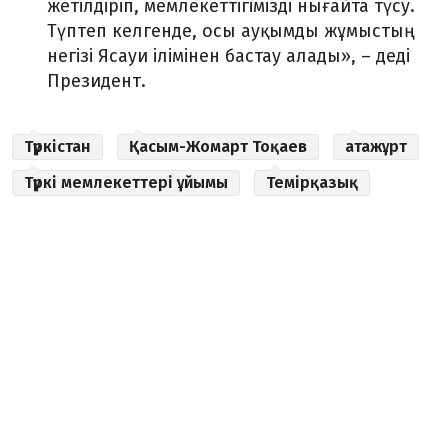
жетілдіріп, мемлекеттігімізді нығайта түсу.
Түптеп келгенде, осы ауқымды жұмыстың
негізі Ясауи ілімінен бастау алады»,
–
деді
Президент.
Түркістан
Қасым-Жомарт Тоқаев
атажұрт
Түркі мемлекеттері ұйымы
Темірқазық