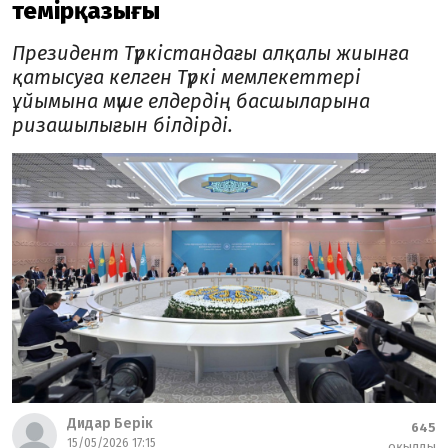
темірқазығы
Президент Түркістандағы алқалы жиынға
қатысуға келген Түркі мемлекеттері
ұйымына мүше елдердің басшыларына
ризашылығын білдірді.
Дидар Берік
645
15/05/2026 17:15
оқылды