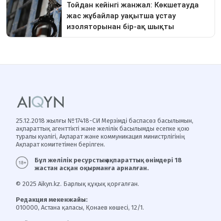
25.12.2018 жылғы №17418-СИ Мерзімді баспасөз басылымын,
ақпараттық агенттікті және желілік басылымды есепке қою
туралы куәлігі, Ақпарат және коммуникация министрлігінің
Ақпарат комитетімен берілген.
Бұл желілік ресурстың ақпараттық өнімдері 18
жастан асқан оқырманға арналған.
© 2025 Aikyn.kz. Барлық құқық қорғалған.
Редакция мекенжайы:
010000, Астана қаласы, Қонаев көшесі, 12/1.