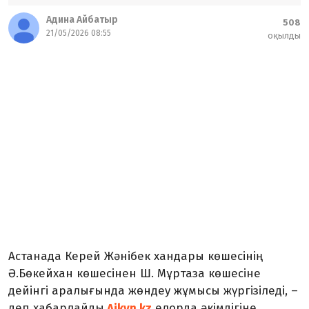
Адина Айбатыр
508
21/05/2026 08:55
оқылды
Астанада Керей Жәнібек хандары көшесінің
Ә.Бөкейхан көшесінен Ш. Мұртаза көшесіне
дейінгі аралығында жөндеу жұмысы жүргізіледі, –
деп хабарлайды
Aikyn.kz
елорда әкімдігіне