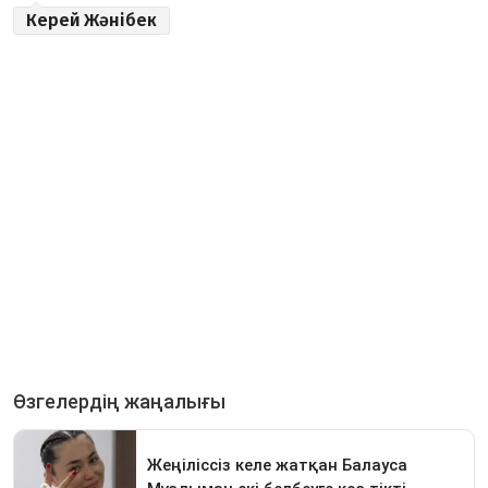
Керей Жәнібек