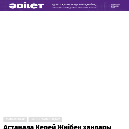
ЖАҢАЛЫҚТАР
БАСТЫ ЖАҢАЛЫҚТАР
Астанада Керей Жәнібек хандары