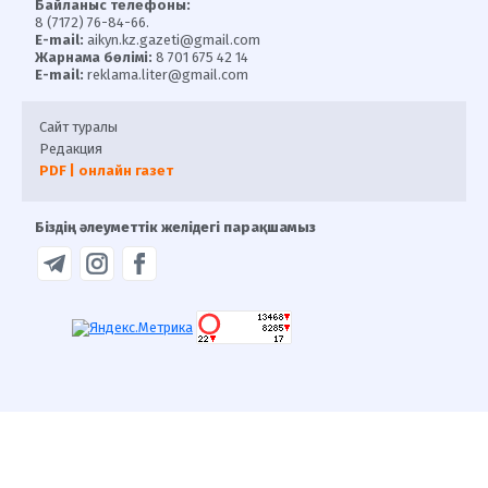
Байланыс телефоны:
8 (7172) 76-84-66.
E-mail:
aikyn.kz.gazeti@gmail.com
Жарнама бөлімі:
8 701 675 42 14
E-mail:
reklama.liter@gmail.com
Сайт туралы
Редакция
PDF | онлайн газет
Біздің әлеуметтік желідегі парақшамыз