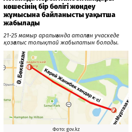
көшесінің бір бөлігі жөндеу
жұмысына байланысты уақытша
жабылады
21-25 мамыр аралығында аталған учаскеде
қозғалыс толықтай жабылатын болады.
Фото: gov.kz