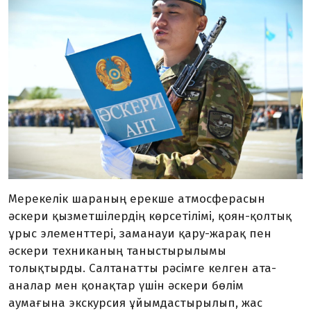
Мерекелік шараның ерекше атмосферасын
әскери қызметшілердің көрсетілімі, қоян-қолтық
ұрыс элементтері, заманауи қару-жарақ пен
әскери техниканың таныстырылымы
толықтырды. Салтанатты рәсімге келген ата-
аналар мен қонақтар үшін әскери бөлім
аумағына экскурсия ұйымдастырылып, жас