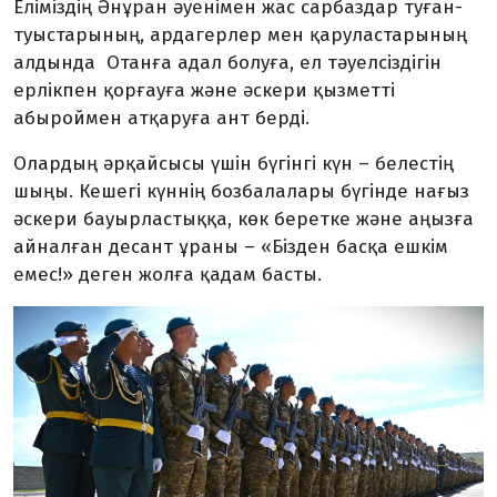
Еліміздің Әнұран әуенімен жас сарбаздар туған-
туыстарының, ардагерлер мен қаруластарының
алдында Отанға адал болуға, ел тәуелсіздігін
ерлікпен қорғауға және әскери қызметті
абыроймен атқаруға ант берді.
Олардың әрқайсысы үшін бүгінгі күн – белестің
шыңы. Кешегі күннің бозбалалары бүгінде нағыз
әскери бауырластыққа, көк беретке және аңызға
айналған десант ұраны – «Бізден басқа ешкім
емес!» деген жолға қадам басты.