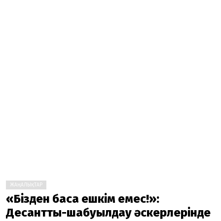
ЖАҢАЛЫҚТАР
«Бізден басқа ешкім емес!»:
Десанттық-шабуылдау әскерлерінде