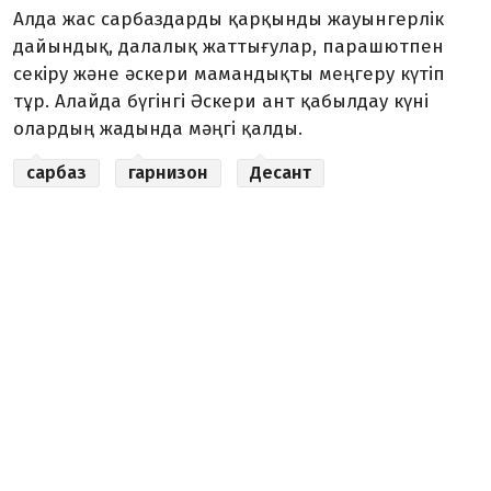
Алда жас сарбаздарды қарқынды жауынгерлік
дайындық, далалық жаттығулар, парашютпен
секіру және әскери мамандықты меңгеру күтіп
тұр. Алайда бүгінгі Әскери ант қабылдау күні
олардың жадында мәңгі қалды.
сарбаз
гарнизон
Десант