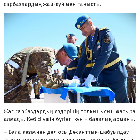
сарбаздардың жай-күйімен танысты.
Жас сарбаздардың өздерінің толқынысын жасыра
алмады. Көбісі үшін бүгінгі күн – балалық арманы.
– Бала кезімнен дәл осы Десанттық-шабуылдау
әскерлерінде қызмет етуді армандадым. Бүгін ант