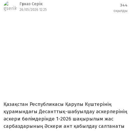
Гүлназ Серік
344
26/05/2026 12:25
оқылды
Қазақстан Республикасы Қарулы Күштерінің
құрамындағы Десанттық-шабуылдау әскерлерінің
әскери бөлімдерінде 1-2026 шақырылым жас
сарбаздарының Әскери ант қабылдау салтанаты