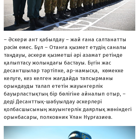
– Әскери ант қабылдау – жай ғана салтанатты
рәсім емес. Бұл – Отанға қызмет етудің саналы
таңдауы, әскери қызметші әрі азамат ретінде
қалыптасу жолындағы бастауы. Бүгін жас
десантшылар тәртіпке, ар-намысқа, көмекке
келуге, кез келген жағдайда тапсырманы
орындауды талап ететін жауынгерлік
бауырластықтың бір бөлігіне айналып отыр, –
деді Десанттық-шабуылдау әскерлері
қолбасшысының жауынгерлік даярлық жөніндегі
орынбасары, полковник Ұлан Нұрғазиев.