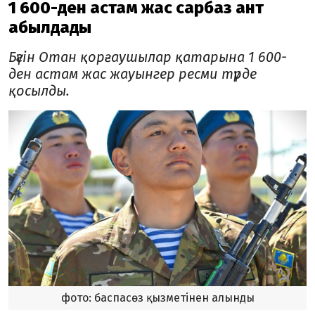
1 600-ден астам жас сарбаз ант
қабылдады
Бүгін Отан қорғаушылар қатарына 1 600-
ден астам жас жауынгер ресми түрде
қосылды.
фото: баспасөз қызметінен алынды