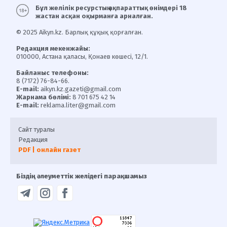
Бұл желілік ресурстың ақпараттық өнімдері 18
жастан асқан оқырманға арналған.
© 2025 Aikyn.kz. Барлық құқық қорғалған.
Редакция мекенжайы:
010000, Астана қаласы, Қонаев көшесі, 12/1.
Байланыс телефоны:
8 (7172) 76-84-66.
E-mail:
aikyn.kz.gazeti@gmail.com
Жарнама бөлімі:
8 701 675 42 14
E-mail:
reklama.liter@gmail.com
Сайт туралы
Редакция
PDF | онлайн газет
Біздің әлеуметтік желідегі парақшамыз