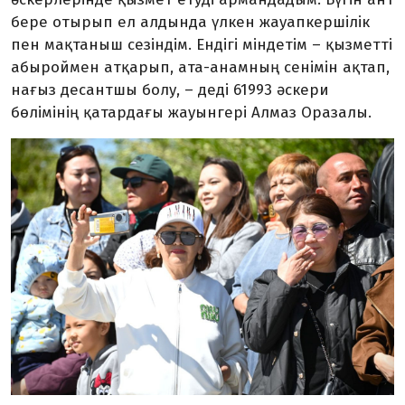
бере отырып ел алдында үлкен жауапкершілік
пен мақтаныш сезіндім. Ендігі міндетім – қызметті
абыроймен атқарып, ата-анамның сенімін ақтап,
нағыз десантшы болу, – деді 61993 әскери
бөлімінің қатардағы жауынгері Алмаз Оразалы.