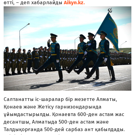
өтті, – деп хабарлайды
Aikyn.kz.
Салтанатты іс-шаралар бір мезетте Алматы,
Қонаев және Жетісу гарнизондарында
ұйымдастырылды. Қонаевта 600-ден астам жас
десантшы, Алматыда 500-ден астам және
Талдықорғанда 500-дей сарбаз ант қабылдады.