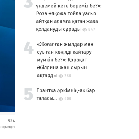
үндемей кете береміз бе?»:
Роза Әлқожа тойда уағыз
айтқан адамға қатаң жаза
қолдануды сұрады
847
«Жоғалған жылдар мен
суыған көңілді қайтару
мүмкін бе?»: Қарақат
Әбілдина жан сырын
ақтарды
780
Грантқа әркімнің-ақ бар
таласы...
400
524
оқылды