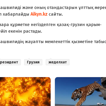
ашвилиді және оның отандастарын ұлттық мере
деп хабарлайды
Aikyn.kz
сайты.
ара құрметке негізделген қазақ-грузин қарым-
йіл екенін растады.
швилидің жауапты мемлекеттік қызметіне табыс
резидент
Грузия
жеделхат