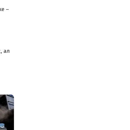
ке –
, ал