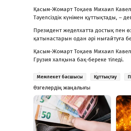
Қасым-Жомарт Тоқаев Михаил Кавел
Тәуелсіздік күнімен құттықтады, – 
Президент жеделхатта достық пен өз
қатынастарын одан әрі нығайтуға бе
Қасым-Жомарт Тоқаев Михаил Кавела
Грузия халқына бақ-береке тіледі.
Мемлекет басшысы
Құттықтау
П