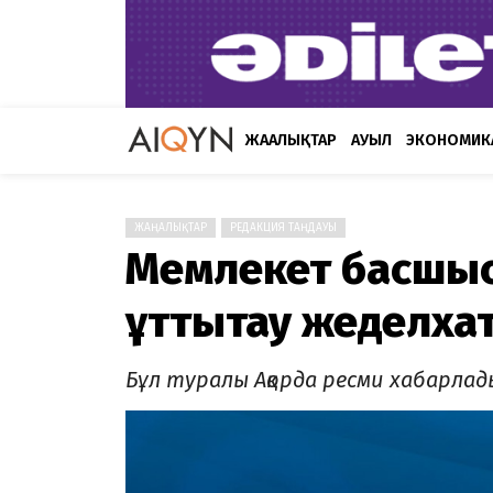
ЖАҢАЛЫҚТАР
АУЫЛ
ЭКОНОМИК
ЖАҢАЛЫҚТАР
РЕДАКЦИЯ ТАҢДАУЫ
Мемлекет басшыс
құттықтау жеделх
Бұл туралы Ақорда ресми хабарлад