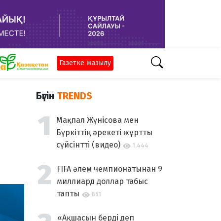
Газетке жазылу
Бүгін
TRENDS
Мақпал Жүнісова мен
Бүркіттің әрекеті жұртты
сүйсінтті (видео)
1,444
FIFA әлем чемпионатынан 9
миллиард доллар табыс
тапты
851
«Ақшасын берді деп