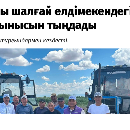
ы шалғай елдімекендег
сынысын тыңдады
 тұрғындармен кездесті.