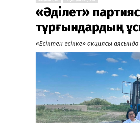
ЖАҢАЛЫҚТАР
РЕДАКЦИЯ ТАҢДАУЫ
«Әділет» партияс
тұрғындардың ұ
«Есіктен есікке» акциясы аясында