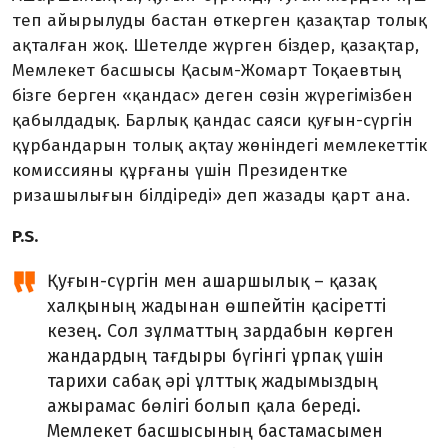
теп айырылуды бастан өткерген қазақтар толық
ақталған жоқ. Ше­телде жүрген біздер, қазақтар,
Мемлекет басшысы Қасым-Жомарт Тоқаевтың
бізге берген «қан­дас» деген сөзін жүрегімізбен
қабылдадық. Барлық қандас саяси қуғын-сүргін
құрбандарын толық ақтау жөніндегі мемлекеттік
ко­мис­сияны құрғаны үшін Пре­зи­дентке
ризашылығын білдіреді» деп жазады қарт ана.
P.S.
Қуғын-сүргін мен ашаршылық – қазақ
халқының жадынан өшпейтін қасіретті
кезең. Сол зұлматтың зардабын көрген
жандардың тағдыры бүгінгі ұрпақ үшін
тарихи сабақ әрі ұлттық жадымыздың
ажырамас бөлігі болып қала береді.
Мемлекет басшысының бастамасымен