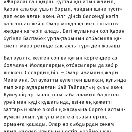
«Жараланған қыран құс­тай қанатын жайып,
Құран алыс­қа ұшып барып, лайдың іші­не түсті»
деп еске алған екен. Әлгі дін­сіз белсенді кетіп
қалғаннан кейін Омар молда қасиетті кітапты
жер­ден көтеріп алады. Беті жұ­лын­ған сол Құран
бүгінде Бал­та­бек ұрпақтарының отбасында қа­
сиетті мұра ретінде сақтаулы тұр» деп жазады.
Бұл ауылға келген соң да қу­ғын көргендер аз
болмаған. Мол­да­лардың отбасылары да зәбір
шек­кен. Солардың бірі – Омар имам­ның жары
Мейіз ана. Ол ау­қат­ты әулеттен шыққан, қуғын­да­
лып жер аударылған бай Тай­пақ­тың қызы екен.
Күйеуінің ар­­­­тынан, оны таба аламын ба деген
үрей мен күдік құшағында, өзіне ең қажетті
заттарын және әкесінің жасауына бер­ген алтын-
күмісін алып, үш ұлы мен екі қызын ертіп,
орманға қа­шады. Олар әр сыбдырдан се­кем
алып, қасқыр ұлығанын естіп, үреймен күн