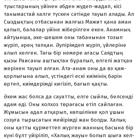
туыс­­­­тарының үйінен әбден жүдеп-жадап, кісі
танымастай халге түс­кен сәтінде тауып алады. Ал
Сыз­дық­тың отбасынан жалғыз Мажит қа­на аман
қалып, балалар үйіне жі­берілген екен. Анамның
ай­туын­­ша, әке-шешем оны таба­ны­нан тозып
жүріп, әрең тапқан. Әу­­пірімдеп жүріп, үйлеріне
алып келген. Тағы бір немере ағасы Саяд­тың
қызы Раисаны аштықтан бұ­ралып, өлгелі жатқан
жерінен тауып алған. Ата-анам оны да өз қам­
қорлығына алып, үстіндегі ескі киімінің бәрін
өртеп, киім­дерім­ді кигізіп, бағып қақты.
Әкем жас болса да сауатты, ел­ге сыйлы, белсенді
адам еді. Оны колхоз төрағасы етіп сай­ла­ған.
Жұмысын адал атқарып, көп­ші­лікке қол ұшын
созуға тыры­са­тын мейірімді жан болды. Халық
оны қатты құрметтеп жүрген жан­­ның басына бір
күні бұлт үйі­рі­ліп, «Халық жауы» болып шыға кел­