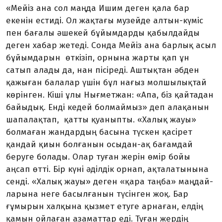
«Мейіз ана сол маңда Ишим де­ген қала бар
екенін естиді. Ол жақ­тағы музейде алтын-күміс
пен ба­ғалы әшекей бұйымдарды қа­был­дайды
деген хабар жетеді. Сон­да Мейіз ана барлық асыл
бұйым­дарын өткізіп, орнына жар­ты қап ұн
сатып алады да, нан пі­сі­реді. Аштықтан әбден
қажыған ба­лалар үшін бұл нағыз мол­шы­лық­тай
көрінген. Кіші ұлы Нығ­мет­жан: «Апа, біз қайтадан
байы­дық. Енді кедей болмаймыз» деп алақанын
шапалақтап, қатты қуа­ныпты. «Халық жауы»
бол­ма­ған жандардың басына түскен қасірет
қандай қиын болғанын осы­дан-ақ бағамдай
беруге бола­ды. Олар туған жерін өмір бойы
аңсап өтті. Бір күні әділдік орнап, ақталатынына
сенді. «Халық жауы» деген «қара таңба» маңдай­
ларына неге басылғанын түсінген жоқ. Бар
ғұмырын халқына қыз­мет етуге арнаған, елдің
қамын ойлаған азаматтар еді. Туған жер­дің