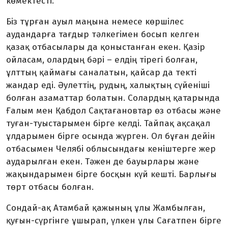
көмектесті.
Біз тұрған ауыл маңына немесе көршілес
аудандарға тағдыр тәл­ке­гімен босып келген
қазақ отба­сы­лары да қоныстанған екен. Қа­зір
ойласам, олардың бәрі – ел­дің тірегі болған,
ұлттың қаймағы саналатын, қайсар да текті
жандар еді. Әулеттің, рудың, халықтың сүйе­ніші
болған азаматтар бола­тын. Солардың қатарында
Ғалым мен Қабдол Сақтағановтар өз отбасы және
туған-туыстарымен бірге келді. Тайпақ ақсақал
ұлда­ры­мен бірге осында жүрген. Ол бұ­ған дейін
отбасымен Челябі об­­­­лысындағы кеніштерге жер
ау­да­рылған екен. Тәжен де бауыр­ла­ры және
жақындарымен бірге бос­қын күй кешті. Барлығы
төрт отбасы болған.
Сондай-ақ Атамбай қажының ұлы Жамбылған,
қуғын-сүргінге ұшырап, үлкен ұлы Сағатпен бірге