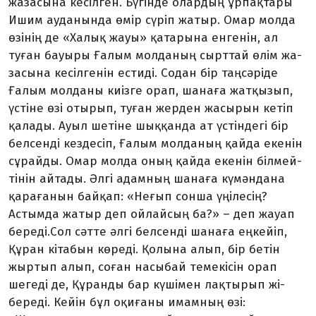
жазасына кесілген. Бү­­­гінде олардың ұрпақтары
Ишим ауданында өмір сүріп жатыр. Омар молда
өзінің де «Халық жауы» қа­тарына енгенін, ал
туған бауыры Ға­лым молданың сырттай өлім жа­
засына кесілгенін естиді. Содан бір таңсәріде
Ғалым молданы киіз­ге орап, шанаға жатқызып,
үс­тіне өзі отырып, туған жерден жа­сырын кетіп
қалады. Ауыл ше­тіне шыққанда ат үстіндегі бір
бел­сенді кездесіп, Ғалым молда­ның қайда екенін
сұрайды. Омар мол­да оның қайда екенін білмей­
ті­нін айтады. Әлгі адамның шана­ға күмәндана
қарағанын байқап: «Неғып сонша үңілесің?
Астымда жатыр деп ойлайсың ба?» – деп жауап
береді.Сол сәтте әлгі бел­сен­ді шанаға еңкейіп,
Құран кіта­бын көреді. Қолына алып, бір бе­тін
жыртып алып, соған насы­бай темекісін орап
шегеді де, Құ­ран­ды бар күшімен лақтырып жі­
береді. Кейін бұл оқиғаны имам­ның өзі: