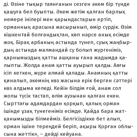
ді. Өзіне тықыр таянғанын сез­ген әкем бір түнде
қашуға бел буып­ты. Әкем жетім қалған бар­лық
немере інілері мен қарындас­та­рын ертіп,
орманның арасына жасырынып, өмір сүрдік. Өзім
кіш­кентай болғандықтан, көп нәр­се анық есімде
жоқ. Бірақ ар­ба­ның астында түнеп, суық жаң­быр­
дың астында малмандай су бо­лып жүргеніміз,
қарнымыздың қат­ты ашқаны ғана жадымда қа­
лып­ты. Жолда анам қатты ауырып қалды. Аяғы
ісіп кеткен, жүре ал­май қалады. Анамның қатты
қи­налып, әкемнің көз жасына ерік берген сәттері
көз алдыма ке­леді. Кейін білдім ғой, анам сол
жолы түсік тастап, өлім аузынан қалған екен.
Сырттағы адамдардан қорқып, қалың орман
ішінде ұзақ түнегеніміз есімде. Қайда бара жат­­
қанымызды білмейміз. Белгі­сіз­дікке бет алып,
орман ішіне те­рең­дей беріп, ақыры Қорған об­­­лы­
сына жеттік», – дейді кейуана.