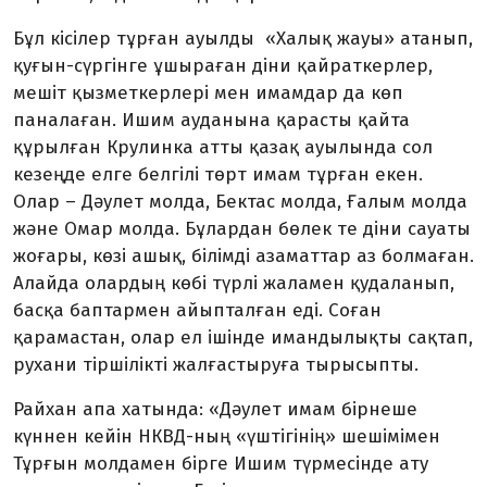
Бұл кісілер тұрған ауылды «Ха­лық жауы» атанып,
қу­ғын-сүргінге ұшыраған діни қай­рат­керлер,
мешіт қызметкерлері мен имамдар да көп
паналаған. Ишим ауданына қарасты қайта
құрылған Крулинка атты қазақ ауы­лында сол
кезеңде елге белгілі төрт имам тұрған екен.
Олар – Дәу­­лет молда, Бектас молда, Ға­лым молда
және Омар молда. Бұ­­­лар­дан бөлек те діни сауаты
жо­­­­­ғары, көзі ашық, білімді аза­мат­тар аз болмаған.
Алайда олар­дың көбі түрлі жаламен қуда­ла­нып,
басқа баптармен айыпталған еді. Соған
қарамастан, олар ел ішін­де имандылықты сақтап,
ру­хани тіршілікті жалғастыруға ты­ры­сыпты.
Райхан апа хатында: «Дәулет имам бірнеше
күннен кейін НКВД-ның «үштігінің» шешімімен
Тұр­ғын молдамен бірге Ишим түр­ме­сінде ату