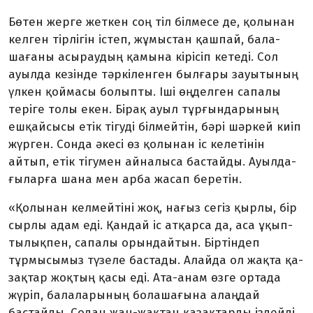
Бөтен жерге жеткен соң тіл біл­­месе де, қолынан
келген тір­лі­гін істеп, жұмыстан қашпай, бала-
шағаны асыраудың қамына кірісіп ке­теді. Сол
ауылда кезінде тәр­кі­лен­ген былғары зауытының
үлкен қой­масы болыпты. Іші өңделген са­палы
теріге толы екен. Бірақ ауыл тұрғындарының
ешқайсысы етік тігуді білмейтін, бәрі шәркей киіп
жүрген. Сонда әкесі өз қо­лы­нан іс келетінін
айтып, етік тігу­мен айналыса бастайды. Ауыл­да­
ғыларға шана мен арба жасап беретін.
«Қолынан келмейтіні жоқ, на­­ғыз сегіз қырлы, бір
сырлы адам еді. Қандай іс атқарса да, аса ұқып­
тылықпен, сапалы орын­дай­тын. Біртіндеп
тұрмысымыз тү­зе­ле бастады. Алайда ол жақта қа­
зақ­тар жоқтың қасы еді. Ата-анам өзге ортада
жүріп, балаларының болашағына алаңдай
бастайды. Содан жан-жақтан қазақтарды іздейді.