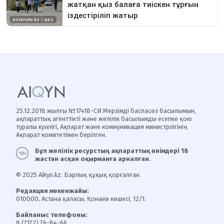
25.12.2018 жылғы №17418-СИ Мерзімді баспасөз басылымын,
ақпараттық агенттікті және желілік басылымды есепке қою
туралы куәлігі, Ақпарат және коммуникация министрлігінің
Ақпарат комитетімен берілген.
Бұл желілік ресурстың ақпараттық өнімдері 18
жастан асқан оқырманға арналған.
© 2025 Aikyn.kz. Барлық құқық қорғалған.
Редакция мекенжайы:
010000, Астана қаласы, Қонаев көшесі, 12/1.
Байланыс телефоны:
8 (7172) 76-84-66.