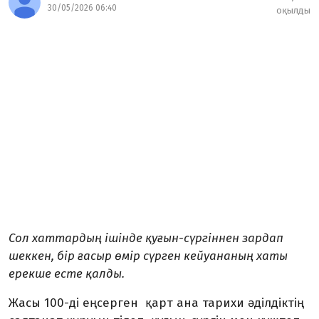
30/05/2026 06:40
оқылды
Сол хаттардың ішінде қуғын-сүргіннен зардап
шеккен, бір ғасыр өмір сүрген кейуананың хаты
ерекше есте қалды.
Жа­сы 100-ді еңсерген қарт ана та­рихи әділдіктің