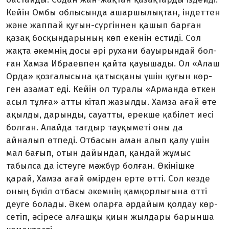
Кейін Омбы облысында ашаршылықтан, індеттен
және жаппай қуғын-сүргіннен қашып барған
қазақ босқындарының көп екенін естиді. Сол
жақта әкемнің досы әрі рухани бауырындай бол­
ған Хамза Ибраевпен қайта қауы­шады. Ол «Алаш
Орда» қозға­лы­сы­на қатысқаны үшін қуғын көр­
ген азамат еді. Кейін ол туралы «Арманда өткен
асыл тұлға» атты кітап жазылды. Хамза ағай өте
ақылды, дарынды, сауатты, ерек­ше қабілет иесі
болған. Алайда тағдыр тауқыметі оны да
айналып өтпеді. Отбасын аман алып қалу үшін
мал бағып, отын дайындап, қандай жұмыс
табылса да істеуге мәжбүр болған. Өкінішке
қарай, Хамза ағай өмірден ерте өтті. Сол кезде
оның бүкіл отбасы әкемнің қам­қорлығына өтті
деуге болады. Әкем оларға әрдайым қолдау көр­
сетіп, әсіресе алғашқы қиын жыл­дары барынша