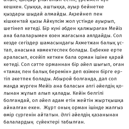
кешкен. Суыққа, аш­тыққа, ауыр бейнетке
қыздары шыдай алмайды. Ақзейнеп пен
кішкентай қызы Айкүлсім жол үс­тінде ауырып,
шетінеп кетеді. Бір күні әбден қалжыраған Мейіз
ана балаларымен өзен жағасына аялдайды. Сол
кезде сегіздер ша­ма­сындағы Ахметжан балық ұс­
тап, анасына көмектеспек болады. Еңбекке ерте
араласып, есейіп кет­кен бала орман ішіне қарай
ке­­­­теді. Сол сәтте орманнан бір әйел шығып, оған
«тамақ пен ба­лық беремін» деп өзімен бірге ер­
тіп әкетпек болады. Абырой бол­ғанда, дәл сол
маңда жүрген Мейіз ана баласын әлгі әйелдің қо­
лынан жұлып алып қалады. Кейін белгілі
болғандай, ол әйел адам етін жейтін жыртқышқа
ай­нал­ған екен. Жұрт оның орман ішін­де жалғыз
өмір сүргенін айта­тын. Әлгі әйелдің қазанынан
ба­ла­лардың сүйектері табылған.