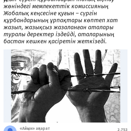
жөніндегі мемлекеттік комиссияның
Жобалық кеңсесіне қуғын – сүргін
құрбандарының ұрпақтары көптеп хат
жазып, жазықсыз жазаланған аталары
туралы деректер іздейді, аталарының
бастан кешкен қасіретін жеткізеді.
«Айқын» ақпарат
2,753