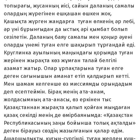
топырағы, жусанның иісі, сайын даланың самалы
олардың жүрегінен ешқашан өшкен жоқ.
Қашықта жүрген жандарға туған өлкенің әр лебі,
әр үні бұрынғыдан да ыстық әрі қымбат болып
сезі­летін. Даланың баяу самалы мен қоңыр әуені
оларды үнемі туған елге шақырып тұрғандай еді.
Круг­линка ауылының маңындағы қорымда туған
жерінен жырақта көз жұмған талай белгілі
азамат жатыр. Олар ұрпақтарына туған елге
деген сағынышын аманат етіп қал­дырып кетті.
Мен шамам кел­генше өз миссиямды орындадым
деп есептеймін. Бірақ менің ата-анам,
жолдасымның ата-анасы, өз еркінен тыс
Қазақстаннан жырақ­та қалып қойған мыңдаған
қазақ секілді менің де өмірбаянымда: «Қа­зақстан
Республикасының заңы бойынша толық ақталды»
деген бірауыз сөздің жазылғанын қа­лар едім.
Ашаршылықты, қу­ғын-сүргінді, туған жерден күш­