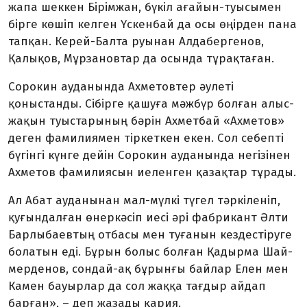
жапа шеккен Бірімжан, бүкіл ағайын-туысымен
бірге көшіп кел­ген Үскенбай да осы өңірден па­на
тапқан. Керей-Балта руынан Алдабергенов,
Қалықов, Мұр­за­новтар да осында тұрақтаған.
Сорокин ауданында Ахме­тов­тер әулеті
қоныстанды. Сібірге қа­шуға мәжбүр болған алыс-
жа­қын туыстарының бәрін Ахметбай «Ахметов»
деген фамилиямен тір­кеткен екен. Сол себепті
бүгінгі күн­ге дейін Сорокин ауданында не­гізінен
Ахметов фамилиясын ие­ленген қазақтар тұрады.
Ал Абат ауданынан мал-мүлкі тү­гел тәркіленіп,
қуғындалған өнер­кәсіп иесі әрі фабрикант Әл­ти
Барлыбаевтың отбасы мен ту­ға­нын кездестіруге
болатын еді. Бұ­рын болыс болған Қадырма Шай­
мерденов, сондай-ақ бұрын­ғы байлар Елен мен
Камен бауыр­лар да сол жаққа тағдыр айдап
барған», – деп жазады қария.