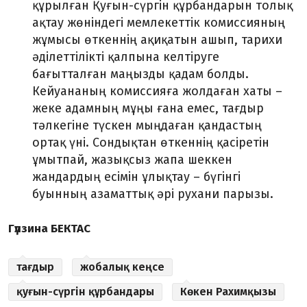
құрылған Қуғын-сүргін құрбандарын толық
ақтау жөніндегі мемлекеттік комиссияның
жұмысы өткеннің ақиқатын ашып, тарихи
әділеттілікті қалпына келтіруге
бағытталған маңызды қадам болды.
Кейуананың комиссияға жолдаған хаты –
жеке адамның мұңы ғана емес, тағдыр
тәлкегіне түскен мыңдаған қандастың
ортақ үні. Сондықтан өткеннің қасіретін
ұмытпай, жазықсыз жапа шеккен
жандардың есімін ұлықтау – бүгінгі
буынның азаматтық әрі рухани парызы.
Гүлзина БЕКТАС
тағдыр
жобалық кеңсе
қуғын-сүргін құрбандары
Көкен Рахимқызы