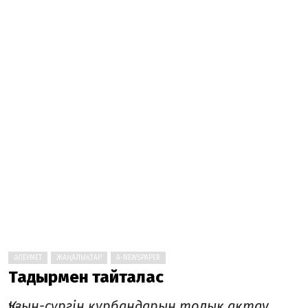
ӘЛЕУМЕТ
ЖАҢАЛЫҚТАР
A-NEWSPAPER
Тағдырмен тайталас
Қуғын-сүргін құрбандарын толық ақтау