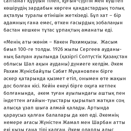
сал­та­нат құруын ті­леп, қуғын-сүргін мен күштеп
кө­шірудің зардабын көрген қан­дастардың толық
ақталуы туралы өті­нішін жеткізеді. Бұл хат – бір
ада­м­ның ғана емес, өткен ғасыр­дың зобалаңын
бастан кешкен тұтас ұрпақтың аманаты еді.
«Менің аты-жөнім – Көкен Ра­химқызы. Жасым
биыл 100-ге тол­ды. 1926 жылы Сергеев ауда­ны­
ның Балуан ауылында (қазіргі Сол­түстік Қазақстан
облысы Шал ақын ауданы) дүниеге келдім. Әкем
Рахим Жүнісбайұлы Сәбит Мұ­қановпен бірге
әскер қата­рын­да қызмет етіп, онымен өте жақын
дос болған кісі. Кейін екеуі бірге оқу­ға кетпек
болғанында, әкем ту­ған ауылындағы аштық пен
ін­деттен ағайын-туыстары қыры­лып жатқан соң
алысқа ұзап шыға алмай қалады. Артында
қараусыз қал­ған балалары да көп еді. Әкем­нің
немере ағасы Жүністен Жамал мен Шарбан атты
екі қызы ғана тірі қалған. Әкем оларды алыс