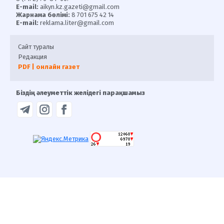
E-mail:
aikyn.kz.gazeti@gmail.com
Жарнама бөлімі:
8 701 675 42 14
E-mail:
reklama.liter@gmail.com
Сайт туралы
Редакция
PDF | онлайн газет
Біздің әлеуметтік желідегі парақшамыз