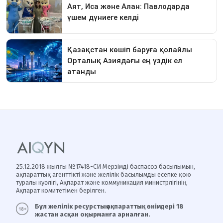
25.12.2018 жылғы №17418-СИ Мерзімді баспасөз басылымын,
ақпараттық агенттікті және желілік басылымды есепке қою
туралы куәлігі, Ақпарат және коммуникация министрлігінің
Ақпарат комитетімен берілген.
Бұл желілік ресурстың ақпараттық өнімдері 18
жастан асқан оқырманға арналған.