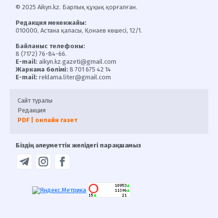
© 2025 Aikyn.kz. Барлық құқық қорғалған.
Редакция мекенжайы:
010000, Астана қаласы, Қонаев көшесі, 12/1.
Байланыс телефоны:
8 (7172) 76-84-66.
E-mail:
aikyn.kz.gazeti@gmail.com
Жарнама бөлімі:
8 701 675 42 14
E-mail:
reklama.liter@gmail.com
Сайт туралы
Редакция
PDF | онлайн газет
Біздің әлеуметтік желідегі парақшамыз