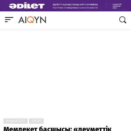
ЖАҢАЛЫҚТАР
ШҰҒЫЛ
Мемлекет басшысы: «Әлеуметтік