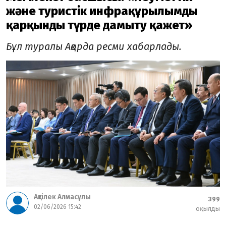
және туристік инфрақұрылымды
қарқынды түрде дамыту қажет»
Бұл туралы Ақорда ресми хабарлады.
Ақтілек Алмасұлы
399
02/06/2026 15:42
оқылды