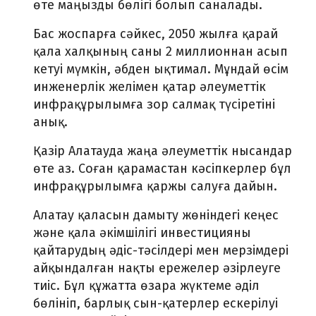
өте маңызды бөлігі болып саналады.
Бас жоспарға сәйкес, 2050 жылға қарай
қала халқының саны 2 миллионнан асып
кетуі мүмкін, әбден ықтимал. Мұндай өсім
инженерлік желімен қатар әлеуметтік
инфрақұрылымға зор салмақ түсіретіні
анық.
Қазір Алатауда жаңа әлеуметтік нысандар
өте аз. Соған қарамастан кәсіпкерлер бұл
инфрақұрылымға қаржы салуға дайын.
Алатау қаласын дамыту жөніндегі кеңес
және қала әкімшілігі инвестицияны
қайтарудың әдіс-тәсілдері мен мерзімдері
айқындалған нақты ережелер әзірлеуге
тиіс. Бұл құжатта өзара жүктеме әділ
бөлініп, барлық сын-қатерлер ескерілуі