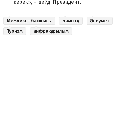
керек»,
дейді Президент.
–
Мемлекет басшысы
дамыту
Әлеумет
Туризм
инфрақұрылым