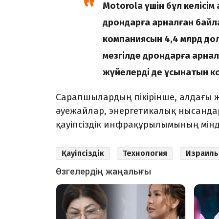
Motorola үшін бұл келісім
дрондарға арналған байл
компаниясын 4,4 млрд долл
мезгілде дрондарға арнал
жүйелерді де ұсынатын к
Сарапшылардың пікірінше, алдағы 
әуежайлар, энергетикалық нысандар,
қауіпсіздік инфрақұрылымының мінд
Қауіпсіздік
Технология
Израиль