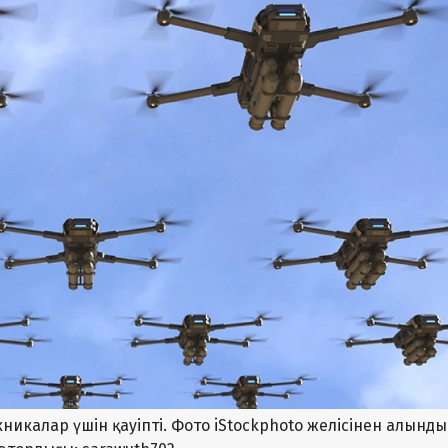
икалар үшін қауіпті. Фото iStockphoto желісінен алынды