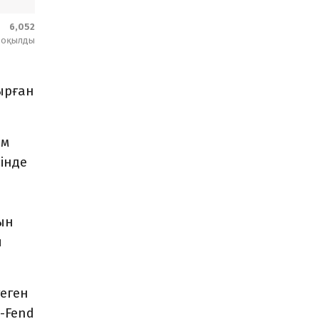
6,052
оқылды
ырған
ым
інде
ын
ы
теген
-Fend