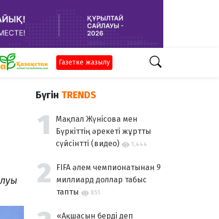
Газетке жазылу
Бүгін
TRENDS
Мақпал Жүнісова мен
Бүркіттің әрекеті жұртты
сүйсінтті (видео)
1,444
FIFA әлем чемпионатынан 9
алуы
миллиард доллар табыс
тапты
851
«Ақшасын берді деп