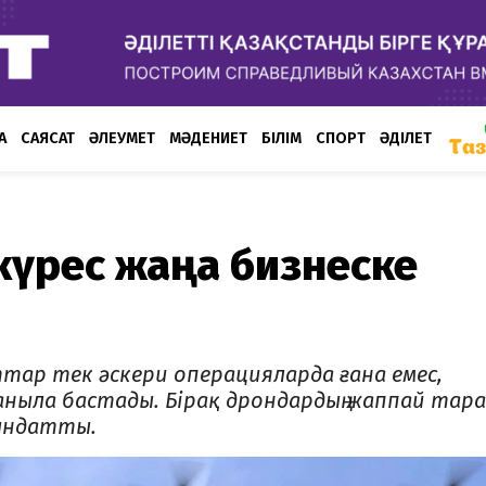
А
САЯСАТ
ӘЛЕУМЕТ
МӘДЕНИЕТ
БІЛІМ
СПОРТ
ӘДІЛЕТ
күрес жаңа бизнеске
ар тек әскери операцияларда ғана емес,
даныла бастады. Бірақ дрондардың жаппай тар
уындатты.