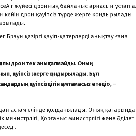
rceAir жүйесі дронның байланыс арнасын ұстап а
 кейін дрон қауіпсіз түрде жерге қондырылады
тарылады.
ег Браун қазіргі қауіп-қатерлерді анықтау ғана
ылы дрон тек анықталмайды. Оның
ып, қауіпсіз жерге қондырылады. Бұл
дардың қауіпсіздігін қамтамасыз етеді», –
30-дан астам елінде қолданылады. Оның қатарында
ік министрлігі, Қорғаныс министрлігі және Әділет
еседі.