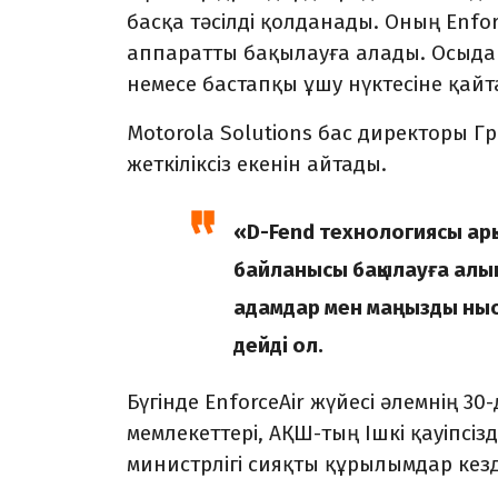
басқа тәсілді қолданады. Оның Enfo
аппаратты бақылауға алады. Осыдан
немесе бастапқы ұшу нүктесіне қай
Motorola Solutions бас директоры Гр
жеткіліксіз екенін айтады.
«D-Fend технологиясы арқ
байланысы бақылауға алын
адамдар мен маңызды нысан
дейді ол.
Бүгінде EnforceAir жүйесі әлемнің 
мемлекеттері, АҚШ-тың Ішкі қауіпсізд
министрлігі сияқты құрылымдар кезд