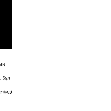
ның
. Бұл
етімді