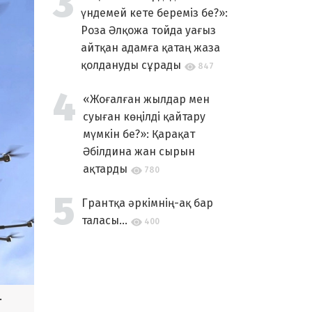
үндемей кете береміз бе?»:
Роза Әлқожа тойда уағыз
айтқан адамға қатаң жаза
қолдануды сұрады
847
«Жоғалған жылдар мен
суыған көңілді қайтару
мүмкін бе?»: Қарақат
Әбілдина жан сырын
ақтарды
780
Грантқа әркімнің-ақ бар
таласы...
400
.