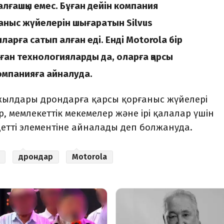
 алғашқы емес. Бұған дейін компания
аныс жүйелерін шығаратын Silvus
арға сатып алған еді. Енді Motorola бір
ған технологияларды да, оларға қарсы
омпанияға айналуда.
жылдары дрондарға қарсы қорғаныс жүйелері
 мемлекеттік мекемелер және ірі қалалар үшін
етті элементіне айналады деп болжануда.
дрондар
Motorola