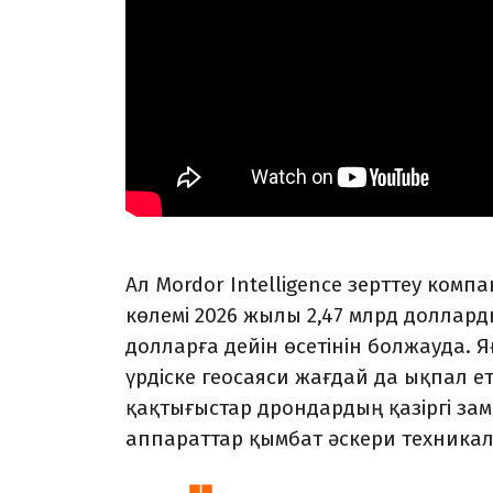
Ал Mordor Intelligence зерттеу ко
көлемі 2026 жылы 2,47 млрд доллар
долларға дейін өсетінін болжауда. Я
үрдіске геосаяси жағдай да ықпал е
қақтығыстар дрондардың қазіргі зама
аппараттар қымбат әскери техникала