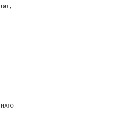
лып,
 НАТО