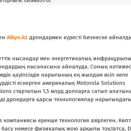
вторлығы: sarawuth702
ген
дрондармен күресті бизнеске айналд
Aikyn.kz
кеттік нысандар мен энергетикалық инфрақұрыл
ондардың нысанасына айналуда. Соның нәтижес
дік қауіпсіздік нарығының ең жылдам өсіп келе
рдісті ескерген америкалық Motorola Solutions
tions стартапын 1,5 млрд долларға сатып алатын
мді дрондарға қарсы технологиялар нарығындағ
s компаниясы ерекше технология әзірлеген. Көп
басу немесе физикалық жою арқылы тоқтатса, D