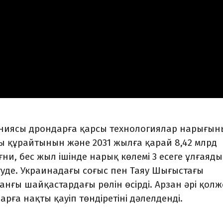
мпаниясы дрондарға қарсы технологиялар нарығы
ды құрайтынын және 2031 жылға қарай 8,42 млрд
ғни, бес жыл ішінде нарық көлемі 3 есеге ұлғаяды
туде. Украинадағы соғыс пен Таяу Шығыстағы
нғы шайқастардағы рөлін өсірді. Арзан әрі қолж
рға нақты қауіп төндіретіні дәлелденді.