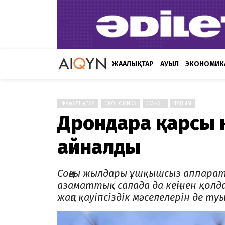
ЖАҢАЛЫҚТАР
АУЫЛ
ЭКОНОМИК
ЖАҢАЛЫҚТАР
ЭКОНОМИКА
ЖАҺАН
ТАНЫМ
Дрондарға қарсы 
айналды
Соңғы жылдары ұшқышсыз аппаратт
азаматтық салада да кеңінен қол
жаңа қауіпсіздік мәселелерін де т