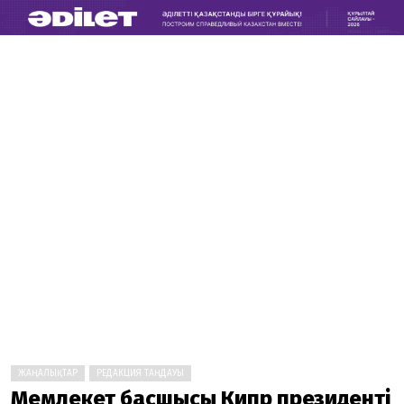
ЖАҢАЛЫҚТАР
РЕДАКЦИЯ ТАҢДАУЫ
Мемлекет басшысы Кипр президенті