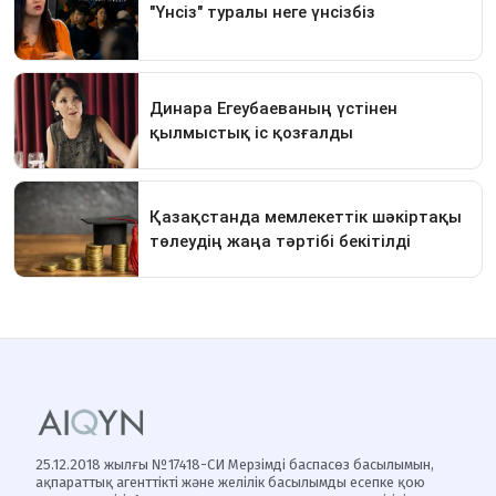
25.12.2018 жылғы №17418-СИ Мерзімді баспасөз басылымын,
ақпараттық агенттікті және желілік басылымды есепке қою