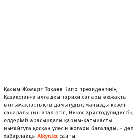
Қасым-Жомарт Тоқаев Кипр президентінің
Қазақстанға алғашқы тарихи сапары екіжақты
ынтымақтастықты дамытудың маңызды кезеңі
саналатынын атап өтіп, Никос Христодулидистің
елдеріміз арасындағы қарым-қатынасты
нығайтуға қосқан үлесін жоғары бағалады, – деп
хабарлайды
Aikyn.kz
сайты.