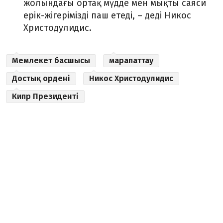
жолындағы ортақ мүдде мен мықты саяси
ерік-жігерімізді паш етеді, – деді Никос
Христодулидис.
Мемлекет басшысы
марапаттау
Достық ордені
Никос Христодулидис
Кипр Президенті