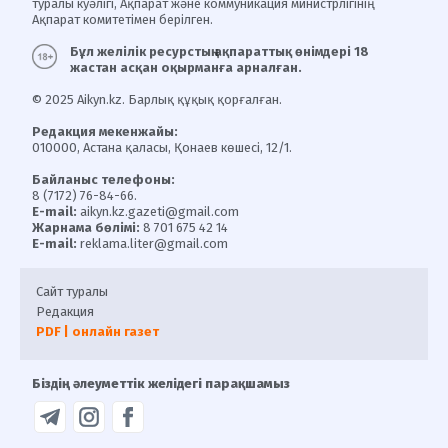
туралы куәлігі, Ақпарат және коммуникация министрлігінің
Ақпарат комитетімен берілген.
Бұл желілік ресурстың ақпараттық өнімдері 18
жастан асқан оқырманға арналған.
© 2025 Aikyn.kz. Барлық құқық қорғалған.
Редакция мекенжайы:
010000, Астана қаласы, Қонаев көшесі, 12/1.
Байланыс телефоны:
8 (7172) 76-84-66.
E-mail:
aikyn.kz.gazeti@gmail.com
Жарнама бөлімі:
8 701 675 42 14
E-mail:
reklama.liter@gmail.com
Сайт туралы
Редакция
PDF | онлайн газет
Біздің әлеуметтік желідегі парақшамыз