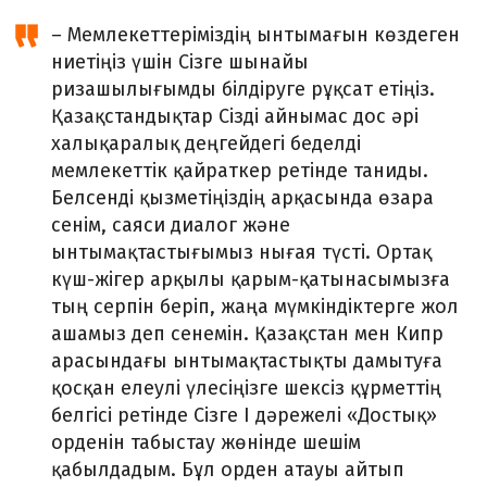
– Мемлекеттеріміздің ынтымағын көздеген
ниетіңіз үшін Сізге шынайы
ризашылығымды білдіруге рұқсат етіңіз.
Қазақстандықтар Сізді айнымас дос әрі
халықаралық деңгейдегі беделді
мемлекеттік қайраткер ретінде таниды.
Белсенді қызметіңіздің арқасында өзара
сенім, саяси диалог және
ынтымақтастығымыз нығая түсті. Ортақ
күш-жігер арқылы қарым-қатынасымызға
тың серпін беріп, жаңа мүмкіндіктерге жол
ашамыз деп сенемін. Қазақстан мен Кипр
арасындағы ынтымақтастықты дамытуға
қосқан елеулі үлесіңізге шексіз құрметтің
белгісі ретінде Сізге І дәрежелі «Достық»
орденін табыстау жөнінде шешім
қабылдадым. Бұл орден атауы айтып