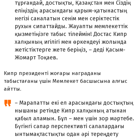
тұрғандай, достықты, Қазақстан мен Сіздің
еліңіздің арасындағы қарым-қатынастың
негізі саналатын сенім мен серіктестік
рухын сипаттайды. Жауапты мемлекеттік
қызметіңізге табыс тілеймін! Достас Кипр
халқының игілігі мен өркендеуі жолында
жетістіктерге жете беріңіз, – деді Қасым-
Жомарт Тоқаев.
Кипр президенті жоғары награданы
табыстағаны үшін Мемлекет басшысына алғыс
айтты.
– Марапатты екі ел арасындағы достықтың
нышаны ретінде Кипр халқының атынан
қабыл аламын. Бұл – мен үшін зор мәртебе.
Бүгінгі сапар перспективті салалардағы
ынтымақтастықты одан әрі тереңдету