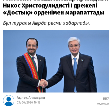
Никос Христодулидисті І дәрежелі
«Достық» орденімен марапаттады
Бұл туралы Ақорда ресми хабарлады.
Ақтілек Алмасұлы
557
03/06/2026 16:18
оқылды