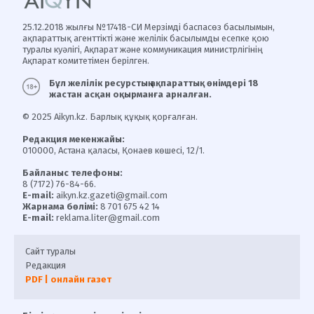
25.12.2018 жылғы №17418-СИ Мерзімді баспасөз басылымын,
ақпараттық агенттікті және желілік басылымды есепке қою
туралы куәлігі, Ақпарат және коммуникация министрлігінің
Ақпарат комитетімен берілген.
Бұл желілік ресурстың ақпараттық өнімдері 18
жастан асқан оқырманға арналған.
© 2025 Aikyn.kz. Барлық құқық қорғалған.
Редакция мекенжайы:
010000, Астана қаласы, Қонаев көшесі, 12/1.
Байланыс телефоны:
8 (7172) 76-84-66.
E-mail:
aikyn.kz.gazeti@gmail.com
Жарнама бөлімі:
8 701 675 42 14
E-mail:
reklama.liter@gmail.com
Сайт туралы
Редакция
PDF | онлайн газет