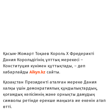
Қасым-Жомарт Тоқаев Король X Фредерикті
Дания Корольдігінің ұлттық мерекесі –
Конституция күнімен құттықтады, – деп
хабарлайды
Aikyn.kz
сайты.
Қазақстан Президенті аталған мереке Дания
халқы үшін демократиялық құндылықтардың,
қоғамдық келісімнің және орнықты дамудың
символы ретінде ерекше маңызға ие екенін атап
өтті.