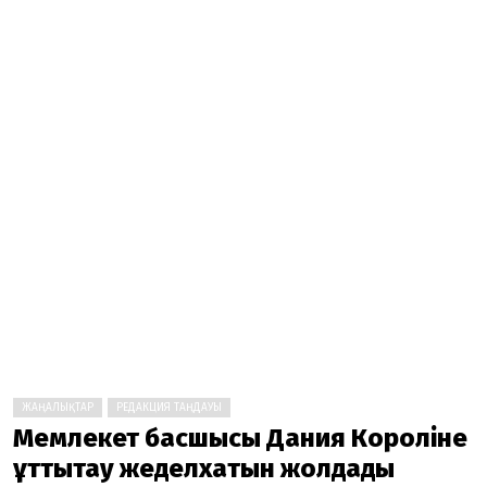
ЖАҢАЛЫҚТАР
РЕДАКЦИЯ ТАҢДАУЫ
Мемлекет басшысы Дания Короліне
құттықтау жеделхатын жолдады