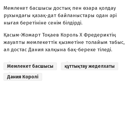
Мемлекет басшысы достық пен өзара қолдау
рухындағы қазақ-дат байланыстары одан әрі
нығая беретініне сенім білдірді.
Қасым-Жомарт Тоқаев Король X Фредериктің
жауапты мемлекеттік қызметіне толайым табыс,
ал достас Дания халқына бақ-береке тіледі.
Мемлекет басшысы
құттықтау жеделхаты
Дания Королі