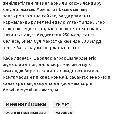
жеңілдетілген лизинг арқылы қаржыландыру
бағдарламасы. Мемлекет басшысының
тапсырмаларына сәйкес, бағдарламаны
қаржыландыру көлемі едәуір ұлғайтылды. Егер
өткен кезеңде отандық өндірістегі техниканы
лизингке алуға бюджеттен 250 млрд теңге
бөлінсе, биыл бұл мақсатқа кемінде 300 млрд
теңге бағыттау жоспарланып отыр.
Қабылданған шаралар аграршыларды егіс
жұмыстарын оңтайлы мерзімде жүргізуге
мүмкіндік беретін жоғары өнімді техникамен
қамтамасыз етіп қана қоймай, сабақтас өнеркәсіп
салаларының дамуына да қосымша серпін
беруіне мүмкіндік жасады.
Мемлекет басшысы
Үкімет
Ауыл шаруашылығы
техника