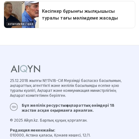
25.12.2018 жылғы №17418-СИ Мерзімді баспасөз басылымын,
ақпараттық агенттікті және желілік басылымды есепке қою
туралы куәлігі, Ақпарат және коммуникация министрлігінің
Ақпарат комитетімен берілген.
Бұл желілік ресурстың ақпараттық өнімдері 18
жастан асқан оқырманға арналған.
© 2025 Aikyn.kz. Барлық құқық қорғалған.
Редакция мекенжайы:
010000, Астана қаласы, Қонаев көшесі, 12/1.