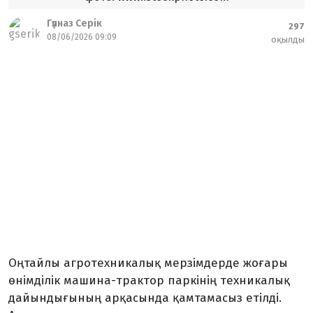
Гүлназ Серік
297
08/06/2026 09:09
оқылды
Оңтайлы агротехникалық мерзімдерде жоғары
өнімділік машина-трактор паркінің техникалық
дайындығының арқасында қамтамасыз етілді.