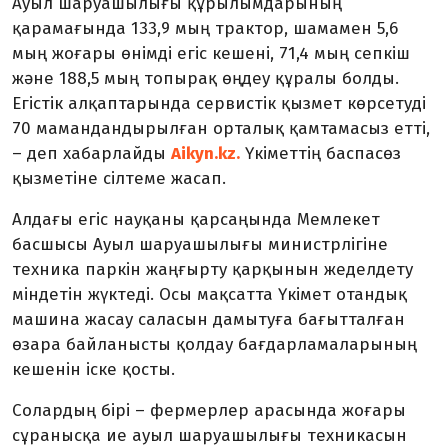
Ауыл шаруашылығы құрылымдарының
қарамағында 133,9 мың трактор, шамамен 5,6
мың жоғары өнімді егіс кешені, 71,4 мың сепкіш
және 188,5 мың топырақ өңдеу құралы болды.
Егістік алқаптарында сервистік қызмет көрсетуді
70 мамандандырылған орталық қамтамасыз етті,
– деп хабарлайды
Aikyn.kz.
Үкіметтің баспасөз
қызметіне сілтеме жасап.
Алдағы егіс науқаны қарсаңында Мемлекет
басшысы Ауыл шаруашылығы министрлігіне
техника паркін жаңғырту қарқынын жеделдету
міндетін жүктеді. Осы мақсатта Үкімет отандық
машина жасау саласын дамытуға бағытталған
өзара байланысты қолдау бағдарламаларының
кешенін іске қосты.
Солардың бірі – фермерлер арасында жоғары
сұранысқа ие ауыл шаруашылығы техникасын