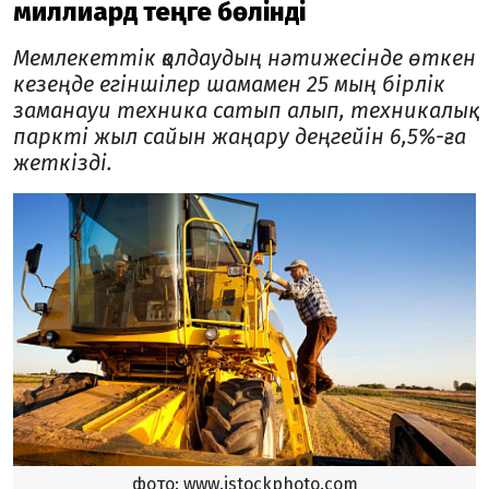
миллиард теңге бөлінді
Мемлекеттік қолдаудың нәтижесінде өткен
кезеңде егіншілер шамамен 25 мың бірлік
заманауи техника сатып алып, техникалық
паркті жыл сайын жаңару деңгейін 6,5%-ға
жеткізді.
фото: www.istockphoto.com