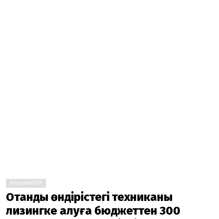
ЖАҢАЛЫҚТАР
Отандық өндірістегі техниканы
лизингке алуға бюджеттен 300