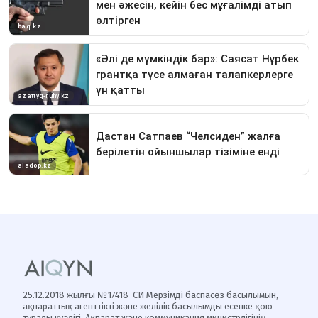
25.12.2018 жылғы №17418-СИ Мерзімді баспасөз басылымын,
ақпараттық агенттікті және желілік басылымды есепке қою
туралы куәлігі, Ақпарат және коммуникация министрлігінің