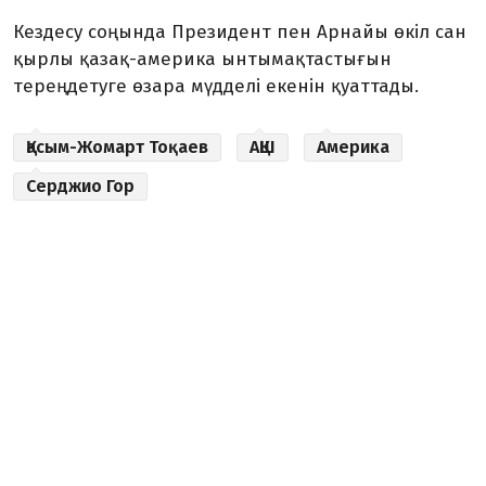
Кездесу соңында Президент пен Арнайы өкіл сан
қырлы қазақ-америка ынтымақтастығын
тереңдетуге өзара мүдделі екенін қуаттады.
Қасым-Жомарт Тоқаев
АҚШ
Америка
Серджио Гор