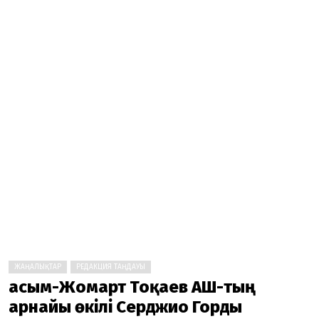
ЖАҢАЛЫҚТАР
РЕДАКЦИЯ ТАҢДАУЫ
Қасым-Жомарт Тоқаев АҚШ-тың
арнайы өкілі Серджио Горды