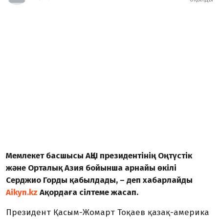
Мемлекет басшысы АҚШ президентінің Оңтүстік
және Орталық Азия бойынша арнайы өкілі
Серджио Горды қабылдады, – деп хабарлайды
Aikyn.kz
Ақордаға сілтеме жасап.
Президент Қасым-Жомарт Тоқаев қазақ-америка