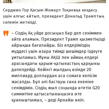
Серджио Гор Қасым-Жомарт Тоқаевқа кездесу
үшін алғыс айтып, президент Дональд Трамптың
сәлемін жеткізді.
– Сіздің Ақ үйде досыңыз бар деп сеніммен
айта аламын. Президент Трамп қызметіңізді
айрықша бағалайды. Біз елдеріміздің
мүддесі үшін өзара тиімді шешімдер іздеуге
ұмтыламыз. Мұны АҚШ пен аймақ елдері
арасындағы қарым-қатынастың қарқыны
дәлелдейді. Кейінгі жылдың өзінде 20
миллиард доллардан аса сомаға келісім
жасалды. Бұл әлі бастауы ғана екеніне
сенімдімін. Сіздің жыл соңында өтетін G20
саммитіне қатысатыныңызға өте
қуаныштымыз, – деді Арнайы өкіл.