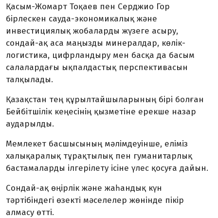
Қасым-Жомарт Тоқаев пен Серджио Гор
бірлескен сауда-экономикалық және
инвестициялық жобаларды жүзеге асыру,
сондай-ақ аса маңызды минералдар, көлік-
логистика, цифрландыру мен басқа да басым
салалардағы ықпалдастық перспективасын
талқылады.
Қазақстан тең құрылтайшыларының бірі болған
Бейбітшілік кеңесінің қызметіне ерекше назар
аударылды.
Мемлекет басшысының мәлімдеуінше, еліміз
халықаралық тұрақтылық пен гуманитарлық
бастамаларды ілгерілету ісіне үлес қосуға дайын.
Сондай-ақ өңірлік және жаһандық күн
тәртібіндегі өзекті мәселелер жөнінде пікір
алмасу өтті.