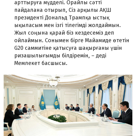
арттыруға мүдделі. Орайлы сәтті
пайдалана отырып, Сіз арқылы АҚШ
президенті Дональд Трампқа ыстық
ықыласым мен ізгі тілегімді жолдаймын.
Жыл соңына қарай біз кездесеміз деп
ойлаймын. Сонымен бірге Майамиде өтетін
G20 саммитіне қатысуға шақырғаны үшін
ризашылығымды білдіремін, – деді
Мемлекет басшысы.