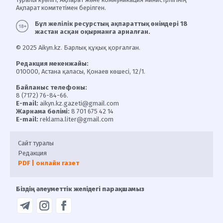
Ақпарат комитетімен берілген.
Бұл желілік ресурстың ақпараттық өнімдері 18
жастан асқан оқырманға арналған.
© 2025 Aikyn.kz. Барлық құқық қорғалған.
Редакция мекенжайы:
010000, Астана қаласы, Қонаев көшесі, 12/1.
Байланыс телефоны:
8 (7172) 76-84-66.
E-mail:
aikyn.kz.gazeti@gmail.com
Жарнама бөлімі:
8 701 675 42 14
E-mail:
reklama.liter@gmail.com
Сайт туралы
Редакция
PDF | онлайн газет
Біздің әлеуметтік желідегі парақшамыз