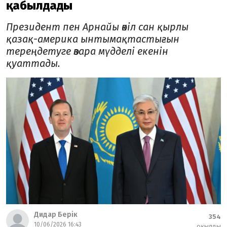
қабылдады
Президент пен Арнайы өкіл сан қырлы
қазақ-америка ынтымақтастығын
тереңдетуге өзара мүдделі екенін
қуаттады.
Дидар Берік
354
10/06/2026 16:43
оқылды