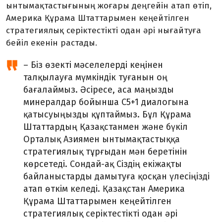
ынтымақтастығының жоғары деңгейін атап өтіп,
Америка Құрама Штаттарымен кеңейтілген
стратегиялық серіктестікті одан әрі нығайтуға
бейіл екенін растады.
– Біз өзекті мәселелерді кеңінен
талқылауға мүмкіндік туғанын оң
бағалаймыз. Әсіресе, аса маңызды
минералдар бойынша C5+1 диалогына
қатысуыңызды құптаймыз. Бұл Құрама
Штаттардың Қазақстанмен және бүкіл
Орталық Азиямен ынтымақтастыққа
стратегиялық тұрғыдан мән беретінін
көрсетеді. Сондай-ақ Сіздің екіжақты
байланыстарды дамытуға қосқан үлесіңізді
атап өткім келеді. Қазақстан Америка
Құрама Штаттарымен кеңейтілген
стратегиялық серіктестікті одан әрі