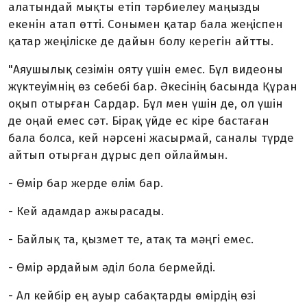
алатындай мықты етіп тәрбиелеу маңызды
екенін атап өтті. Сонымен қатар бала жеңіспен
қатар жеңіліске де дайын болу керегін айтты.
"Аяушылық сезімін ояту үшін емес. Бұл видеоны
жүктеуімнің өз себебі бар. Әкесінің басында Құран
оқып отырған Сардар. Бұл мен үшін де, ол үшін
де оңай емес сәт. Бірақ үйде ес кіре бастаған
бала болса, кей нәрсені жасырмай, саналы түрде
айтып отырған дұрыс деп ойлаймын.
- Өмір бар жерде өлім бар.
- Кей адамдар ажырасады.
- Байлық та, қызмет те, атақ та мәңгі емес.
- Өмір әрдайым әділ бола бермейді.
- Ал кейбір ең ауыр сабақтарды өмірдің өзі