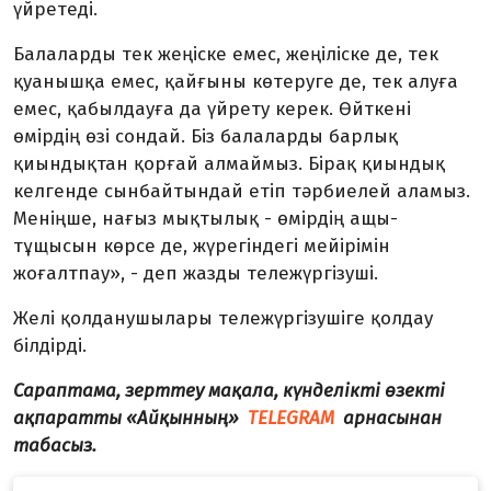
үйретеді.
Балаларды тек жеңіске емес, жеңіліске де, тек
қуанышқа емес, қайғыны көтеруге де, тек алуға
емес, қабылдауға да үйрету керек. Өйткені
өмірдің өзі сондай. Біз балаларды барлық
қиындықтан қорғай алмаймыз. Бірақ қиындық
келгенде сынбайтындай етіп тәрбиелей аламыз.
Меніңше, нағыз мықтылық - өмірдің ащы-
тұщысын көрсе де, жүрегіндегі мейірімін
жоғалтпау», - деп жазды тележүргізуші.
Желі қолданушылары тележүргізушіге қолдау
білдірді.
Сараптама, зерттеу мақала, күнделікті өзекті
ақпаратты «Айқынның»
TELEGRAM
арнасынан
табасыз.