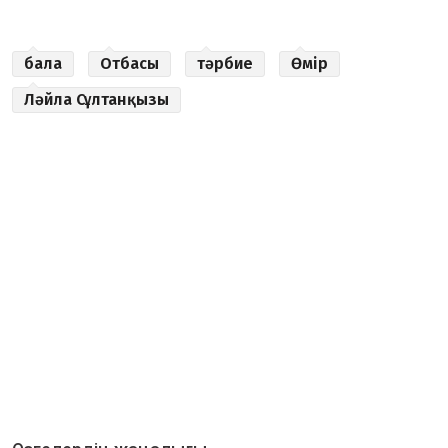
бала
Отбасы
тәрбие
Өмір
Ләйла Сұлтанқызы