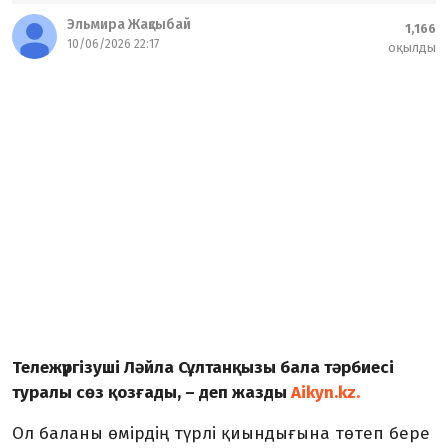
Эльмира Жақсыбай
1,166
10/06/2026 22:17
оқылды
Тележүргізуші Ләйла Сұлтанқызы бала тәрбиесі
туралы сөз қозғады, – деп жазды
Aikyn.kz.
Ол баланы өмірдің түрлі қиындығына төтеп бере