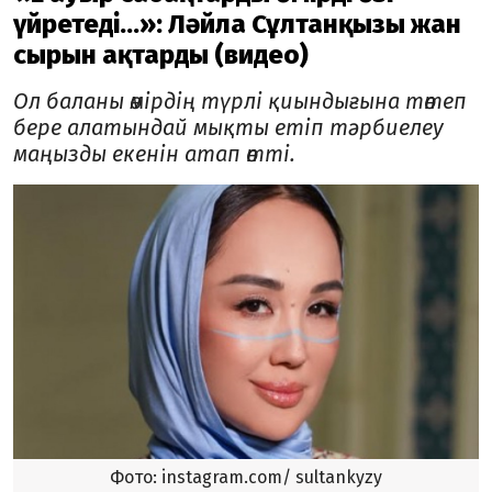
үйретеді...»: Ләйла Сұлтанқызы жан
сырын ақтарды (видео)
Ол баланы өмірдің түрлі қиындығына төтеп
бере алатындай мықты етіп тәрбиелеу
маңызды екенін атап өтті.
Фото: instagram.com/ sultankyzy