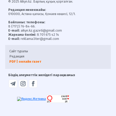
© 2025 Aikyn.kz. Барлық құқық қорғалған.
Редакция мекенжайы:
010000, Астана қаласы, Қонаев көшесі, 12/1.
Байланыс телефоны:
8 (7172) 76-84-66.
E-mail:
aikyn.kz.gazeti@gmail.com
Жарнама бөлімі:
8 701 675 42 14
E-mail:
reklama.liter@gmail.com
Сайт туралы
Редакция
PDF | онлайн газет
Біздің әлеуметтік желідегі парақшамыз