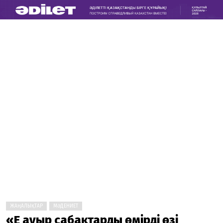
ЖАҢАЛЫҚТАР
МӘДЕНИЕТ
«Ең ауыр сабақтарды өмірдің өзі