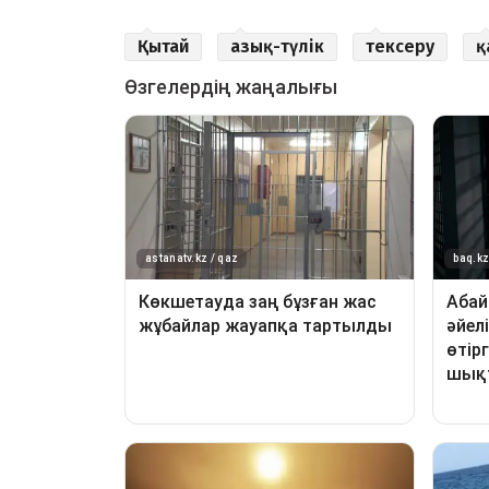
Қытай
азық-түлік
тексеру
қ