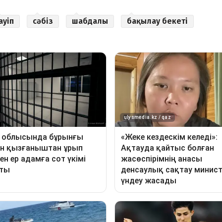
ауіп
сәбіз
шабдалы
бақылау бекеті