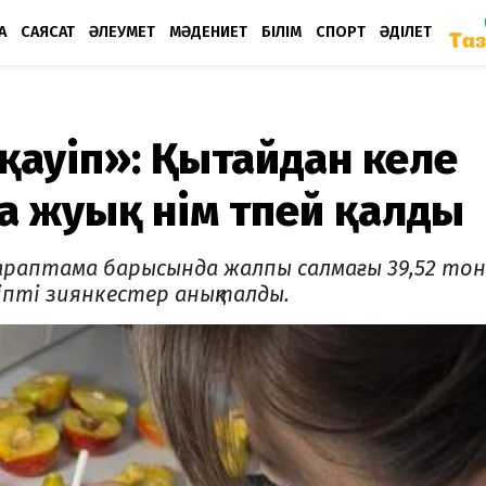
А
САЯСАТ
ӘЛЕУМЕТ
МӘДЕНИЕТ
БІЛІМ
СПОРТ
ӘДІЛЕТ
н қауіп»: Қытайдан келе
 жуық өнім өтпей қалды
сараптама барысында жалпы салмағы 39,52 то
ауіпті зиянкестер анықталды.