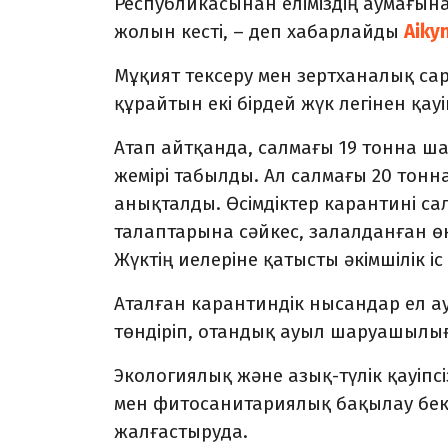
Республикасынан еліміздің аумағына і
жолын кесті, – деп хабарлайды
Aiky
Мұқият тексеру мен зертханалық с
құрайтын екі бірдей жүк легінен қау
Атап айтқанда, салмағы 19 тонна 
жемірі табылды. Ал салмағы 20 тонн
анықталды. Өсімдіктер карантині с
талаптарына сәйкес, залалданған өн
Жүктің иелеріне қатысты әкімшілік іс
Аталған карантиндік нысандар ел аум
төндіріп, отандық ауыл шаруашылығ
Экологиялық және азық-түлік қауіпс
мен фитосанитариялық бақылау бек
жалғастыруда.