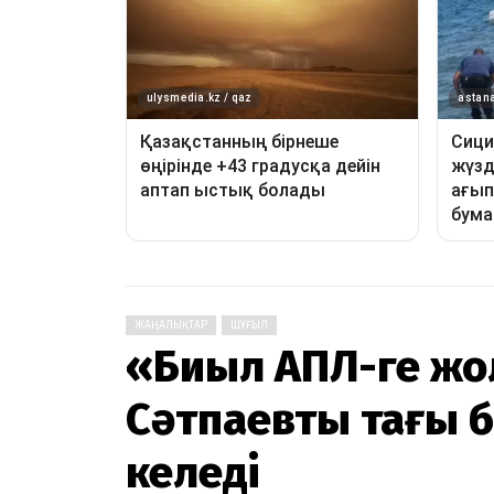
ЖАҢАЛЫҚТАР
ШҰҒЫЛ
«Биыл АПЛ-ге жо
Сәтпаевты тағы б
келеді