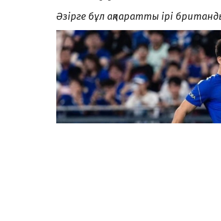
Әзірге бұл ақпаратты ірі британд