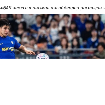
ық БАҚ немесе танымал инсайдерлер растаған ж