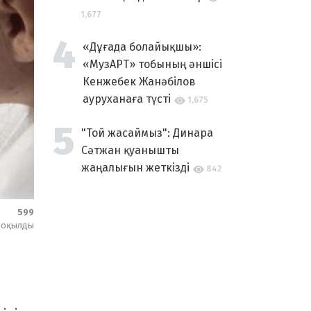
1,677
«Дұғада болайықшы»:
«МузАРТ» тобының әншісі
Кенжебек Жанәбілов
ауруханаға түсті
1,675
"Той жасаймыз": Динара
Сәтжан қуанышты
жаңалығын жеткізді
842
599
оқылды