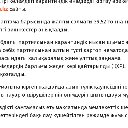
рі көлемдегі карантиндік өнімдерді кіргізу әрекет
n.kz
сайты.
араптама барысында жалпы салмағы 39,52 тоннан
іпті зиянкестер анықталды.
шабдалы партиясынан карантиндік нысан шығыс ж
а сәбіз партиясынан алтын түсті картоп нематод
аласындағы халықаралық және ұлттық заңнама
імдердің барлығы жедел кері қайтарылды (ҚХР).
 қозғалды.
ағына кірген жағдайда азық-түлік қауіпсіздігіне
ы тауар өндірушілерінің өнімдерін шығындауы мү
іздікті қамтамасыз ету мақсатында мемлекеттік ш
еттеріндегі бақылау күшейтілген режимде жұмы