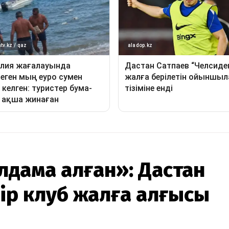
лдама алған»: Дастан
ір клуб жалға алғысы