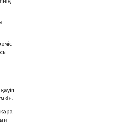
інің
ы
еміс
асы
 қауіп
мкін.
екара
сын