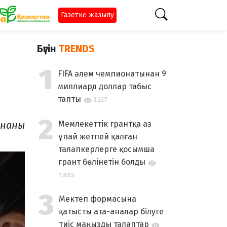
Газетке жазылу
Бүгін
TRENDS
FIFA әлем чемпионатынан 9
миллиард доллар табыс
тапты
3,227
ннаны
Мемлекеттік грантқа аз
ұпай жетпей қалған
талапкерлерге қосымша
грант бөлінетін болды
1,883
Мектеп формасына
қатысты ата-аналар білуге
тиіс маңызды талаптар