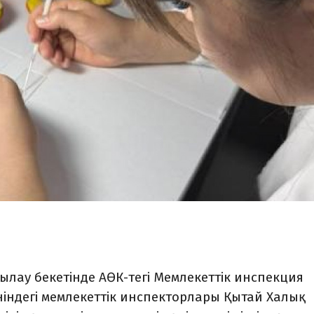
ау бекетінде АӨК-тегі Мемлекеттік инспекция
өніндегі мемлекеттік инспекторлары Қытай Халық