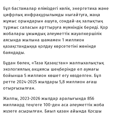
Бұл бастамалар еліміздегі көлік, энергетика және
цифрлық инфрақұрылымды нығайтуға, жаңа
жұмыс орындарын ашуға, сондай-ақ халықтың
тұрмыс сапасын арттыруға мүмкіндік береді. Қор
жобалары ұжымдық әлеуметтік жауапкершілік
аясында жылына шамамен 1 миллион
қазақстандыққа қолдау көрсететіні жөнінде
баяндады.
Бұдан бөлек, «Таза Қазақстан» жалпыхалықтық
экологиялық акциясы шеңберінде ел аумағы
бойынша 5 миллион көшет егу көзделген. Бұл
ретте 2024-2025 жылдары 5,8 миллион ағаш
отырғызылған.
Жалпы, 2023-2026 жылдар аралығында 856
миллиард теңгеге 100-ден аса әлеуметтік жоба
жүзеге асырылған. Биыл қазан айында Қосшы