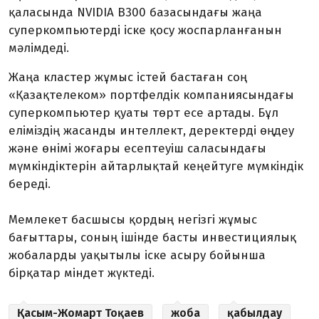
қаласында NVIDIA B300 базасындағы жаңа
суперкомпьютерді іске қосу жоспарланғанын
мәлімдеді.
Жаңа кластер жұмыс істей бастаған соң
«Қазақтелеком» портфелдік компаниясындағы
суперкомпьютер қуаты төрт есе артады. Бұл
еліміздің жасанды интеллект, деректерді өңдеу
және өнімі жоғары есептеуіш саласындағы
мүмкіндіктерін айтарлықтай кеңейтуге мүмкіндік
береді.
Мемлекет басшысы қордың негізгі жұмыс
бағыттары, соның ішінде басты инвестициялық
жобаларды уақытылы іске асыру бойынша
бірқатар міндет жүктеді.
Қасым-Жомарт Тоқаев
жоба
қабылдау