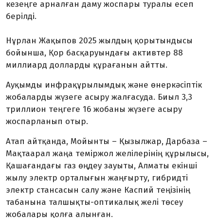
кезеңге арналған даму жоспары туралы есеп
берілді.
Нұрлан Жақыпов 2025 жылдың қорытындысы
бойынша, Қор басқаруындағы активтер 88
миллиард долларды құрағанын айтты.
Ауқымды инфрақұрылымдық және өнеркәсіптік
жобаларды жүзеге асыру жалғасуда. Биыл 3,3
триллион теңгеге 16 жобаны жүзеге асыру
жоспарланып отыр.
Атап айтқанда, Мойынты – Қызылжар, Дарбаза –
Мақтаарал жаңа теміржол желілерінің құрылысы,
Қашағандағы газ өңдеу зауыты, Алматы екінші
жылу электр орталығын жаңғырту, гибридті
электр стансасын салу және Каспий теңізінің
табанына талшықты-оптикалық желі төсеу
жобалары қолға алынған.