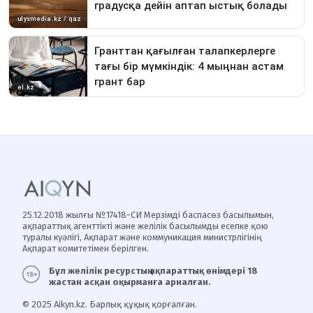
25.12.2018 жылғы №17418-СИ Мерзімді баспасөз басылымын,
ақпараттық агенттікті және желілік басылымды есепке қою
туралы куәлігі, Ақпарат және коммуникация министрлігінің
Ақпарат комитетімен берілген.
Бұл желілік ресурстың ақпараттық өнімдері 18
жастан асқан оқырманға арналған.
© 2025 Aikyn.kz. Барлық құқық қорғалған.