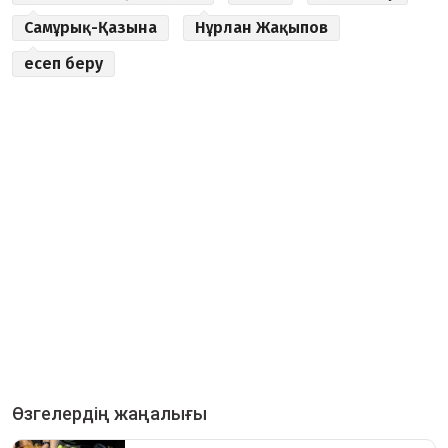
Самұрық-Қазына
Нұрлан Жақыпов
есеп беру