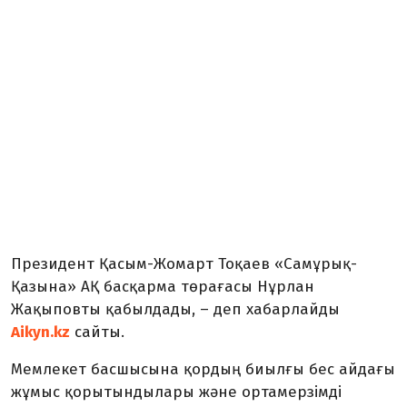
Президент Қасым-Жомарт Тоқаев «Самұрық-
Қазына» АҚ басқарма төрағасы Нұрлан
Жақыповты қабылдады, – деп хабарлайды
Aikyn.kz
сайты.
Мемлекет басшысына қордың биылғы бес айдағы
жұмыс қорытындылары және ортамерзімді