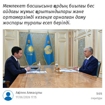
Мемлекет басшысына қордың биылғы бес
айдағы жұмыс қорытындылары және
ортамерзімді кезеңге арналған даму
жоспары туралы есеп берілді.
Ақтілек Алмасұлы
505
17/06/2026 17:15
оқылды