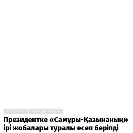
ЖАҢАЛЫҚТАР
РЕДАКЦИЯ ТАҢДАУЫ
Президентке «Самұрық-Қазынаның»
ірі жобалары туралы есеп берілді