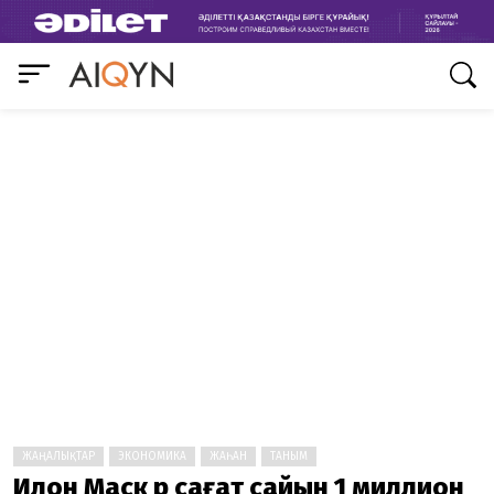
ЖАҢАЛЫҚТАР
ЭКОНОМИКА
ЖАҺАН
ТАНЫМ
Илон Маск әр сағат сайын 1 миллион