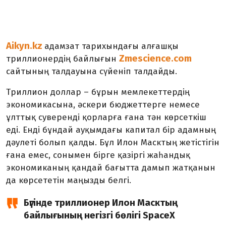
Aikyn.kz
адамзат тарихындағы алғашқы
Zmescience.com
триллионердің байлығын
сайтының талдауына сүйеніп талдайды.
Триллион доллар – бұрын мемлекеттердің
экономикасына, әскери бюджеттерге немесе
ұлттық суверенді қорларға ғана тән көрсеткіш
еді. Енді бұндай ауқымдағы капитал бір адамның
дәулеті болып қалды. Бұл Илон Масктың жетістігін
ғана емес, сонымен бірге қазіргі жаһандық
экономиканың қандай бағытта дамып жатқанын
да көрсететін маңызды белгі.
Бүгінде триллионер Илон Масктың
байлығының негізгі бөлігі SpaceX