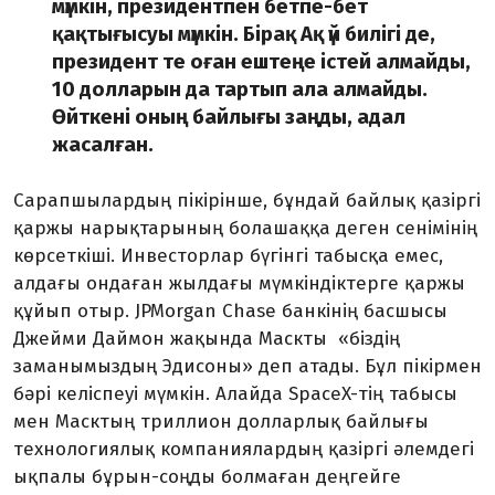
мүмкін, президентпен бетпе-бет
қақтығысуы мүмкін. Бірақ Ақ үй билігі де,
президент те оған ештеңе істей алмайды,
10 долларын да тартып ала алмайды.
Өйткені оның байлығы заңды, адал
жасалған.
Сарапшылардың пікірінше, бұндай байлық қазіргі
қаржы нарықтарының болашаққа деген сенімінің
көрсеткіші. Инвесторлар бүгінгі табысқа емес,
алдағы ондаған жылдағы мүмкіндіктерге қаржы
құйып отыр. JPMorgan Chase банкінің басшысы
Джейми Даймон жақында Маскты «біздің
заманымыздың Эдисоны» деп атады. Бұл пікірмен
бәрі келіспеуі мүмкін. Алайда SpaceX-тің табысы
мен Масктың триллион долларлық байлығы
технологиялық компаниялардың қазіргі әлемдегі
ықпалы бұрын-соңды болмаған деңгейге