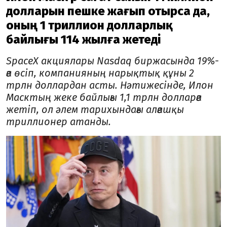
долларын пешке жағып отырса да,
оның 1 триллион долларлық
байлығы 114 жылға жетеді
SpaceX акциялары Nasdaq биржасында 19%-
ға өсіп, компанияның нарықтық құны 2
трлн доллардан асты. Нәтижесінде, Илон
Масктың жеке байлығы 1,1 трлн долларға
жетіп, ол әлем тарихындағы алғашқы
триллионер атанды.