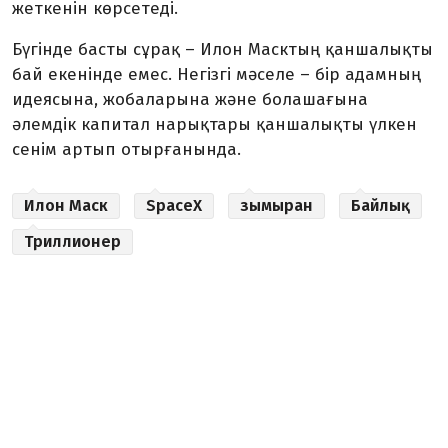
жеткенін көрсетеді.
Бүгінде басты сұрақ – Илон Масктың қаншалықты
бай екенінде емес. Негізгі мәселе – бір адамның
идеясына, жобаларына және болашағына
әлемдік капитал нарықтары қаншалықты үлкен
сенім артып отырғанында.
Илон Маск
SpaceX
зымыран
Байлық
Триллионер