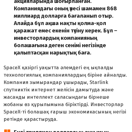
акцияларында шоғырланған.
Компаниядағы оның үлесі шамамен 868
миллиард долларға бағаланып отыр.
Алайда бұл ақша нақты қолма-қол
қаражат емес екенін түсіну керек. Бұл –
инвесторлардың компанияның
болашағына деген сенімі негізінде
қалыптасқан нарықтық баға.
SpaceX қазіргі уақытта әлемдегі ең ықпалды
технологиялық компаниялардың біріне айналды.
Компания зымырандар ұшырады, Starlink
спутниктік интернет желісін дамытуда және
жасанды интеллект саласындағы бірнеше
жобаны өз құрылымына біріктірді. Инвесторлар
SpaceX-ті болашақ ғарыш экономикасының негізі
ретінде қарастыруда.