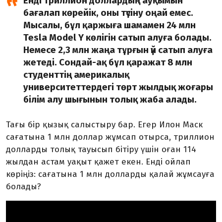
Енді триллион доллардың ауқымын
бағалап көрейік, оны түсіну оңай емес.
Мысалы, бұл қаржыға шамамен 24 млн
Tesla Model Y көлігін сатып алуға болады.
Немесе 2,3 млн жаңа тұрғын үй сатып алуға
жетеді. Сондай-ақ бұл қаражат 8 млн
студенттің америкалық
университеттердегі төрт жылдық жоғары
білім алу шығынын толық жаба алады.
Тағы бір қызық салыстыру бар. Егер Илон Маск
сағатына 1 млн доллар жұмсап отырса, триллион
долларды толық тауысып бітіру үшін оған 114
жылдан астам уақыт қажет екен. Енді ойлап
көріңіз: сағатына 1 млн долларды қалай жұмсауға
болады?