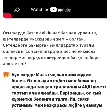
Осы жерде Қазақ елінің несібесінен ұрланып,
шетелдерде «қасқырдың жемі» болған,
бөтендерге бұйырған миллиардтар туралы
ойлайсың. Сол миллиардтар иесіне ұйқысыз
түндер мен қорқыныш-үрейден басқа не бере
алды екен?!
Бұл жерде Масктың жағдайы мүлдем
бөлек. Өзінің адал еңбегі мен білімінің
арқасында тапқан триллионды АҚШ үкіметі
тартып ала алмайды. Бәрі заңды, ол сый-
құрметке бөленген тұлға. Ия, саяси
ұстанымы мен көзқарасы Ақ үйге ұнамауы