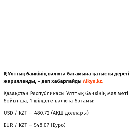
ҚР Ұлттық банкінің валюта бағамына қатысты дерегі
жарияланды, – деп хабарлайды
Aikyn.kz.
Қазақстан Республикасы Ұлттық банкінің мәліметі
бойынша, 1 шілдеге валюта бағамы:
USD / KZT — 480.72 (АҚШ доллары)
EUR / KZT — 548.07 (Еуро)