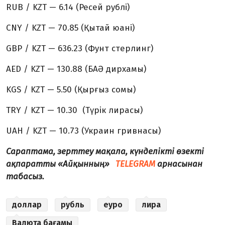
RUB / KZT — 6.14 (Ресей рублі)
CNY / KZT — 70.85 (Қытай юані)
GBP / KZT — 636.23 (Фунт стерлинг)
AED / KZT — 130.88 (БАӘ дирхамы)
KGS / KZT — 5.50 (Қырғыз сомы)
TRY / KZT — 10.30 (Түрік лирасы)
UAH / KZT — 10.73 (Украин гривнаcы)
Сараптама, зерттеу мақала, күнделікті өзекті
ақпаратты «Айқынның»
TELEGRAM
арнасынан
табасыз.
доллар
рубль
еуро
лира
Валюта бағамы