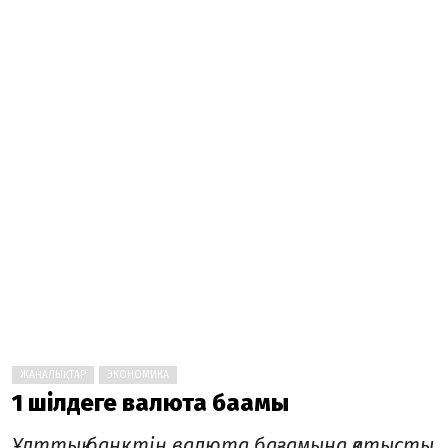
ЖАҢАЛЫҚТАР
ЭКОНОМИКА
1 шілдеге валюта бағамы
Ұлттық банктің валюта бағамына қатысты