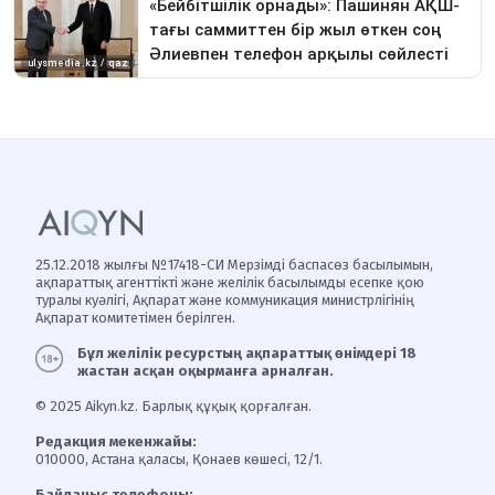
25.12.2018 жылғы №17418-СИ Мерзімді баспасөз басылымын,
ақпараттық агенттікті және желілік басылымды есепке қою
туралы куәлігі, Ақпарат және коммуникация министрлігінің
Ақпарат комитетімен берілген.
Бұл желілік ресурстың ақпараттық өнімдері 18
жастан асқан оқырманға арналған.
© 2025 Aikyn.kz. Барлық құқық қорғалған.
Редакция мекенжайы:
010000, Астана қаласы, Қонаев көшесі, 12/1.
Байланыс телефоны: