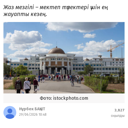
Жаз мезгілі – мектеп түлектері үшін ең
жауапты кезең.
Фото: istockphoto.com
Нұрбек БАҚЫТ
3,827
29/06/2026 10:48
оқылды