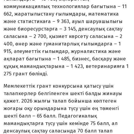
коммуникациялық технологиялар бағытына – 11
662, жаратылыстану ғылымдары, математика
және статистикаға – 9 363, ауыл шаруашылығы
және биоресурстарға – 3 145, денсаулық сақтау
саласына – 2 700, қызмет көрсету саласына – 2
400, өнер және гуманитарлық ғылымдарға – 1
915, әлеуметтік ғылымдар, журналистика және
ақпарат бағытына – 1 485, бизнес, басқару және
құқық мамандықтарына – 1 423, ветеринарияға 1
275 грант бөлінді.
Мемлекеттік грант конкурсына қатысу үшін
талапкерлер белгіленген шекті балды жинауы
қажет. 2026 жылғы талап бойынша көптеген
жоғары оқу орындарына түсу үшін ең төменгі
шекті балл – 65 балл. Педагогикалық
мамандықтарға түсу үшін кемінде 75 балл, ал
денсаулық сақтау саласында 70 балл талап