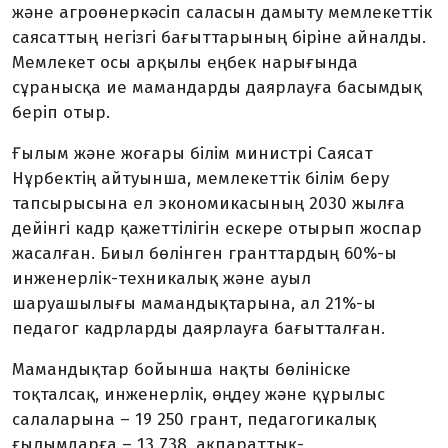
және агроөнеркәсіп саласын дамыту мемлекеттік
саясаттың негізгі бағыттарының біріне айналды.
Мемлекет осы арқылы еңбек нарығында
сұранысқа ие мамандарды даярлауға басымдық
беріп отыр.
Ғылым және жоғары білім министрі Саясат
Нұрбектің айтуынша, мемлекеттік білім беру
тапсырысына ел экономикасының 2030 жылға
дейінгі кадр қажеттілігін ескере отырып жоспар
жасалған. Биыл бөлінген гранттардың 60%-ы
инженерлік-техникалық және ауыл
шаруашылығы мамандықтарына, ал 21%-ы
педагог кадрларды даярлауға бағытталған.
Мамандықтар бойынша нақты бөлініске
тоқталсақ, инженерлік, өңдеу және құрылыс
салаларына – 19 250 грант, педагогикалық
ғылымдарға – 13 738, ақпараттық-