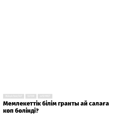
ЖАҢАЛЫҚТАР
БІЛІМ
ӘЛЕУМЕТ
Мемлекеттік білім гранты қай салаға
көп бөлінді?