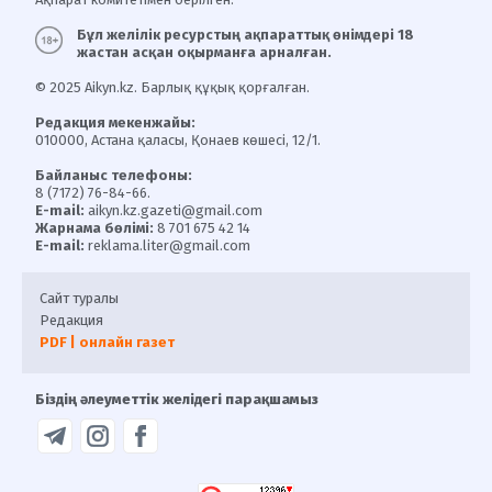
Бұл желілік ресурстың ақпараттық өнімдері 18
жастан асқан оқырманға арналған.
© 2025 Aikyn.kz. Барлық құқық қорғалған.
Редакция мекенжайы:
010000, Астана қаласы, Қонаев көшесі, 12/1.
Байланыс телефоны:
8 (7172) 76-84-66.
E-mail:
aikyn.kz.gazeti@gmail.com
Жарнама бөлімі:
8 701 675 42 14
E-mail:
reklama.liter@gmail.com
Сайт туралы
Редакция
PDF | онлайн газет
Біздің әлеуметтік желідегі парақшамыз