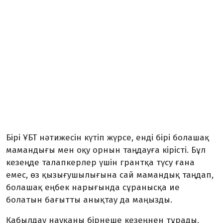
Бірі ҰБТ нәтижесін күтіп жүрсе, енді бірі болашақ
мамандығы мен оқу орнын таңдауға кірісті. Бұл
кезеңде талапкерлер үшін грантқа түсу ғана
емес, өз қызығушылығына сай мамандық таңдап,
болашақ еңбек нарығында сұранысқа ие
болатын бағытты анықтау да маңызды.
Қабылдау науқаны бірнеше кезеңнен тұрады.