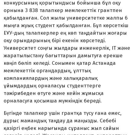
конкурсының қорытындысы бойынша бұл оқу
орнына 3 838 талапкер мемлекеттік грантпен
қабылданған. Сол жылы университетке жалпы 6
мыңға жуық студент қабылданған. Бұл көрсеткіш
ЕҰУ-дың талапкерлер ең көп таңдайтын жоғары
оқу орындарының бірі екенін көрсетеді.
Университет соңғы жылдары инженерлік, IT және
жаратылыстану бағыттарын дамытуға ерекше
көңіл бөліп келеді. Сонымен қатар Астанада
мемлекеттік органдардың, ұлттық
компаниялардың және халықаралық
ұйымдардың орналасуы студенттерге
тәжірибеден өтуге және кейін жұмысқа
орналасуға қосымша мүмкіндік береді.
Бүгінде талапкер үшін грантқа түсу ғана емес,
дұрыс мамандық таңдау да маңызды. Себебі
қазіргі еңбек нарығында сұраныс жыл сайын