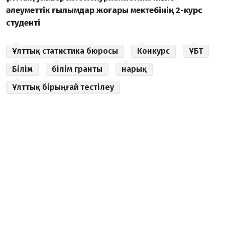
әлеуметтік ғылымдар жоғары мектебінің 2-курс
студенті
Ұлттық статистика бюросы
Конкурс
ҰБТ
Білім
білім гранты
нарық
Ұлттық бірыңғай тестілеу