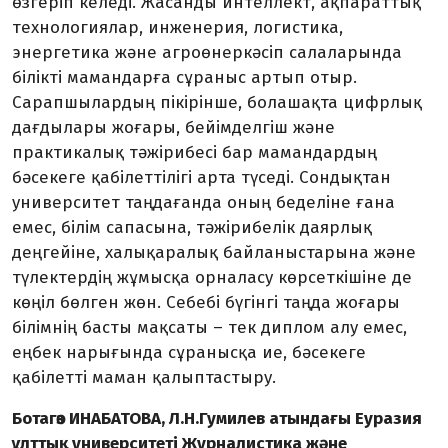
өзгеріп келеді. Жасанды интеллект, ақпараттық
технологиялар, инженерия, логистика,
энергетика және агроөнеркәсіп салаларында
білікті мамандарға сұраныс артып отыр.
Сарапшылардың пікірінше, болашақта цифрлық
дағдылары жоғары, бейімделгіш және
практикалық тәжірибесі бар мамандардың
бәсекеге қабілеттілігі арта түседі. Сондықтан
университет таңдағанда оның беделіне ғана
емес, білім сапасына, тәжірибелік даярлық
деңгейіне, халықаралық байланыстарына және
түлектердің жұмысқа орналасу көрсеткішіне де
көңіл бөлген жөн. Себебі бүгінгі таңда жоғары
білімнің басты мақсаты – тек диплом алу емес,
еңбек нарығында сұранысқа ие, бәсекеге
қабілетті маман қалыптастыру.
Ботагөз ИНАБАТОВА, Л.Н.Гумилев атындағы Еуразия
ұлттық университеті Журналистика және