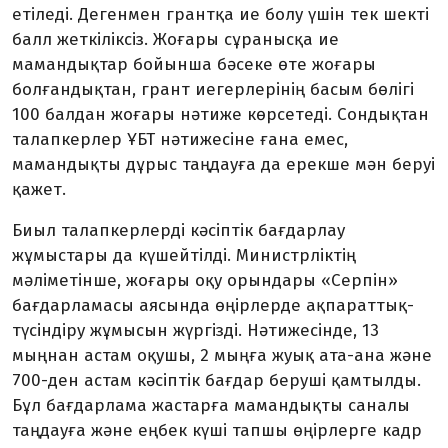
етіледі. Дегенмен грантқа ие болу үшін тек шекті
балл жеткіліксіз. Жоғары сұранысқа ие
мамандықтар бойынша бәсеке өте жоғары
болғандықтан, грант иегерлерінің басым бөлігі
100 балдан жоғары нәтиже көрсетеді. Сондықтан
талапкерлер ҰБТ нәтижесіне ғана емес,
мамандықты дұрыс таңдауға да ерекше мән беруі
қажет.
Биыл талапкерлерді кәсіптік бағдарлау
жұмыстары да күшейтілді. Министрліктің
мәліметінше, жоғары оқу орындары «Серпін»
бағдарламасы аясында өңірлерде ақпараттық-
түсіндіру жұмысын жүргізді. Нәтижесінде, 13
мыңнан астам оқушы, 2 мыңға жуық ата-ана және
700-ден астам кәсіптік бағдар беруші қамтылды.
Бұл бағдарлама жастарға мамандықты саналы
таңдауға және еңбек күші тапшы өңірлерге кадр