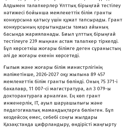
Алдымен талапкерлер Ұлттық бірыңғай тестілеу
нәтижесі бойынша мемлекеттік білім гранты
конкурсына қатысу үшін құжат тапсырады. Грант
конкурсының қорытындысы тамыз айының
басында жарияланады. Биыл ұлттық бірыңғай
тестілеуге 239 мыңнан астам талапкер тіркелді.
Бұл көрсеткіш жоғары білімге деген сұраныстың
әлі де жоғары екенін көрсетеді.
Ғылым және жоғары білім министрлігінің
мәліметінше, 2026-2027 оқу жылына 89 457
мемлекеттік білім гранты бөлінді. Оның 75 371-і
бакалавр, 11 007-сі магистратура, ал 3 079-ы
докторантураға арналған. Ең көп грант
инженерлік, IT, ауыл шаруашылығы және
педагогикалық мамандықтарға бөлінген. Бұл
кездейсоқ емес, себебі соңғы жылдары
Қазақстанда цифрландыру, өндірісті жаңғырту