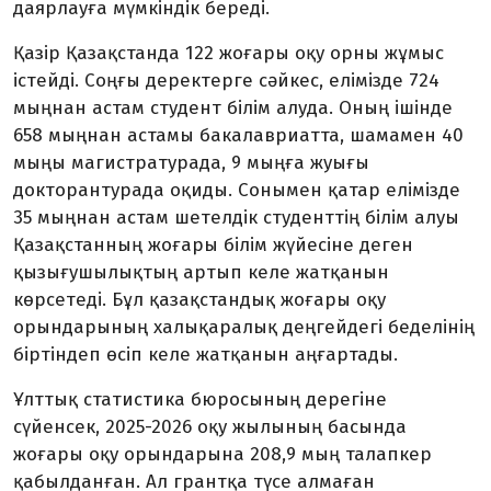
даярлауға мүмкіндік береді.
Қазір Қазақстанда 122 жоғары оқу орны жұмыс
істейді. Соңғы деректерге сәйкес, елімізде 724
мыңнан астам студент білім алуда. Оның ішінде
658 мыңнан астамы бакалавриатта, шамамен 40
мыңы магистратурада, 9 мыңға жуығы
докторантурада оқиды. Сонымен қатар елімізде
35 мыңнан астам шетелдік студенттің білім алуы
Қазақстанның жоғары білім жүйесіне деген
қызығушылықтың артып келе жатқанын
көрсетеді. Бұл қазақстандық жоғары оқу
орындарының халықаралық деңгейдегі беделінің
біртіндеп өсіп келе жатқанын аңғартады.
Ұлттық статистика бюросының дерегіне
сүйенсек, 2025-2026 оқу жылының басында
жоғары оқу орындарына 208,9 мың талапкер
қабылданған. Ал грантқа түсе алмаған