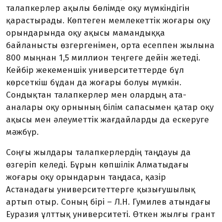
талапкерлер ақылы бөлімде оқу мүмкіндігін
қарастырады. Көптеген мемлекеттік жоғары оқу
орындарында оқу ақысы мамандыққа
байланысты өзгергенімен, орта есеппен жылына
800 мыңнан 1,5 миллион теңгеге дейін жетеді.
Кейбір жекеменшік университеттерде бұл
көрсеткіш бұдан да жоғары болуы мүмкін.
Сондықтан талапкерлер мен олардың ата-
аналары оқу орнының білім сапасымен қатар оқу
ақысы мен әлеуметтік жағдайларды да ескеруге
мәжбүр.
Соңғы жылдары талапкерлердің таңдауы да
өзгеріп келеді. Бұрын көпшілік Алматыдағы
жоғары оқу орындарын таңдаса, қазір
Астанадағы университеттерге қызығушылық
артып отыр. Соның бірі – Л.Н. Гумилев атындағы
Еуразия ұлттық университеті. Өткен жылғы грант