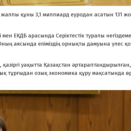
а жалпы құны 3,1 миллиард еуродан асатын 131 ж
 мен ЕҚДБ арасында Серіктестік туралы негіздеме
Оның аясында еліміздің орнықты дамуына үлес қо
қазіргі уақытта Қазақстан әртараптандырылған,
ялық тұрғыдан озық экономика құру мақсатында ө