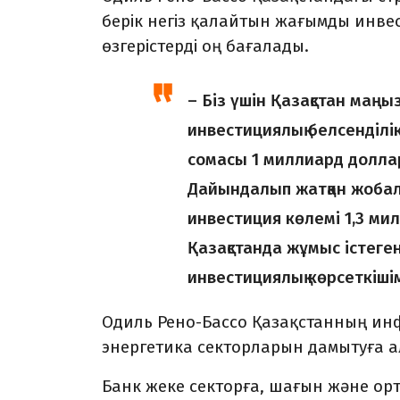
берік негіз қалайтын жағымды инв
өзгерістерді оң бағалады.
– Біз үшін Қазақстан маңы
инвестициялық белсенділі
сомасы 1 миллиард доллар
Дайындалып жатқан жобал
инвестиция көлемі 1,3 ми
Қазақстанда жұмыс істеген
инвестициялық көрсеткішім
Одиль Рено-Бассо Қазақстанның ин
энергетика секторларын дамытуға ал
Банк жеке секторға, шағын және орт