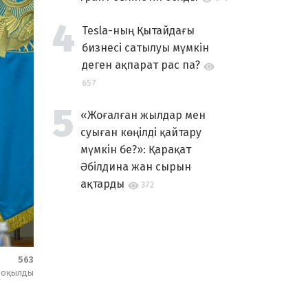
Tesla-ның Қытайдағы
бизнесі сатылуы мүмкін
деген ақпарат рас па?
657
«Жоғалған жылдар мен
суыған көңілді қайтару
мүмкін бе?»: Қарақат
Әбілдина жан сырын
ақтарды
372
563
оқылды