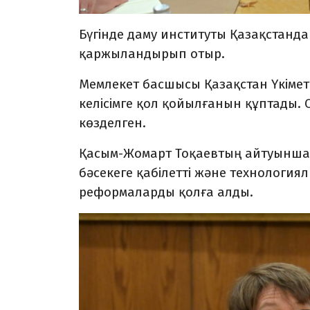
Бүгінде даму институты Қазақстанд
қаржыландырып отыр.
Мемлекет басшысы Қазақстан Үкіметі
келісімге қол қойылғанын құптады. 
көзделген.
Қасым-Жомарт Тоқаевтың айтуынша, 
бәсекеге қабілетті және технологи
реформаларды қолға алды.