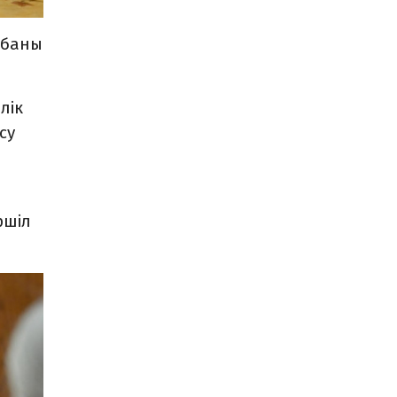
обаны
лік
су
ршіл