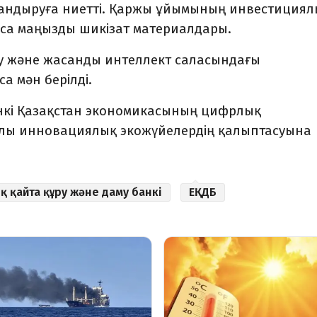
ндыруға ниетті. Қаржы ұйымының инвестициял
 аса маңызды шикізат материалдары.
у және жасанды интеллект саласындағы
а мән берілді.
анкі Қазақстан экономикасының цифрлық
ылы инновациялық экожүйелердің қалыптасуына
қ қайта құру және даму банкі
ЕҚДБ