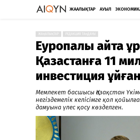
ЖАҢАЛЫҚТАР
АУЫЛ
ЭКОНОМИК
ЖАҢАЛЫҚТАР
РЕДАКЦИЯ ТАҢДАУЫ
Еуропалық қайта қ
Қазақстанға 11 м
инвестиция құйға
Мемлекет басшысы Қазақстан Үкім
негіздемелік келісімге қол қойыл
дамуына үлес қосу көзделген.