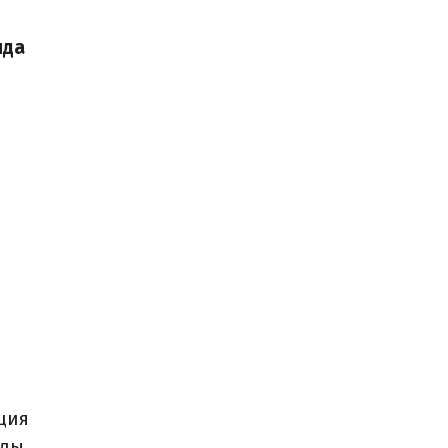
нда
ция
лды.