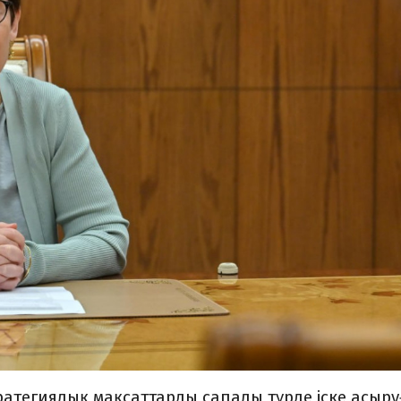
ратегиялық мақсаттарды сапалы түрде іске асыру