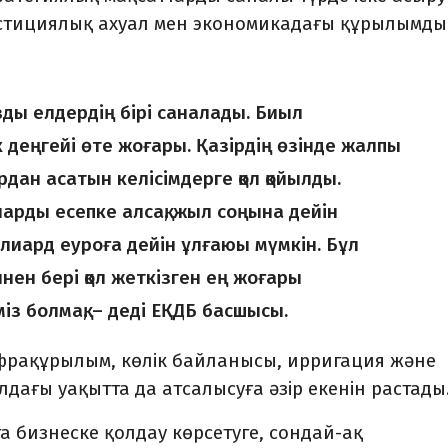
естициялық ахуал мен экономикадағы құрылымды
зды елдердің бірі саналады. Биыл
к деңгейі өте жоғары. Қазірдің өзінде жалпы
дан асатын келісімдерге қол қойылды.
арды есепке алсақ, жыл соңына дейін
ллиард еуроға дейін ұлғаюы мүмкін. Бұл
нен бері қол жеткізген ең жоғары
із болмақ, – деді ЕҚДБ басшысы.
фрақұрылым, көлік байланысы, ирригация және
дағы уақытта да атсалысуға әзір екенін растады
а бизнеске қолдау көрсетуге, сондай-ақ