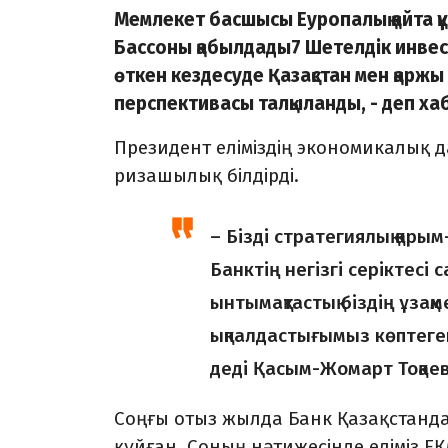
Мемлекет басшысы Еуропалық қайта қ
Бассоны қабылдады7 Шетелдік инвес
өткен кездесуде Қазақстан мен қарж
перспективасы талқыланды, - деп х
Президент еліміздің экономикалық 
ризашылық білдірді.
– Бізді стратегиялық қары
Банктің негізгі серіктесі
ынтымақтастық біздің ұзақ
ықпалдастығымыз көптеген
деді Қасым-Жомарт Тоқаев
Соңғы отыз жылда Банк Қазақстанда
құйған. Соның нәтижесінде еліміз ЕҚ