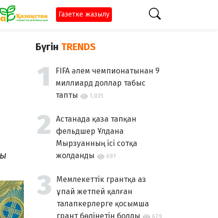
Газетке жазылу
Бүгін
TRENDS
FIFA әлем чемпионатынан 9
миллиард доллар табыс
тапты
1,035
Астанада қаза тапқан
фельдшер Ұлдана
Мырзуанның ісі сотқа
ты
жолданды
697
Мемлекеттік грантқа аз
ұпай жетпей қалған
талапкерлерге қосымша
грант бөлінетін болды
679