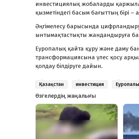
инвестициялық жобаларды қаржыла
қызметіндегі басым бағыттың бірі –
Әңгімелесу барысында цифрландыр
ынтымақтастықты жандандыруға бас
Еуропалық қайта құру және даму б
трансформациясына үлес қосу арқ
қолдау білдіруге дайын.
Қазақстан
инвестиция
Еуропалы