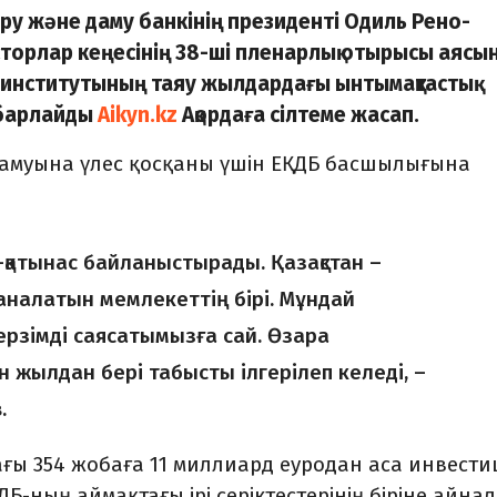
ұру және даму банкінің президенті Одиль Рено-
торлар кеңесінің 38-ші пленарлық отырысы аясы
ы институтының таяу жылдардағы ынтымақтастық
абарлайды
Aikyn.kz
Ақордаға сілтеме жасап.
дамуына үлес қосқаны үшін ЕҚДБ басшылығына
м-қатынас байланыстырады. Қазақстан –
 саналатын мемлекеттің бірі. Мұндай
мерзімді саясатымызға сай. Өзара
 жылдан бері табысты ілгерілеп келеді, –
.
ғы 354 жобаға 11 миллиард еуродан аса инвести
ДБ-ның аймақтағы ірі серіктестерінің біріне айна