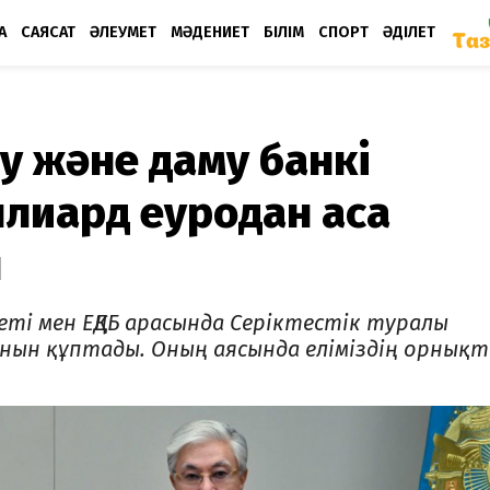
А
САЯСАТ
ӘЛЕУМЕТ
МӘДЕНИЕТ
БІЛІМ
СПОРТ
ӘДІЛЕТ
ұру және даму банкі
иллиард еуродан аса
н
еті мен ЕҚДБ арасында Серіктестік туралы
ғанын құптады. Оның аясында еліміздің орнық