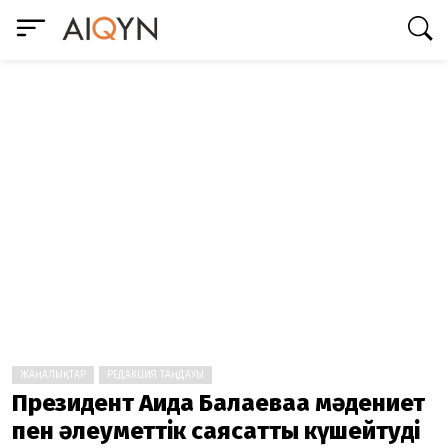
ЖАҢАЛЫҚТАР
РЕДАКЦИЯ ТАҢДАУЫ
Президент Аида Балаеваға мәдениет
пен әлеуметтік саясатты күшейтуді