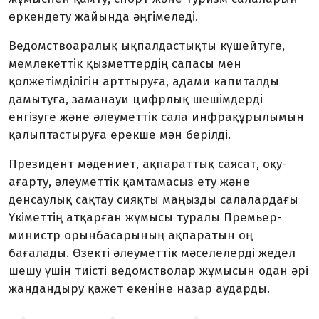
өркендету жайында әңгімеледі.
Ведомствоаралық ықпалдастықты күшейтуге,
мемлекеттік қызметтердің сапасы мен
қолжетімділігін арттыруға, адами капиталды
дамытуға, заманауи цифрлық шешімдерді
енгізуге және әлеуметтік сала инфрақұрылымын
қалыптастыруға ерекше мән берілді.
Президент мәдениет, ақпараттық саясат, оқу-
ағарту, әлеуметтік қамтамасыз ету және
денсаулық сақтау сияқты маңызды салалардағы
Үкіметтің атқарған жұмысы туралы Премьер-
министр орынбасарының ақпаратын оң
бағалады. Өзекті әлеуметтік мәселелерді жедел
шешу үшін тиісті ведомстволар жұмысын одан әрі
жандандыру қажет екеніне назар аударды.