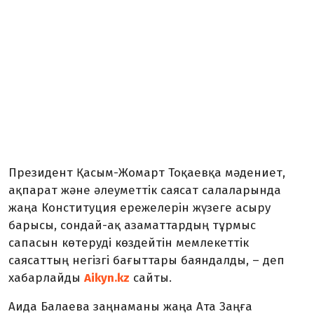
Президент Қасым-Жомарт Тоқаевқа мәдениет,
ақпарат және әлеуметтік саясат салаларында
жаңа Конституция ережелерін жүзеге асыру
барысы, сондай-ақ азаматтардың тұрмыс
сапасын көтеруді көздейтін мемлекеттік
саясаттың негізгі бағыттары баяндалды, – деп
хабарлайды
Aikyn.kz
сайты.
Аида Балаева заңнаманы жаңа Ата Заңға