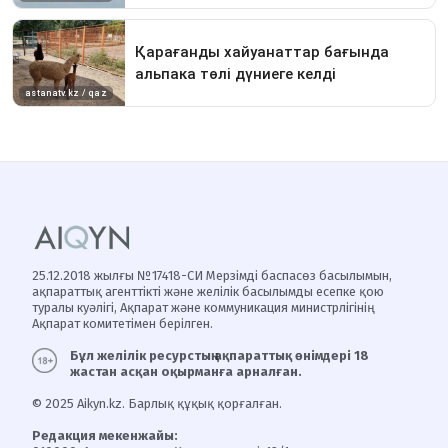
25.12.2018 жылғы №17418-СИ Мерзімді баспасөз басылымын,
ақпараттық агенттікті және желілік басылымды есепке қою
туралы куәлігі, Ақпарат және коммуникация министрлігінің
Ақпарат комитетімен берілген.
Бұл желілік ресурстың ақпараттық өнімдері 18
жастан асқан оқырманға арналған.
© 2025 Aikyn.kz. Барлық құқық қорғалған.
Редакция мекенжайы: