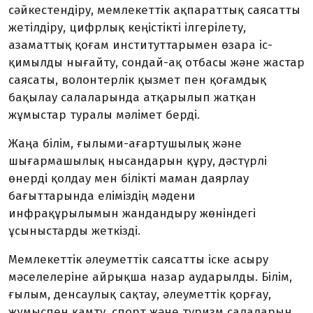
сәйкестендіру, мемлекеттік ақпараттық саясатты
жетілдіру, цифрлық кеңістікті ілгерілету,
азаматтық қоғам институттарымен өзара іс-
қимылды нығайту, сондай-ақ отбасы және жастар
саясаты, волонтерлік қызмет пен қоғамдық
бақылау салаларында атқарылып жатқан
жұмыстар туралы мәлімет берді.
Жаңа білім, ғылыми-ағартушылық және
шығармашылық нысандарын құру, дәстүрлі
өнерді қолдау мен білікті маман даярлау
бағыттарында еліміздің мәдени
инфрақұрылымын жандандыру жөніндегі
ұсыныстарды жеткізді.
Мемлекеттік әлеуметтік саясатты іске асыру
мәселелеріне айрықша назар аударылды. Білім,
ғылым, денсаулық сақтау, әлеуметтік қорғау,
жұмыспен қамту, спорт және туризм салаларын