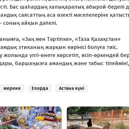
ті. Бас шаһардың халықаралық абырой-беделі д
андық саясаттың аса өзекті мәселелеріне қатыст
 соның айқын дәлелі.
нымға, «Заң мен Тәртіпке», «Таза Қазақстан»
амдық этиканың жарқын көрінісі болуға тиіс.
 жолында үлгі-өнеге көрсетіп, өсіп-өркендей бер
ндары, баршаңызға амандық және табыс тілеймін!,
мереке
Елорда
Астана күні