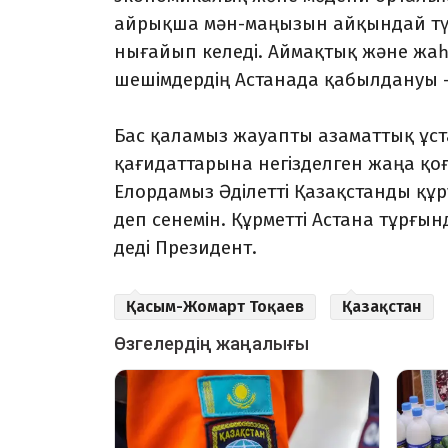
айрықша мән-маңызын айқындай түс
нығайып келеді. Аймақтық және жаһ
шешімдердің Астанада қабылдануы –
Бас қаламыз жауапты азаматтық ұста
қағидаттарына негізделген жаңа қоғ
Елордамыз Әділетті Қазақстанды құру
деп сенемін. Құрметті Астана тұрғы
деді Президент.
Қасым-Жомарт Тоқаев
Қазақстан