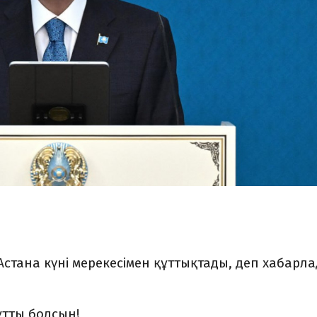
тана күні мерекесімен құттықтады, деп хабарл
құтты болсын!