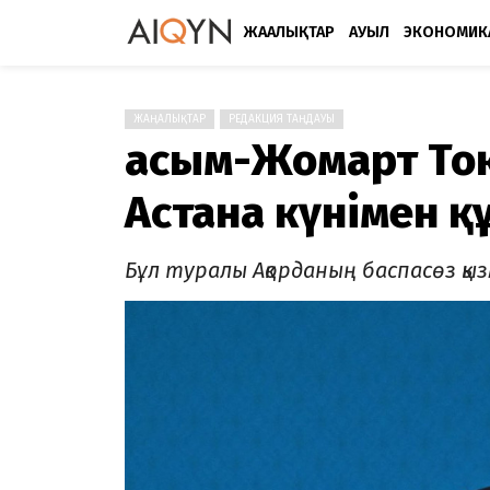
ЖАҢАЛЫҚТАР
АУЫЛ
ЭКОНОМИК
ЖАҢАЛЫҚТАР
РЕДАКЦИЯ ТАҢДАУЫ
Қасым-Жомарт То
Астана күнімен 
Бұл туралы Ақорданың баспасөз қы