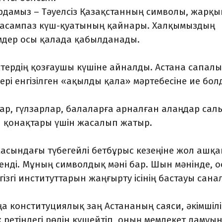
лордамыз – Тәуелсіз Қазақстанның символы, жарқы
асампаз күш-қуатының қайнары. Халқымыздың
імдер осы қалада қабылданады.
стердің қозғаушы күшіне айналды. Астана сапал
рі енгізілген «ақылды қала» мәртебесіне ие бол
ар, гүлзарлар, балаларға арналған алаңдар сал
н қонақтары үшін жасалып жатыр.
асындағы түбегейлі бетбұрыс кезеңіне жол ашқа
енді. Мұның символдық мәні бар. Шын мәнінде, 
ізгі институттарын жаңғырту ісінің бастауы сана
а конституциялық заң Астананың саяси, әкімшілі
ретіндегі рөлін күшейтіп, оның мемлекет дамуы