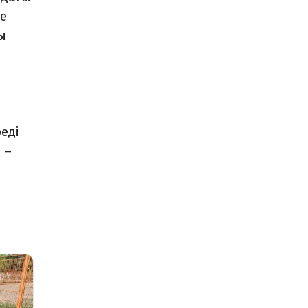
е
ы
еді
 –