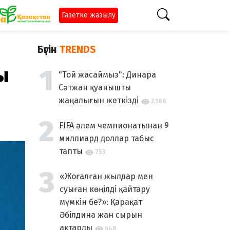
Газетке жазылу
Бүгін
TRENDS
ы
"Той жасаймыз": Динара
Сәтжан қуанышты
жаңалығын жеткізді
2,188
FIFA әлем чемпионатынан 9
миллиард доллар табыс
тапты
753
«Жоғалған жылдар мен
суыған көңілді қайтару
мүмкін бе?»: Қарақат
Әбілдина жан сырын
ақтарды
648