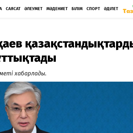
А
САЯСАТ
ӘЛЕУМЕТ
МӘДЕНИЕТ
БІЛІМ
СПОРТ
ӘДІЛЕТ
қаев қазақстандықтард
құттықтады
зметі хабарлады.