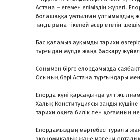
Астана – егемен еліміздің жүрегі. Е
болашаққа ұмтылған ұлтымыздың ж
тағдырына тікелей әсер ететін шеш
Бас қаламыз ауқымды тарихи өзгері
тұрғыдан мүлде жаңа басқару жүйеле
Сонымен бірге елордамызда саябақт
Осының бәрі Астана тұрғындары ме
Елорда күні қарсаңында ұлт жылнам
Халық Конституциясы заңды күшіне 
тарихи оқиға билік пен қоғамның нег
Елордамыздың мәртебесі туралы жаң
экономикалық және мәдени орталық 