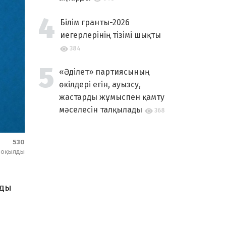
Білім гранты-2026
иегерлерінің тізімі шықты
384
«Әділет» партиясының
өкілдері егін, ауызсу,
жастарды жұмыспен қамту
мәселесін талқылады
368
530
оқылды
ады