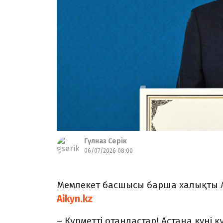
Гүлназ Серік
06/07/2026 08:00
Мемлекет басшысы барша халықты Ас
Aikyn.kz
– Құрметті отандастар! Астана күні 