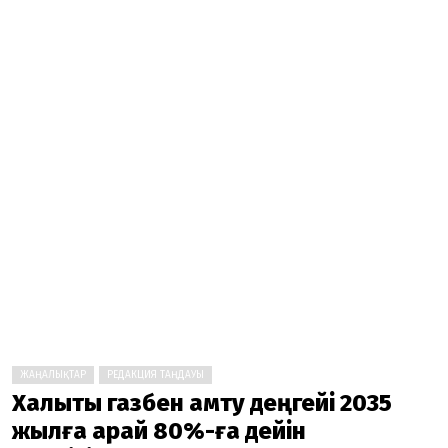
ЖАҢАЛЫҚТАР
РЕДАКЦИЯ ТАҢДАУЫ
Халықты газбен қамту деңгейі 2035
жылға қарай 80%-ға дейін