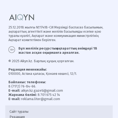
25.12.2018 жылғы №17418-СИ Мерзімді баспасөз басылымын,
ақпараттық агенттікті және желілік басылымды есепке қою
туралы куәлігі, Ақпарат және коммуникация министрлігінің
Ақпарат комитетімен берілген.
Бұл желілік ресурстың ақпараттық өнімдері 18
жастан асқан оқырманға арналған.
© 2025 Aikyn.kz. Барлық құқық қорғалған.
Редакция мекенжайы:
010000, Астана қаласы, Қонаев көшесі, 12/1.
Байланыс телефоны:
8 (7172) 76-84-66.
E-mail:
aikyn.kz.gazeti@gmail.com
Жарнама бөлімі:
8 701 675 42 14
E-mail:
reklama.liter@gmail.com
Сайт туралы
Редакция