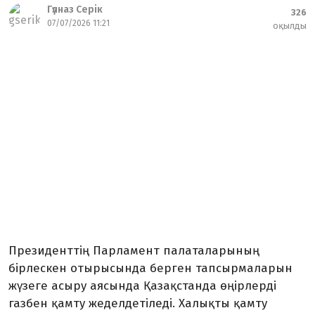
Гүлназ Серік
326
07/07/2026 11:21
оқылды
Президенттің Парламент палаталарының
бірлескен отырысында берген тапсырмаларын
жүзеге асыру аясында Қазақстанда өңірлерді
газбен қамту жеделдетіледі. Халықты қамту