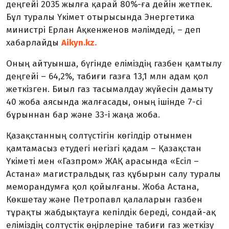
деңгейі 2035 жылға қарай 80%-ға дейін жетпек.
Бұл туралы Үкімет отырысында Энергетика
министрі Ерлан Ақкенженов мәлімдеді, – деп
хабарлайды
Aikyn.kz.
Оның айтуынша, бүгінде еліміздің газбен қамтылу
деңгейі – 64,2%, табиғи газға 13,1 млн адам қол
жеткізген. Биыл газ тасымалдау жүйесін дамыту
40 жоба аясында жалғасады, оның ішінде 7-сі
бұрыннан бар және 33-і жаңа жоба.
Қазақстанның солтүстігін көгілдір отынмен
қамтамасыз етудегі негізгі қадам – Қазақстан
Үкіметі мен «Газпром» ЖАҚ арасында «Есіл –
Астана» магистральдық газ құбырын салу туралы
меморандумға қол қойылғаны. Жоба Астана,
Көкшетау және Петропавл қалаларын газбен
тұрақты жабдықтауға кепілдік береді, сондай-ақ
еліміздің солтүстік өңірлеріне табиғи газ жеткізу