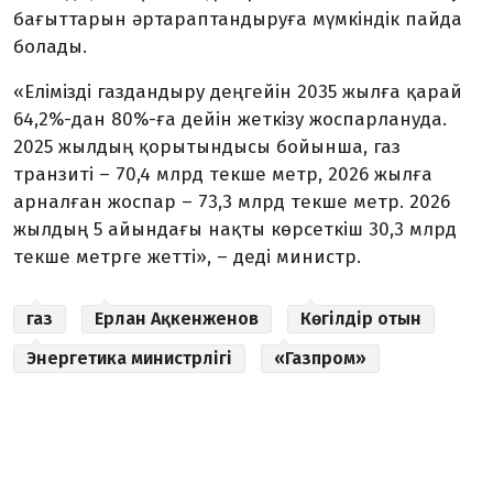
бағыттарын әртараптандыруға мүмкіндік пайда
болады.
«Елімізді газдандыру деңгейін 2035 жылға қарай
64,2%-дан 80%-ға дейін жеткізу жоспарлануда.
2025 жылдың қорытындысы бойынша, газ
транзиті – 70,4 млрд текше метр, 2026 жылға
арналған жоспар – 73,3 млрд текше метр. 2026
жылдың 5 айындағы нақты көрсеткіш 30,3 млрд
текше метрге жетті»,
–
деді министр.
газ
Ерлан Ақкенженов
Көгілдір отын
Энергетика министрлігі
«Газпром»