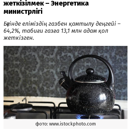
жеткізілмек – Энергетика
министрлігі
Бүгінде еліміздің газбен қамтылу деңгейі –
64,2%, табиғи газға 13,1 млн адам қол
жеткізген.
фото: www.istockphoto.com