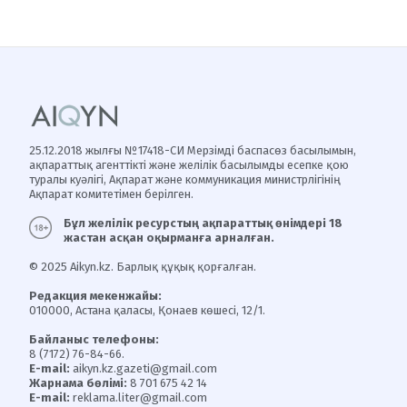
25.12.2018 жылғы №17418-СИ Мерзімді баспасөз басылымын,
ақпараттық агенттікті және желілік басылымды есепке қою
туралы куәлігі, Ақпарат және коммуникация министрлігінің
Ақпарат комитетімен берілген.
Бұл желілік ресурстың ақпараттық өнімдері 18
жастан асқан оқырманға арналған.
© 2025 Aikyn.kz. Барлық құқық қорғалған.
Редакция мекенжайы:
010000, Астана қаласы, Қонаев көшесі, 12/1.
Байланыс телефоны:
8 (7172) 76-84-66.
E-mail:
aikyn.kz.gazeti@gmail.com
Жарнама бөлімі:
8 701 675 42 14
E-mail:
reklama.liter@gmail.com