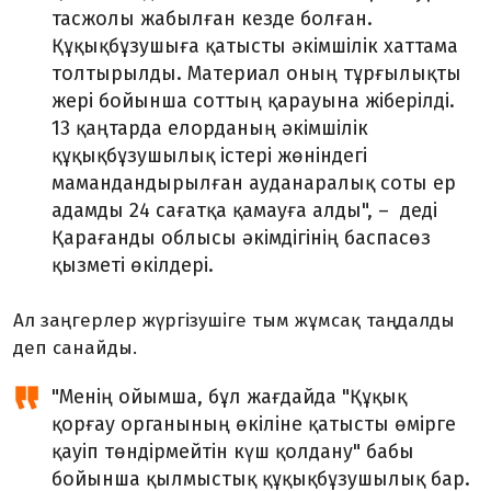
тасжолы жабылған кезде болған.
Құқықбұзушыға қатысты әкімшілік хаттама
толтырылды. Материал оның тұрғылықты
жері бойынша соттың қарауына жіберілді.
13 қаңтарда елорданың әкімшілік
құқықбұзушылық істері жөніндегі
мамандандырылған ауданаралық соты ер
адамды 24 сағатқа қамауға алды", – деді
Қарағанды ​​облысы әкімдігінің баспасөз
қызметі өкілдері.
Ал заңгерлер жүргізушіге тым жұмсақ таңдалды
деп санайды.
"Менің ойымша, бұл жағдайда "Құқық
қорғау органының өкіліне қатысты өмірге
қауіп төндірмейтін күш қолдану" бабы
бойынша қылмыстық құқықбұзушылық бар.