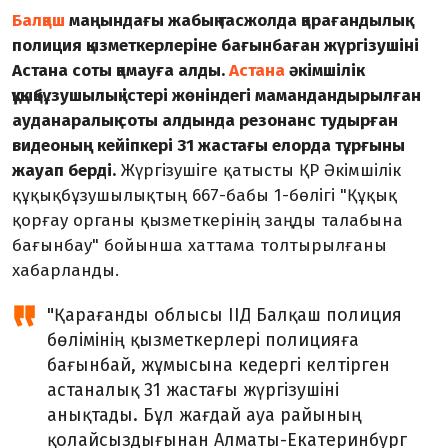
Балқаш
маңындағы жабық тасжолда қарағандылық
полиция қызметкерлеріне бағынбаған жүргізушіні
Астана соты қамауға алды.
Астана
әкімшілік
құқықбұзушылық істері жөніндегі мамандандырылған
ауданаралық соты алдында резонанс тудырған
видеоның кейіпкері 31 жастағы елорда тұрғыны
жауап берді.
Жүргізушіге қатысты ҚР Әкімшілік
құқықбұзушылықтың 667-бабы 1-бөлігі "Құқық
қорғау органы қызметкерінің заңды талабына
бағынбау" бойынша хаттама толтырылғаны
хабарланды.
"Қарағанды ​​облысы ІІД Балқаш полиция
бөлімінің қызметкерлері полицияға
бағынбай, жұмысына кедергі келтірген
астаналық 31 жастағы жүргізушіні
анықтады. Бұл жағдай ауа райының
қолайсыздығынан Алматы-Екатеринбург