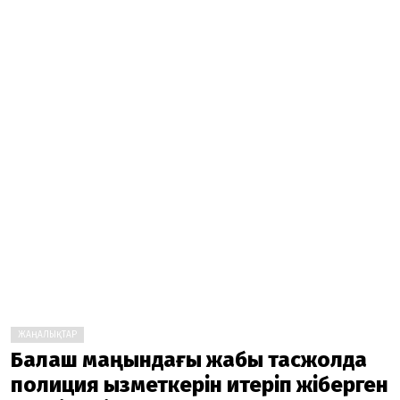
ЖАҢАЛЫҚТАР
Балқаш маңындағы жабық тасжолда
полиция қызметкерін итеріп жіберген