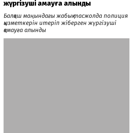
жүргізуші қамауға алынды
Балқаш маңындағы жабық тасжолда полиция
қызметкерін итеріп жіберген жүргізуші
қамауға алынды