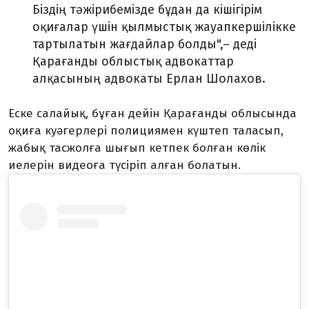
Біздің тәжірибемізде бұдан да кішігірім
оқиғалар үшін қылмыстық жауапкершілікке
тартылатын жағдайлар болды",– деді
Қарағанды ​​облыстық адвокаттар
алқасының адвокаты Ерлан Шолахов.
Еске салайық, бұған дейін Қарағанды ​​облысында
оқиға куәгерлері полициямен күштеп таласып,
жабық тасжолға шығып кетпек болған көлік
иелерін видеоға түсіріп алған болатын.