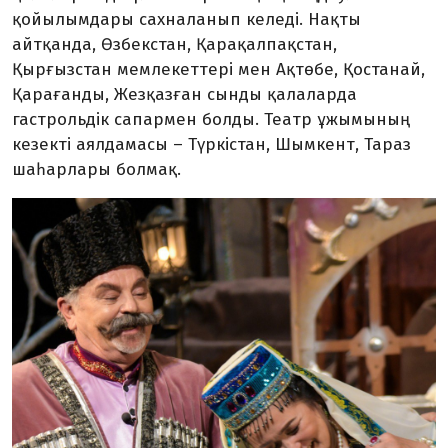
қойылымдары сахналанып келеді. Нақты
айтқанда, Өзбекстан, Қарақалпақстан,
Қырғызстан мемлекеттері мен Ақтөбе, Қостанай,
Қарағанды, Жезқазған сынды қалаларда
гастрольдік сапармен болды. Театр ұжымының
кезекті аялдамасы – Түркістан, Шымкент, Тараз
шаһарлары болмақ.