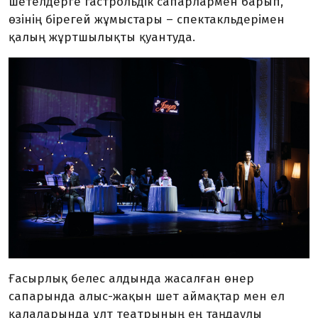
шетелдерге гастрольдік сапарлармен барып,
өзінің бірегей жұмыстары – спектакльдерімен
қалың жұртшылықты қуантуда.
Ғасырлық белес алдында жасалған өнер
сапарында алыс-жақын шет аймақтар мен ел
қалаларында ұлт театрының ең таңдаулы