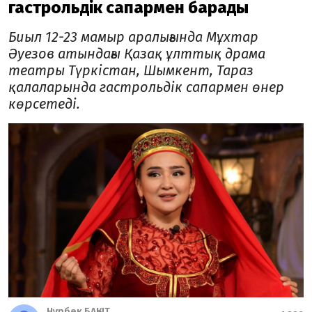
гастрольдік сапармен барады
Биыл 12-23 мамыр аралығында Мұхтар
Әуезов атындағы Қазақ ұлттық драма
театры Түркістан, Шымкент, Тараз
қалаларында гастрольдік сапармен өнер
көрсетеді.
Нұрбек БАҚЫТ