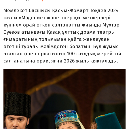
Мемлекет басшысы Қасым-Жомарт Тоқаев 2024
жылы «Мәдениет және өнер қызметкерлері
күніне» орай өткен салтанатты жиында Мұхтар
Әуезов атындағы Қазақ ұлттық драма театры
ғимаратының толығымен қайта жөндеуден
өтетіні туралы мәлімдеген болатын. Бұл жұмыс
аталған өнер ордасының 100 жылдық мерейтой
салтанатына орай, яғни 2026 жылы аяқталады.