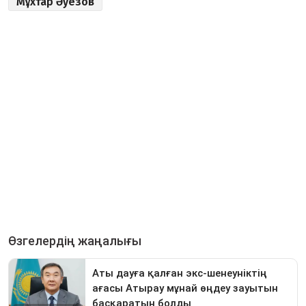
Мұхтар Әуезов