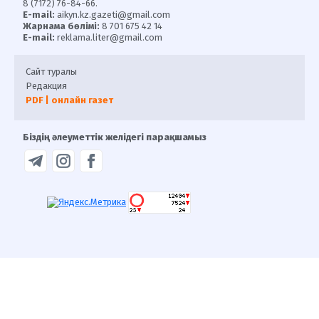
8 (7172) 76-84-66.
E-mail:
aikyn.kz.gazeti@gmail.com
Жарнама бөлімі:
8 701 675 42 14
E-mail:
reklama.liter@gmail.com
Сайт туралы
Редакция
PDF | онлайн газет
Біздің әлеуметтік желідегі парақшамыз