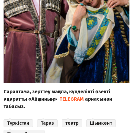
Сараптама, зерттеу мақала, күнделікті өзекті
ақпаратты «Айқынның»
TELEGRAM
арнасынан
табасыз.
Түркістан
Тараз
театр
Шымкент