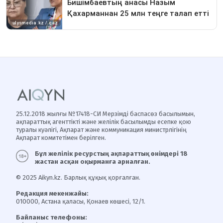
25.12.2018 жылғы №17418-СИ Мерзімді баспасөз басылымын,
ақпараттық агенттікті және желілік басылымды есепке қою
туралы куәлігі, Ақпарат және коммуникация министрлігінің
Ақпарат комитетімен берілген.
Бұл желілік ресурстың ақпараттық өнімдері 18
жастан асқан оқырманға арналған.
© 2025 Aikyn.kz. Барлық құқық қорғалған.
Редакция мекенжайы:
010000, Астана қаласы, Қонаев көшесі, 12/1.
Байланыс телефоны: