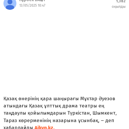
1,382
13/05/2025 10:47
оқылды
Қазақ өнерінің қара шаңырағы Мұхтар Әуезов
атындағы Қазақ ұлттық драма театры ең
таңдаулы қойылымдарын Түркістан, Шымкент,
–
Тараз көрерменінің назарына ұсынбақ,
деп
хабарлайды
Aikyn.kz.