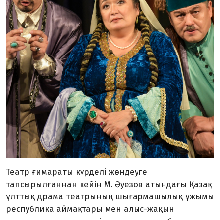
Театр ғимараты күрделі жөндеуге
тапсырылғаннан кейін М. Әуезов атындағы Қазақ
ұлттық драма театрының шығармашылық ұжымы
республика аймақтары мен алыс-жақын