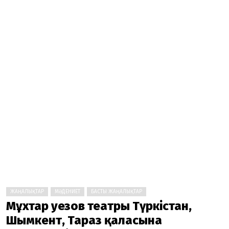
ЖАҢАЛЫҚТАР
МӘДЕНИЕТ
БАСТЫ ЖАҢАЛЫҚТАР
Мұхтар Әуезов театры Түркістан,
Шымкент, Тараз қаласына