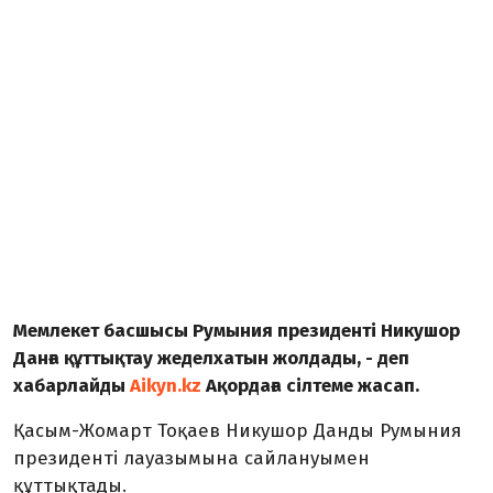
Мемлекет басшысы Румыния президенті Никушор
Данға құттықтау жеделхатын жолдады, - деп
хабарлайды
Aikyn.kz
Ақордаға сілтеме жасап.
Қасым-Жомарт Тоқаев Никушор Данды Румыния
президенті лауазымына сайлануымен
құттықтады.