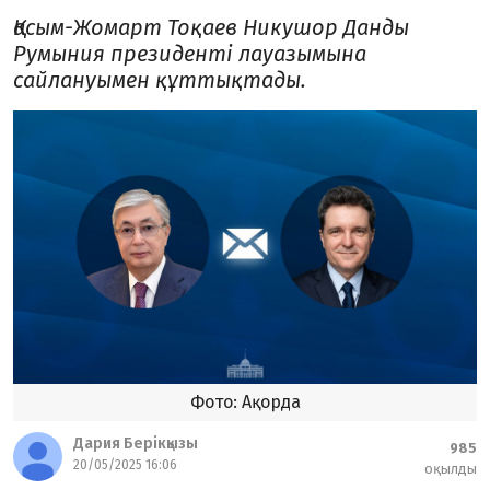
Қасым-Жомарт Тоқаев Никушор Данды
Румыния президенті лауазымына
сайлануымен құттықтады.
Фото: Ақорда
Дария Берікқызы
985
20/05/2025 16:06
оқылды