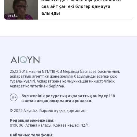
25.12.2018 жылғы №17418-СИ Мерзімді баспасөз басылымын,
ақпараттық агенттікті және желілік басылымды есепке қою
туралы куәлігі, Ақпарат және коммуникация министрлігінің
Ақпарат комитетімен берілген.
Бұл желілік ресурстың ақпараттық өнімдері 18
жастан асқан оқырманға арналған.
© 2025 Aikyn.kz. Барлық құқық қорғалған.
Редакция мекенжайы:
010000, Астана қаласы, Қонаев көшесі, 12/1.
Байланыс телефоны: