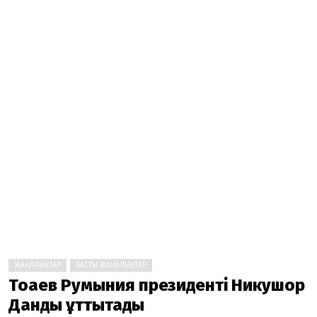
ЖАҢАЛЫҚТАР
БАСТЫ ЖАҢАЛЫҚТАР
Тоқаев Румыния президенті Никушор
Данды құттықтады