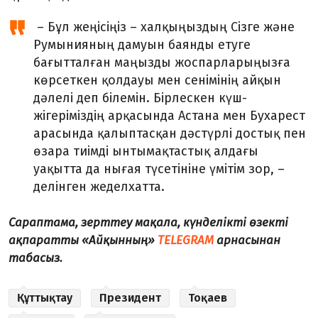
– Бұл жеңісіңіз – халқыңыздың Сізге және
Румынияның дамуын баянды етуге
бағытталған маңызды жоспарларыңызға
көрсеткен қолдауы мен сенімінің айқын
дәлелі деп білемін. Бірлескен күш-
жігеріміздің арқасында Астана мен Бухарест
арасында қалыптасқан дәстүрлі достық пен
өзара тиімді ынтымақтастық алдағы
уақытта да нығая түсетініне үмітім зор, –
делінген жеделхатта.
Сараптама, зерттеу мақала, күнделікті өзекті
ақпаратты «Айқынның»
TELEGRAM
арнасынан
табасыз.
Құттықтау
Президент
Тоқаев