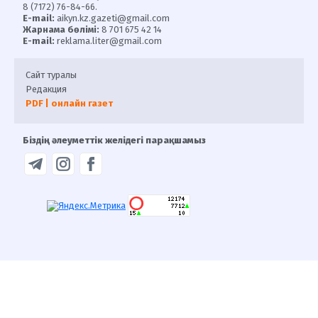
8 (7172) 76-84-66.
E-mail:
aikyn.kz.gazeti@gmail.com
Жарнама бөлімі:
8 701 675 42 14
E-mail:
reklama.liter@gmail.com
Сайт туралы
Редакция
PDF | онлайн газет
Біздің әлеуметтік желідегі парақшамыз