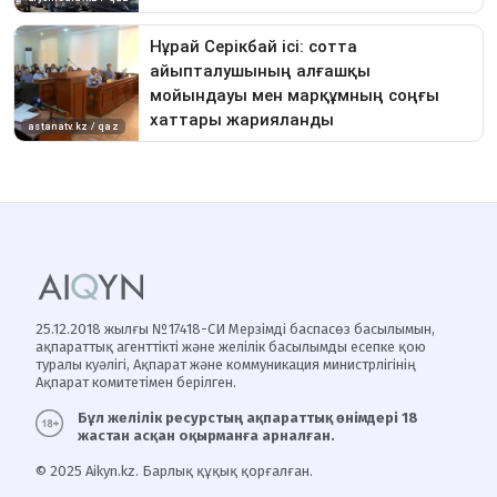
25.12.2018 жылғы №17418-СИ Мерзімді баспасөз басылымын,
ақпараттық агенттікті және желілік басылымды есепке қою
туралы куәлігі, Ақпарат және коммуникация министрлігінің
Ақпарат комитетімен берілген.
Бұл желілік ресурстың ақпараттық өнімдері 18
жастан асқан оқырманға арналған.
© 2025 Aikyn.kz. Барлық құқық қорғалған.