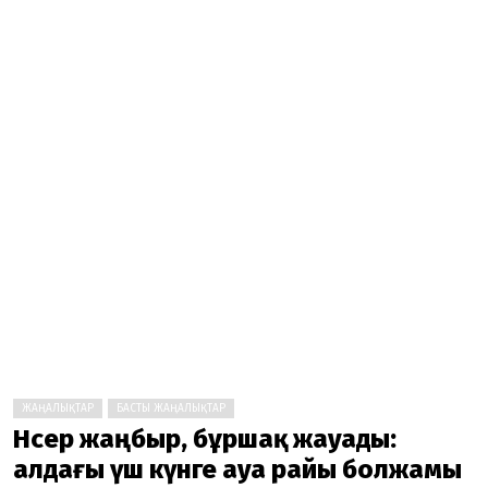
ЖАҢАЛЫҚТАР
БАСТЫ ЖАҢАЛЫҚТАР
Нөсер жаңбыр, бұршақ жауады:
алдағы үш күнге ауа райы болжамы