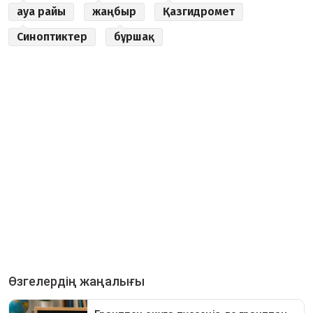
ауа райы
жаңбыр
Қазгидромет
Синоптиктер
бұршақ