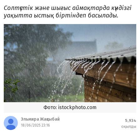
Солтүстік және шығыс аймақтарда күндізгі
уақытта ыстық біртіндеп басылады.
Фото: istockphoto.com
Эльмира Жақсыбай
5,934
18/06/2025 23:16
оқылды