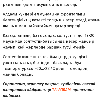
райының қалыптасуына алып келеді.
Алдағы күндері ел аумағына фронтальды
белсенділіктің кезекті толқыны әсер етеді, жауын-
шашын мен найзағаймен қатар жүреді.
Қазақстанның батысында, солтүстігінде, 19-20
маусымда солтүстік-батысында нөсер жаңбыр
жауып, кей жерлерде бұршақ түсуі мүмкін.
Солтүстік және шығыс аймақтарда күндізгі
уақытта ыстық біртіндеп басылады. Ауа
температурасы +20…+28 °C дейін төмендеп,
жайлы болады.
Сараптама, зерттеу мақала, күнделікті өзекті
ақпаратты «Айқынның»
TELEGRAM
арнасынан
табасыз.