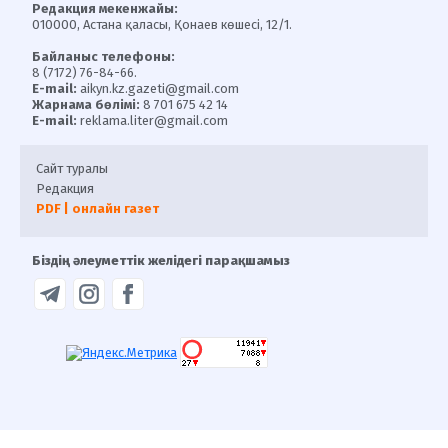
Редакция мекенжайы:
010000, Астана қаласы, Қонаев көшесі, 12/1.
Байланыс телефоны:
8 (7172) 76-84-66.
E-mail:
aikyn.kz.gazeti@gmail.com
Жарнама бөлімі:
8 701 675 42 14
E-mail:
reklama.liter@gmail.com
Сайт туралы
Редакция
PDF | онлайн газет
Біздің әлеуметтік желідегі парақшамыз