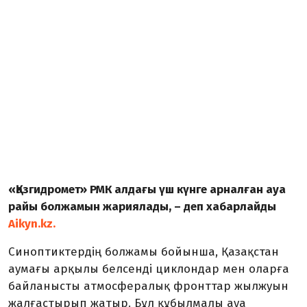
«Қазгидромет» РМК алдағы үш күнге арналған ауа
райы болжамын жариялады, – деп хабарлайды
Aikyn.kz.
Синоптиктердің болжамы бойынша, Қазақстан
аумағы арқылы белсенді циклондар мен оларға
байланысты атмосфералық фронттар жылжуын
жалғастырып жатыр. Бұл құбылмалы ауа