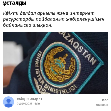
ұсталды
Күдікті делдал арқылы және интернет-
ресурстарды пайдаланып жәбірленушімен
байланысқа шыққан.
«Айқын» ақпарат
827
04/09/2025 16:10
оқылды