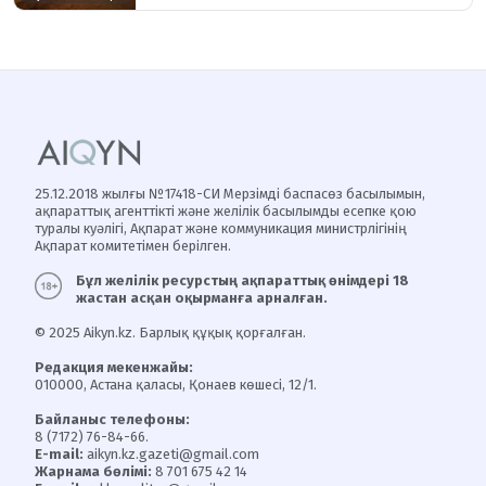
25.12.2018 жылғы №17418-СИ Мерзімді баспасөз басылымын,
ақпараттық агенттікті және желілік басылымды есепке қою
туралы куәлігі, Ақпарат және коммуникация министрлігінің
Ақпарат комитетімен берілген.
Бұл желілік ресурстың ақпараттық өнімдері 18
жастан асқан оқырманға арналған.
© 2025 Aikyn.kz. Барлық құқық қорғалған.
Редакция мекенжайы:
010000, Астана қаласы, Қонаев көшесі, 12/1.
Байланыс телефоны:
8 (7172) 76-84-66.
E-mail:
aikyn.kz.gazeti@gmail.com
Жарнама бөлімі:
8 701 675 42 14