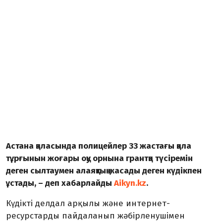
Астана қаласында полицейлер 33 жастағы қала
тұрғынын жоғары оқу орнына грантқа түсіремін
деген сылтаумен алаяқтық жасады деген күдікпен
ұстады, – деп хабарлайды
Aikyn.kz
.
Күдікті делдал арқылы және интернет-
ресурстарды пайдаланып жәбірленушімен