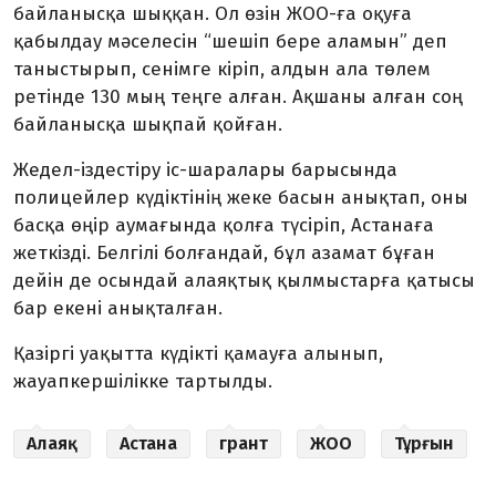
байланысқа шыққан. Ол өзін ЖОО-ға оқуға
қабылдау мәселесін “шешіп бере аламын” деп
таныстырып, сенімге кіріп, алдын ала төлем
ретінде 130 мың теңге алған. Ақшаны алған соң
байланысқа шықпай қойған.
Жедел-іздестіру іс-шаралары барысында
полицейлер күдіктінің жеке басын анықтап, оны
басқа өңір аумағында қолға түсіріп, Астанаға
жеткізді. Белгілі болғандай, бұл азамат бұған
дейін де осындай алаяқтық қылмыстарға қатысы
бар екені анықталған.
Қазіргі уақытта күдікті қамауға алынып,
жауапкершілікке тартылды.
Алаяқ
Астана
грант
ЖОО
Тұрғын