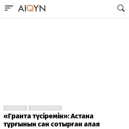
ЖАҢАЛЫҚТАР
БАСТЫ ЖАҢАЛЫҚТАР
«Грантқа түсіремін»: Астана
тұрғынын сан соқтырған алаяқ