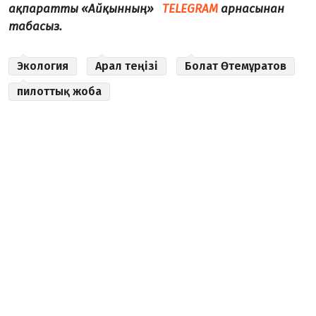
ақпаратты «Айқынның»
TELEGRAM
арнасынан
табасыз.
Экология
Арал теңізі
Болат Өтемұратов
пилоттық жоба