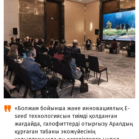
«Болжам бойынша және инновациялық E-
seed технологиясын тиімді қолданған
жағдайда, галофиттерді отырғызу Аралдың
құрғаған табаны экожүйесінің