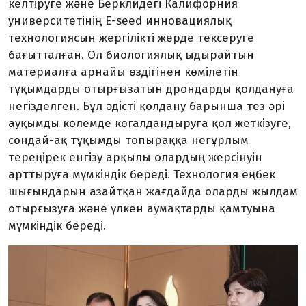
келтіруге және Берклидегі Калифорния
университетінің Е-seed инновациялық
технологиясын жергілікті жерде тексеруге
бағытталған. Ол биологиялық ыдырайтын
материалға арнайы өздігінен көмілетін
тұқымдарды отырғызатын дрондарды қолдануға
негізделген. Бұл әдісті қолдану барынша тез әрі
ауқымды көлемде көгалдандыруға қол жеткізуге,
сондай-ақ тұқымды топыраққа неғұрлым
тереңірек енгізу арқылы олардың жерсінуін
арттыруға мүмкіндік береді. Технология еңбек
шығындарын азайтқан жағдайда оларды жылдам
отырғызуға және үлкен аумақтарды қамтуына
мүмкіндік береді.