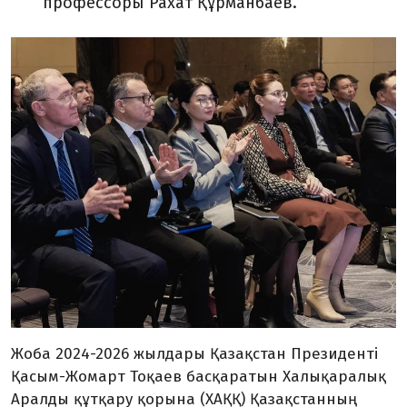
профессоры Рахат Құрманбаев.
Жоба 2024-2026 жылдары Қазақстан Президенті
Қасым-Жомарт Тоқаев басқаратын Халықаралық
Аралды құтқару қорына (ХАҚҚ) Қазақстанның