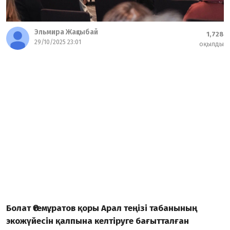
Эльмира Жақсыбай
1,728
29/10/2025 23:01
оқылды
Болат Өтемұратов қоры Арал теңізі табанының
экожүйесін қалпына келтіруге бағытталған