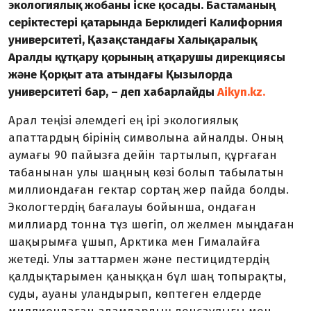
экологиялық жобаны іске қосады. Бастаманың
серіктестері қатарында Берклидегі Калифорния
университеті, Қазақстандағы Халықаралық
Аралды құтқару қорының атқарушы дирекциясы
және Қорқыт ата атындағы Қызылорда
университеті бар, – деп хабарлайды
Aikyn.kz.
Арал теңізі әлемдегі ең ірі экологиялық
апаттардың бірінің символына айналды. Оның
аумағы 90 пайызға дейін тартылып, құрғаған
табанынан улы шаңның көзі болып табылатын
миллиондаған гектар сортаң жер пайда болды.
Экологтердің бағалауы бойынша, ондаған
миллиард тонна тұз шөгіп, ол желмен мыңдаған
шақырымға ұшып, Арктика мен Гималайға
жетеді. Улы заттармен және пестицидтердің
қалдықтарымен қаныққан бұл шаң топырақты,
суды, ауаны уландырып, көптеген елдерде