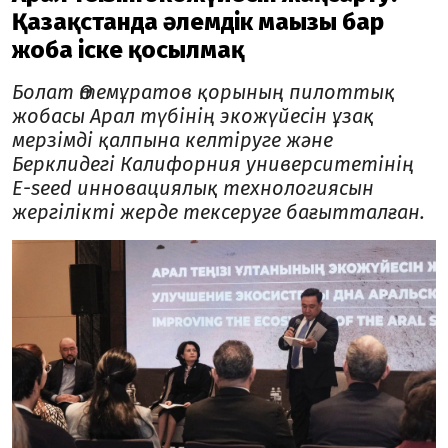
Қазақстанда әлемдік маңызы бар
жоба іске қосылмақ
Болат Өтемұратов қорының пилоттық
жобасы Арал түбінің экожүйесін ұзақ
мерзімді қалпына келтіруге және
Берклидегі Калифорния университетінің
Е-seed инновациялық технологиясын
жергілікті жерде тексеруге бағытталған.