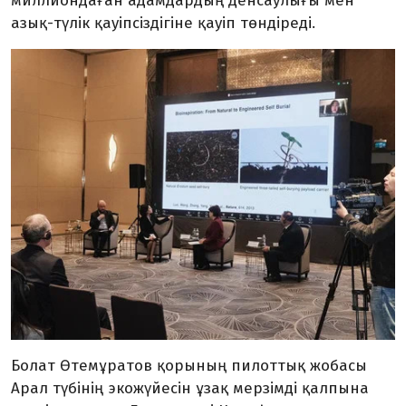
миллиондаған адамдардың денсаулығы мен
азық-түлік қауіпсіздігіне қауіп төндіреді.
Болат Өтемұратов қорының пилоттық жобасы
Арал түбінің экожүйесін ұзақ мерзімді қалпына