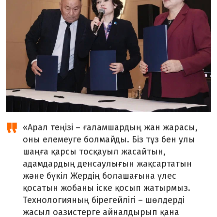
«Арал теңізі – ғаламшардың жан жарасы,
оны елемеуге болмайды. Біз тұз бен улы
шаңға қарсы тосқауыл жасайтын,
адамдардың денсаулығын жақсартатын
және бүкіл Жердің болашағына үлес
қосатын жобаны іске қосып жатырмыз.
Технологияның бірегейлігі – шөлдерді
жасыл оазистерге айналдырып қана