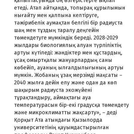
қалыптасуында оң өзгерістерге ықпал
етеді. Атап айтқанда, топырақ құрылымын
нығайту мен қалпына келтіруге,
тәжірибелік аумақтан белгілі бір радиуста
шаң мен тұздың таралу деңгейін
төмендетуге мүмкіндік береді. 2028-2029
жылдары биологиялық алуан түрліліктің
артуы күтіледі: жәндіктер мен құстардың,
ұсақ омыртқалы жануарлардың саны
көбейіп, ауаның ылғалдылығының артуы
мүмкін. Жобаның ұзақ мерзімді мақсаты –
2040 жылға дейін елу және одан да көп
шақырым радиуста экожүйені
тұрақтандыру, аймақтағы ауа
температурасын бір-екі градусқа төмендету
және микроклиматты жақсарту», – деді
Қорқыт Ата атындағы Қызылорда
университетінің қауымдастырылған