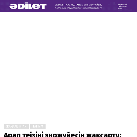
ЖАҢАЛЫҚТАР
ТАНЫМ
Арал теңізінің экожүйесін жақсарту: