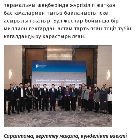
төрағалығы шеңберінде жүргізіліп жатқан
бастамалармен тығыз байланысты іске
асырылып жатыр. Бұл жоспар бойынша бір
миллион гектардан астам тартылған теңіз түбін
көгалдандыру қарастырылған.
Сараптама, зерттеу мақала, күнделікті өзекті