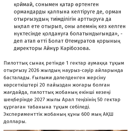
қоймай, сонымен қатар өртенген
ормандарды қалпына келтіруге де, орман
отырғызудың тиімділігін арттыруға да
ықпал ете отырып, оны әлемнің кез келген
нүктесінде қолдануға болатындығында», -
деп атап өтті Болат Өтемұратов қорының
директоры Айнұр Кәрібозова.
Пилоттық сынақ ретінде 1 гектар аумаққа тұқым
отырғызу 2026 жылдың наурыз-сәуір айларында
басталады. Ғылыми дәлелденген жерсіну
көрсеткіштері 20 пайыздан жоғары болған
жағдайда, пилоттық жобаның екінші кезеңі
шеңберінде 2027 жылы Арал теңізінің 50 гектар
құрғаған табанына тұқым себіледі.
Эксперименттік жобаның құны 600 мың АҚШ
доллары.