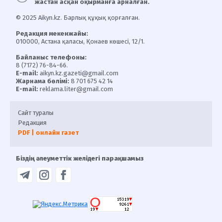
жастан асқан оқырманға арналған.
© 2025 Aikyn.kz. Барлық құқық қорғалған.
Редакция мекенжайы:
010000, Астана қаласы, Қонаев көшесі, 12/1.
Байланыс телефоны:
8 (7172) 76-84-66.
E-mail:
aikyn.kz.gazeti@gmail.com
Жарнама бөлімі:
8 701 675 42 14
E-mail:
reklama.liter@gmail.com
Сайт туралы
Редакция
PDF | онлайн газет
Біздің әлеуметтік желідегі парақшамыз