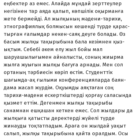
еңбектер аз емес. Алай­да мұндай зерттеулер
негізінен тар аяда қалып, көпшілік оқырманға
жете бермейді. Ал жылқының мәдени-тарихи,
этнографиялық болмысын кешенді түрде қарас­
тырған ғалымдар некен-саяқ деуге болады. Өз
басым жылқы тақырыбына бала кезімнен қыз­
ықтым. Себебі әкем елу жыл бойы мал
шаруашылығымен айна­лысты, соның жиырма
жылға жуығын жылқы бағуға арнады. Мен сол
ортаның тәрбиесін көріп өстім. Студенттік
шағымда-ақ ғылыми конференцияларда баян­
дама жасап жүрдім. Оқуымды аяқтаған соң
тарихи-мәдени ескерткіштерді қорғау саласында
қызмет еттім. Дегенмен жылқы тақы­рыбы
санамнан ешқашан кеткен емес. Сол жылдары да
жылқыға қатысты деректерді жүйелі түрде
жинауды тоқтат­падым. Араға он жылдай уақыт
салып, жылқы тақырыбына қайта оралдым. Осы