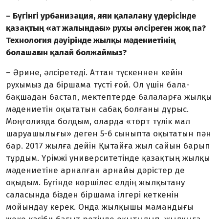
– Бүгінгі урбанизация, яғни қалалану үдерісінде
қазақтың «ат жалындағы» рухы әлсіреген жоқ па?
Технология дәуірінде жылқы мәдениетінің
болашағын қалай болжаймыз?
– Әрине, әлсіретеді. Аттан түскеннен кейін
рухымыз да бір­шама түсті ғой. Ол үшін бала­
бақшадан бастап, мектептерде балаларға жылқы
мәдениетін оқытатын сабақ болғаны дұрыс.
Моңғолияда болдым, оларда «төрт түлік мал
шаруашылығы» деген 5-6 сыныпта оқытатын пән
бар. 2017 жылға дейін Қытайға жыл сайын барып
тұрдым. Үрімжі университетінде қазақтың жылқы
мәдениетіне арналған арнайы дәрістер де
оқыдым. Бүгінде көр­шілес елдің жылқытану
саласында бізден біршама ілгері кеткенін
мойындау керек. Онда жылқышы мамандығы