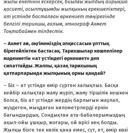
жылы енетінін ескерсек, биылғы жылдың айрықша
қасиеті, асылтұқымды жыл­қы­ның ерекшеліктері,
ат үстінде басталған өркениет төңірегінде
белгілі тарихшы, ғалым, этнограф Ахмет
Тоқтабаймен тілдестік.
– Ахмет аға, әңгімеміздің әл­қис­сасын ұлттық
бірегейліктен бастасақ. Тарихшылар көшпе­лі­лер
мәдениетін «ат үстіндегі өр­кениет» деп
сипаттайды. Жалпы, қазақ тарихының
қатпарларында жылқының орны қандай?
– Біз – ат үстінде өмір сүрген халықпыз. Басқа
кейбір халық­тар жаяу жүріп, жаяу тіршілік кешкен
болса, біз ат үстінде жер­дің барлығын жаулап,
жүздеген, мыңдаған километрлерді еркін
бағындырдық. Сондықтан ата-бабаларымыздың
ақыл-ойы ұшқыр, жоғары, ой өрісі кең болды.
Жылқы бізге тек көлік қана емес, сүт, ет, өмір көзі