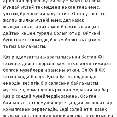
арналған дербес музей ашу – уақыт талабы.
Мұндай музей тек мәдени нысан ғана емес,
ұлттық брендке айналуға тиіс. Оның үстіне, сөз
жалпы жылқы музейі емес, дәл қазақ
жылқысының тарихы мен болмысын айқын­
дайтын кешен туралы болып отыр. Өйткені
бүгінгі жетісті­гіміздің басым бөлігі жылқымен
тығыз байланысты.
Қазір адамзаттың жараты­лысынан бастап ХХІ
ғасырға дейінгі нәрсені қамтитын алып ғимарат
болған музейлердің заманы өткен. Ол XVIII-XIX
ғасырларда болды. Қазір Батыс елдерінде
өнердің, кәсіптің бір саласына байланысты
музейлер, мамандандырылған мұражайлар бар.
Қазір сондай музейлердің заманы. Осыған
байланысты сол музейлерге қандай экспонаттар
қойылғанын зерделедім. Енді солай етіп, қазақ
жылқысына арналған музей ашылса, қазақ­тың ең