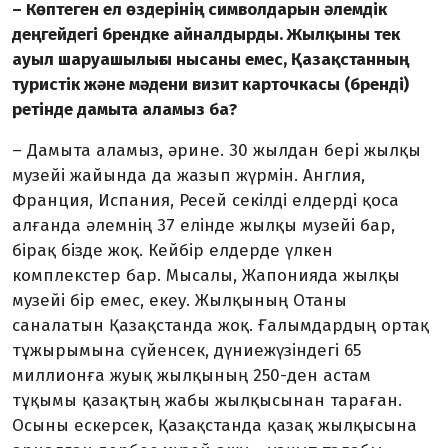
– Көптеген ел өздерінің сим­вол­дарын әлемдік
деңгейдегі брендке айналдырды. Жылқыны тек
ауыл шаруашылығы нысаны емес, Қазақстанның
туристік және мәдени визит карточкасы (бренді)
ретінде дамыта аламыз ба?
– Дамыта аламыз, әрине. 30 жылдан бері жылқы
музейі жай­ында да жазып жүрмін. Англия,
Франция, Испания, Ресей секіл­ді елдерді қоса
алғанда әлемнің 37 елінде жылқы музейі бар,
бірақ бізде жоқ. Кейбір елдерде үлкен
комплекстер бар. Мыса­лы, Жапонияда жылқы
музейі бір емес, екеу. Жылқының Отаны
саналатын Қазақстанда жоқ. Ғалымдардың ортақ
тұжы­рымына сүйенсек, дүние­жүзін­дегі 65
миллионға жуық жылқы­ның 250-ден астам
тұқымы қазақ­тың жабы жылқысынан тараған.
Осыны ескерсек, Қа­зақ­станда қазақ жылқысына