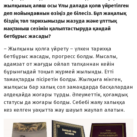
жылқының ал­ғаш осы Ұлы далада қолға үйретіл­ген
деп мойындағанын өзіңіз де біле­сіз. Бұл жаңалық
біздің төл тарихымызды жазуда және ұлттық
мақтаныш сезімін қалыптастыруда қандай
бетбұрыс жасады?
– Жылқыны қолға үйрету – үлкен тарихқа
бетбұрыс жасады, прогресс болды. Мысалы,
адамзат от жағуды ойлап тапқаннан кейін
бұрынғыдай тоңып жүрмей жыл­ынды. Етті
тамақтарды пісіретін болды. Жылқыға мінген,
жылқы­сы бар халық сол замандарда басқалардан
әлдеқайда жоғары тұрды. Әлеуметтік, қоғамдық
статусы да жоғары болды. Себебі жаяу халыққа
кез келген уақытта жау шауып жаулап алатын.