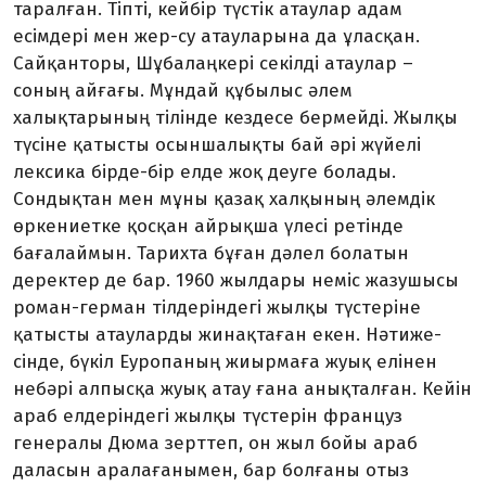
таралған. Тіпті, кейбір түстік атаулар адам
есімдері мен жер-су атауларына да ұласқан.
Сайқан­торы, Шұбалаңкері секілді атау­лар –
соның айғағы. Мұндай құ­бы­лыс әлем
халықтарының тіл­ін­де кездесе бермейді. Жылқы
түсіне қатысты осыншалықты бай әрі жүйелі
лексика бірде-бір елде жоқ деуге болады.
Сондықтан мен мұны қазақ халқының әлемдік
өркениетке қосқан айрықша үлесі ретінде
бағалаймын. Тарихта бұ­ған дәлел болатын
деректер де бар. 1960 жылдары неміс жазу­шысы
роман-герман тілдеріндегі жылқы түстеріне
қатысты атау­лар­ды жинақтаған екен. Нәтиже­
сінде, бүкіл Еуропаның жиырмаға жуық елінен
небәрі алпысқа жуық атау ғана анықталған. Кейін
араб елдеріндегі жылқы түстерін фран­цуз
генералы Дюма зерттеп, он жыл бойы араб
даласын арала­ғаны­мен, бар болғаны отыз