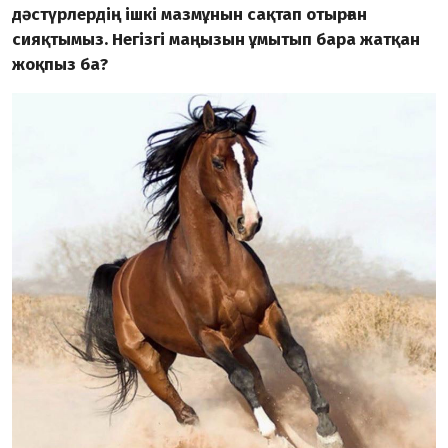
дәстүр­лердің ішкі мазмұнын сақтап отыр­ған
сияқтымыз. Негізгі маңызын ұмытып бара жатқан
жоқпыз ба?