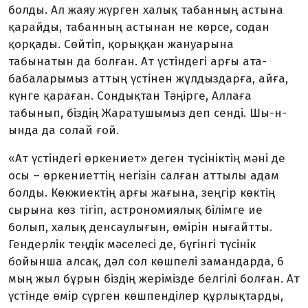
бол­ды. Ал жаяу жүрген халық табан­ның астына
қарайды, табанның астынан не көрсе, содан
қорқа­ды. Сөйтіп, қорыққан жануары­на
табынатын да болған. Ат үс­тіндегі арғы ата-
бабаларымыз аттың үстінен жұлдыздарға, айға,
күнге қараған. Сондықтан Тәңірге, Аллаға
табынып, біздің Жаратушымыз деп сенді. Шы-н­
ында да солай ғой.
«Ат үстіндегі өркениет» деген түсініктің мәні де
осы – өрке­ниеттің негізін салған аттылы адам
болды. Көкжиектің арғы жағына, зеңгір көктің
сырына көз тігіп, астрономиялық білімге ие
болып, халық денсаулығын, өмірін нығайтты.
Гендерлік тең­дік мәселесі де, бүгінгі түсінік
бойынша алсақ, дәл сол көшпелі замандарда, 6
мың жыл бұрын біздің жерімізде белгілі болған. Ат
үстінде өмір сүрген көшпен­ді­лер құрлықтарды,