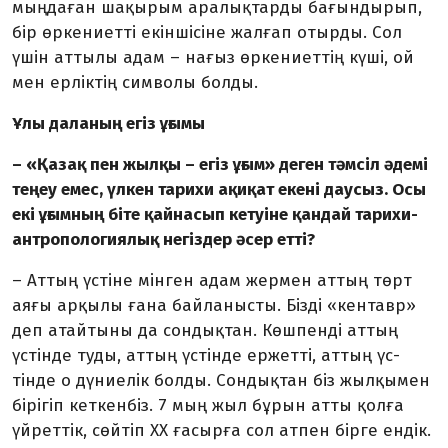
мыңдаған шақырым аралықтарды бағын­дырып,
бір өркениетті екінші­сіне жалғап отырды. Сол
үшін аттылы адам – нағыз өркениеттің күші, ой
мен ерліктің символы болды.
Ұлы даланың егіз ұғымы
– «Қазақ пен жылқы – егіз ұғым» деген тәмсіл әдемі
теңеу емес, үлкен тарихи ақиқат екені даусыз. Осы
екі ұғымның біте қай­насып кетуіне қандай тарихи-
антро­пологиялық негіздер әсер етті?
– Аттың үстіне мінген адам жермен аттың төрт
аяғы арқылы ғана байланысты. Бізді «кентавр»
деп атайтыны да сондықтан. Көш­пенді аттың
үстінде туды, ат­тың үстінде ержетті, аттың үс­
тінде о дүниелік болды. Сондық­тан біз жылқымен
бірігіп кет­кенбіз. 7 мың жыл бұрын атты қолға
үйреттік, сөйт­іп ХХ ғасырға сол атпен бірге ендік.