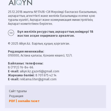
25.12.2018 жылғы №17418-СИ Мерзімді баспасөз басылымын,
ақпараттық агенттікті және желілік басылымды есепке қою
туралы куәлігі, Ақпарат және коммуникация министрлігінің
Ақпарат комитетімен берілген.
Бұл желілік ресурстың ақпараттық өнімдері 18
жастан асқан оқырманға арналған.
© 2025 Aikyn.kz. Барлық құқық қорғалған.
Редакция мекенжайы:
010000, Астана қаласы, Қонаев көшесі, 12/1.
Байланыс телефоны:
8 (7172) 76-84-66.
E-mail:
aikyn.kz.gazeti@gmail.com
Жарнама бөлімі:
8 701 675 42 14
E-mail:
reklama.liter@gmail.com
Сайт туралы
Редакция
PDF | онлайн газет