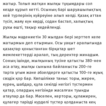
жатыр. Толып жатқан жыл­қы тұқымдары сол
кезде құрып кетті. Осының бәрі шаруашы­лықтың
кей түрлерінің күйреуіне алып келді. Қазақ аттан
түсіп, жаяу күн көрді, содан бастап, халықтың
рухы өшті, тақыр кедейленді.
Жылқы мәдениетін 30 жылдан бері зерттеп келе
жатырмын деп отырмын. Осы уақыт аралығында
қазақтар қоныстанған бірқатар шет
мемлекеттерді аралап, тың деректер жинадым.
Соның ішін­де, жылқының түсіне қатысты 380-нен
аса атау, жылқы сынына байланысты 200-ге
тарта ұғым және әбзелдерге қатысты 100-ге жуық
сөздік қор бар. Көпшілікке таныс торы, жирен,
күрең, шаб­дар, құла секілді негізгі түстермен
қатар, олардың негізінде жасалған туынды
атаулар да бар. Мәселен, керторы, құлажирен,
құлагер тәрізді күрделі түстер қолданыста кең