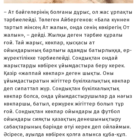
– Ат бәйгелерінің болғаны дұрыс, ол жас ұрпақты
тәрбие­лейді. Төлеген Айбергенов: «Бала күн­нен
тартып мінсең Ат жалын, онда сенің көкірегің От
жалын», – дейді. Жылқы деген тәрбие құра­лы
ғой. Тай жарыс, көкпар, қысқасы ат
ойындарының бар­лығы адамды батырлыққа, ер­
жүректілікке тәрбиелейді. Сон­дықтан ондай
жарыстарды кө­бірек ұйымдастыра беру керек.
Қазір «жаппай көкпар» деген шықты. Оны
ұйымдастыратын жігіттер бүкілхалықтық көкпар
деп сипаттап жүр. Сондықтан бү­кіл­халықтық
көкпар болса, онда ұйым­дастырушылар да нағыз
көк­паршы, батыл, ержүрек жігіттер болып тұр
ғой. Сондықтан көкпар ойындары да футбол
ойындары сияқты қазақтың денешынықтыру
сабақтарының бәрінде өтуі керек деп ойлаймын.
Әсіресе, ауылда көбірек қолға алынса құба-құп.