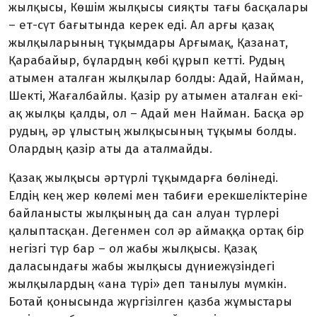
жылқысы, Көшім жыл­қысы сияқты тағы басқалары
– ет-сүт бағытында керек еді. Ал арғы қазақ
жылқыларының тұ­қым­­дары Арғымақ, Қазанат,
Қарабайыр, бұлардың көбі құрып кетті. Рудың
атымен аталған жыл­қы­лар болды: Адай, Найман,
Шекті, Жағалбайлы. Қазір ру атымен аталған екі-
ақ жылқы қалды, ол – Адай мен Найман. Басқа әр
рудың, әр ұлыстың жылқысының тұқымы болды.
Олардың қазір аты да аталмайды.
Қазақ жылқысы әртүрлі тұқым­дарға бөлінеді.
Елдің кең жер көлемі мен табиғи ерекше­ліктеріне
байланысты жылқының да сан алуан түрлері
қалыптасқан. Дегенмен сол әр аймаққа ортақ бір
негізгі түр бар – ол жабы жыл­қысы. Қазақ
даласындағы жабы жылқысы дүниежүзіндегі
жылқы­лардың «ана түрі» деп танылуы мүмкін.
Ботай қонысында жүргіз­ілген қазба жұмыстары