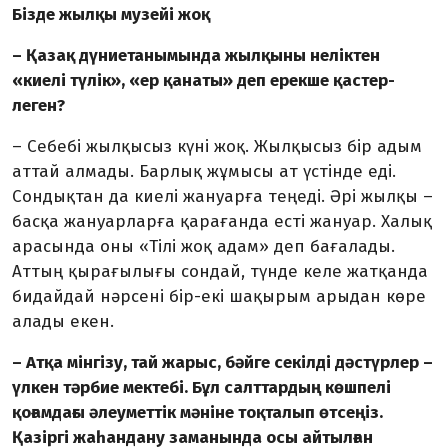
Бізде жылқы музейі жоқ
– Қазақ дүниетанымында жыл­қыны неліктен
«киелі түлік», «ер қанаты» деп ерекше қастер­
леген?
– Себебі жылқысыз күні жоқ. Жылқысыз бір адым
аттай алма­ды. Барлық жұмысы ат үстінде еді.
Сондықтан да киелі жануарға теңеді. Әрі жылқы –
басқа жан­уар­ларға қарағанда есті жануар. Халық
арасында оны «Тілі жоқ адам» деп бағалады.
Аттың қыра­ғылығы сондай, түнде келе жат­қан­да
бидайдай нәрсені бір-екі шақырым арыдан көре
алады екен.
– Атқа мінгізу, тай жарыс, бәй­ге секілді дәстүрлер –
үлкен тәрбие мектебі. Бұл салттардың көшпелі
қоғамдағы әлеуметтік мәніне тоқ­талып өтсеңіз.
Қазіргі жаһандану заманында осы айтылған