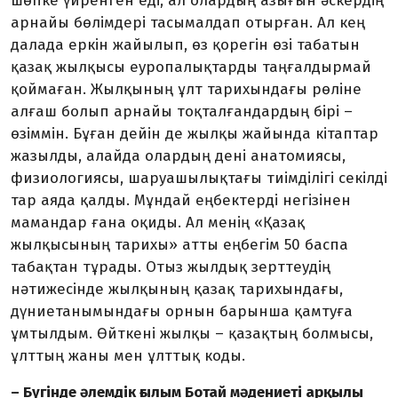
шөпке үйренген еді, ал олардың азығын әскердің
ар­найы бөлімдері тасымалдап отырған. Ал кең
далада еркін жайылып, өз қорегін өзі табатын
қазақ жылқысы еуропалықтарды таңғалдырмай
қоймаған. Жылқы­ның ұлт тарихындағы рөліне
ал­ғаш болып арнайы тоқталған­дардың бірі –
өзіммін. Бұған дейін де жылқы жайында кітаптар
жаз­ыл­ды, алайда олардың дені анато­миясы,
физиологиясы, шаруа­шылықтағы тиімділігі секілді
тар аяда қалды. Мұндай еңбектерді негізінен
мамандар ғана оқиды. Ал менің «Қазақ
жылқысының тарихы» атты еңбегім 50 баспа
табақтан тұрады. Отыз жылдық зерттеудің
нәтижесінде жылқы­ның қазақ тарихындағы,
дүние­танымындағы орнын барынша қамтуға
ұмтылдым. Өйткені жыл­қы – қазақтың болмысы,
ұлттың жаны мен ұлттық коды.
– Бүгінде әлемдік ғылым Ботай мәдениеті арқылы