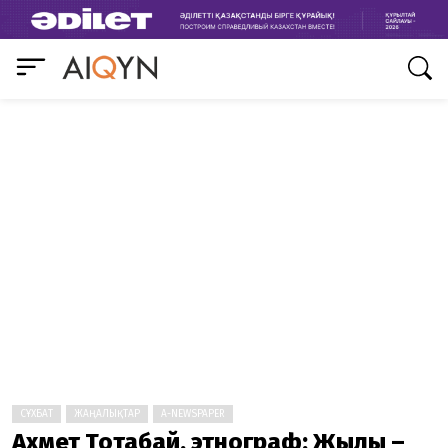
СҰХБАТ
ЖАҢАЛЫҚТАР
A-NEWSPAPER
Ахмет Тоқтабай, этнограф: Жылқы –