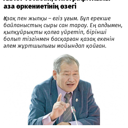
қазақ өркениетінің өзегі
Қазақ пен жылқы – егіз ұғым. Бұл ерекше
байланыстың сыры сан тарау. Ең алдымен,
қылқұйрықты қолға үйретіп, бірінші
болып тізгінмен басқарған қазақ екенін
әлем жұртшылығы мойындап қойған.