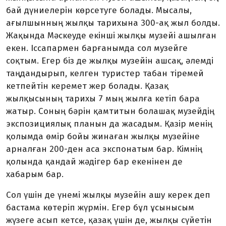
бай дүниелерін көрсетуге болады. Мысалы,
ағылшынның жылқы тарихына 300-ақ жыл бол­ды.
Жақында Мәскеуде екін­ші жылқы музейі ашылған
екен. Іссапармен барғанымда сол музейге
соқтым. Егер біз де жыл­қы музейін ашсақ, әлемді
таң­дан­дырып, келген туристер табан тіремей
кетпейтін керемет жер болады. Қазақ
жылқысының тарихы 7 мың жылға кетіп бара
жатыр. Соның бәрін қамтитын болашақ музейдің
экспози­циялық планын да жасадым. Қазір менің
қолымда өмір бойы жинаған жылқы музейіне
арналған 200-ден аса экспона­тым бар. Кімнің
қолында қандай жәдігер бар екенінен де
хабарым бар.
Сол үшін де үнемі жылқы музейін ашу керек деп
бастама көтеріп жүрмін. Егер бұл ұсыны­с­ым
жүзеге асып кетсе, қазақ үшін де, жылқы сүйетін