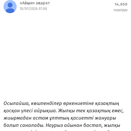
«Айқын» ақпарат
14,650
10/01/2026 07:00
оқылды
Осылай­ша, көшпенділер өркениетіне қазақтың
қосқан үлесі айрықша. Жылқы тек қазақтың емес,
жиырмадан астам ұлттың қасиетті жануары
болып саналады. Нау­рыз айынан бастап, жылқы