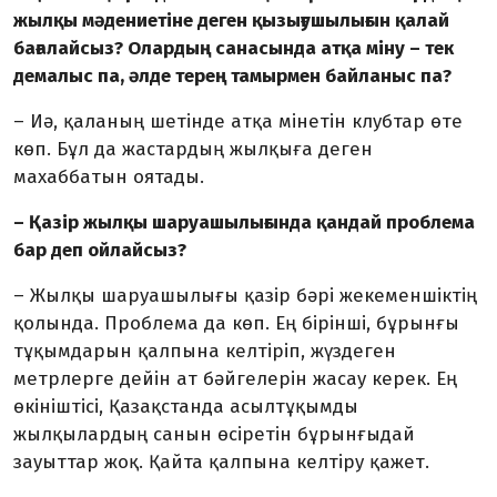
жылқы мәден­иетіне деген қызығушылығын қалай
бағалайсыз? Олардың санасында атқа міну – тек
демалыс па, әлде терең тамырмен байланыс па?
– Иә, қаланың шетінде атқа міне­тін клубтар өте
көп. Бұл да жастардың жылқыға деген
махаббатын оятады.
– Қазір жылқы шаруашылы­ғында қандай проблема
бар деп ойлайсыз?
– Жылқы шаруашылығы қазір бәрі жекеменшіктің
қолында. Проблема да көп. Ең бірінші, бұрынғы
тұқымдарын қалпына келтіріп, жүздеген
метрлерге дейін ат бәйгелерін жасау керек. Ең
өкініштісі, Қазақстанда асыл­тұқымды
жылқылардың санын өсіретін бұрынғыдай
зауыттар жоқ. Қайта қалпына келтіру қажет.