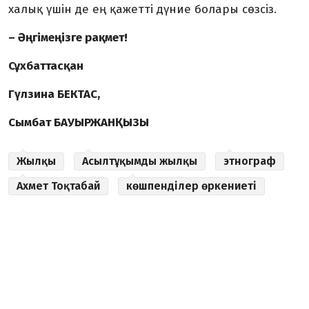
халық үшін де ең қажетті дүние болары сөзсіз.
– Әңгімеңізге рақмет!
Сұхбаттасқан
Гүлзина БЕКТАС,
Сымбат БАУЫРЖАНҚЫЗЫ
Жылқы
Асылтұқымды жылқы
этнограф
Ахмет Тоқтабай
көшпенділер өркениеті