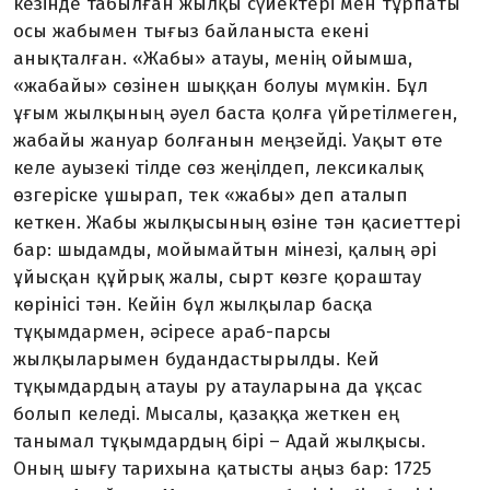
кезінде табылған жылқы сүйектері мен тұрпаты
осы жабымен тығыз байла­ныста екені
анықталған. «Жабы» атауы, менің ойымша,
«жабайы» сөзінен шыққан болуы мүмкін. Бұл
ұғым жылқының әуел баста қолға үйретілмеген,
жабайы жануар болғанын меңзейді. Уақыт өте
келе ауызекі тілде сөз жеңіл­деп, лексикалық
өзгеріске ұшыр­ап, тек «жабы» деп аталып
кеткен. Жабы жылқысының өзіне тән қасиеттері
бар: шыдамды, мойы­майтын мінезі, қалың әрі
ұйысқан құйрық жалы, сырт көзге қораш­тау
көрінісі тән. Кейін бұл жылқы­лар басқа
тұқымдармен, әсіресе араб-парсы
жылқыларымен будан­дастырылды. Кей
тұқымдар­дың атауы ру атауларына да ұқсас
болып келеді. Мысалы, қазаққа жеткен ең
танымал тұқымдардың бірі – Адай жылқысы.
Оның шығу тарихына қатысты аңыз бар: 1725