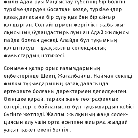
жылы Адай руы Маңғыстау түбегінің бір бөлігін
түркімен­дерден босатқан кезде, түркімен­дер
қазақ даласына бір сұлу қыз бен бір айғыр
қалдырған. Сол айғырмен жергілікті жабы жы­
лқы­­сының будандастырылуынан Адай жылқысы
пайда болған деседі. Алайда бұл тұқымның
қалыптасуы – ұзақ жылғы селек­циялық
жұмыстардың нәтижесі.
Сонымен қатар орыс ғалым­дарының
еңбектерінде Шекті, Жағалбайлы, Найман секілді
жылқы тұқымдарының қазақ дала­сында
ертеректе болғаны де­рек­термен дәлелденген.
Өкінішке қарай, тарихи және географиялық
өзгерістерге байланысты бұл тұ­қым­дардың көбісі
бүгінге жетпеді. Жалпы, жылқының жаңа селек­
циясын алу үшін орта есеппен жиырма жылдай
уақыт қажет екені белгілі.