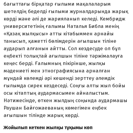
бағыттағы бірқатар ғылыми мақалаларым
шетелдің беделді ғылыми журналдарында жарық
көрді және әлі де жария­ланып келеді. Кембридж
универ­ситетінің ғалымы Наталья Библа менің
«Қазақ жылқысы» атты кітабыммен арнайы
таны­сып, қажетті бөлімдерін ағылшын тіліне
аударып алғанын айтты. Сол кездесуде ол бұл
еңбекті тол­ықтай ағылшын тіліне тәржіма­лауға
кеңес берді. Ғалымның пікірінше, жылқы
мәдениеті мен этнографиясына арналған
мұндай көлемді әрі кешенді зерттеу әлемдік
ғылымда сирек кездеседі. Соңғы алты жыл бойы
осы кітап­тың аудармасымен айналыстым.
Нәтижесінде, өткен жылдың соңында аудармашы
Раушан Байғожаеваның көмегімен еңбек
ағылшын тілінде жарық көрді.
Жойылып кеткен жылқы тұқымы көп