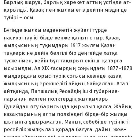
Барлық шаруа, бар­лық харекет аттың үстінде ат­
қарылды. Қазақ пен жылқы егіз дейтініміздің де
түбірі – осы.
Бүгінде жылқы мәдениетін жүйелі түрде
насихаттау ісі бізде кенже қалып отыр. Қазақ
жылқы­сының тұқымдары 1917 жылғы Қазан
төңкерісіне дейін белгілі бір деңгейде хатқа
түскенімен, кейін бұл тақырып екінші қатарға
ысырылды. Ал XIX ғасырдың соң­ындағы 1877–1878
жылдардағы орыс-түрік соғысы кезінде қазақ
жылқысының ерекшелігі айқын байқалған. Атап
айтқанда, Пат­ша­лық Ресейдің ішкі губер­ния­
ларынан келген полктердің жыл­қылары
Дунайдан өту барысында қырылып қалса, Жайық
казак­тарының алты полкіндегі бірде-бір жылқы
шығынға ұшырамаған. Мұның себебі де түсінікті:
ресей­лік жылқылар қорада бағуға, дайын жем-