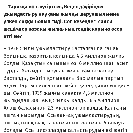
– Тарихқа көз жүгіртсек, Кеңес дәуіріндегі
ұжымдастыру науқаны жылқы шаруашылығына
үлкен соққы болып тиді. Сол кезеңдегі саяси
шешімдер қазақы жылқының гендік қорына әсер
етті ме?
– 1928 жылы ұжымдастыру басталғанда санақ
бойынша қазақ­тың қолында 4,5 миллион жылқы
болды. Қазақтың санының өзі 6 миллионнан асып
тұрды. Ұжымдастырудан кейін кәмпес­келеу
басталды, сөйтіп қолындағы бар малын тартып
алды. Тартып алғаннан кейін қазақ қиналып қал­
ды. Сөйтіп, 1939 жылғы санақ­та 4,5 миллион
жылқыдан 300 мың жылқы қалды. 6,5 миллион
Алаш баласынан 2,3 миллион-ақ қалды. Қалғаны
аштан қырылды. Осыдан-ақ ұжымдастырудың,
аштықтың қазақты неге алып келгенін байқауға
болады. Осы цифрларды салыстырудың өзі жетіп