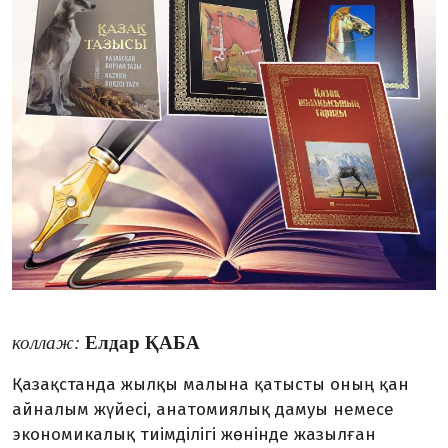
коллаж:
Елдар ҚАБА
Қазақстанда жылқы малына қатысты оның қан
айналым жүйе­сі, анатомиялық дамуы немесе
экономикалық тиімділігі жөнінде жазылған