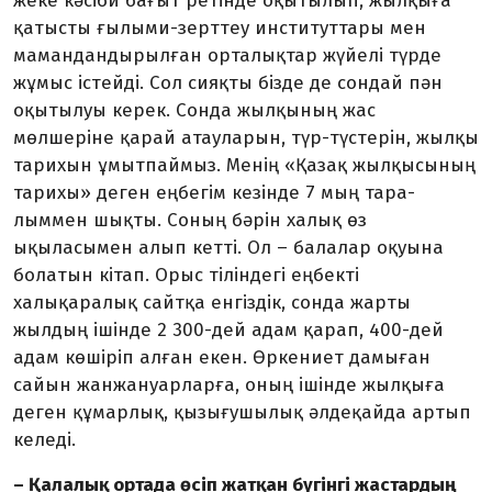
жеке кәсіби бағыт ретінде оқытылып, жылқыға
қа­тысты ғылыми-зерттеу институт­тары мен
мамандандырылған орталықтар жүйелі түрде
жұмыс істейді. Сол сияқты бізде де сон­дай пән
оқытылуы керек. Сонда жылқының жас
мөлшеріне қарай атауларын, түр-түстерін, жылқы
тарих­ын ұмытпаймыз. Менің «Қазақ жылқысының
тарихы» деген еңбегім кезінде 7 мың тара­
лыммен шықты. Соның бәрін халық өз
ықыласымен алып кетті. Ол – балалар оқуына
болатын кітап. Орыс тіліндегі еңбекті
халықаралық сайтқа енгіздік, сонда жарты
жылдың ішінде 2 300-дей адам қарап, 400-дей
адам көшіріп алған екен. Өркен­иет дамыған
сайын жанжануар­ларға, оның ішінде жылқыға
деген құмар­лық, қызығушылық әлде­қай­да артып
келеді.
– Қалалық ортада өсіп жатқан бүгінгі жастардың