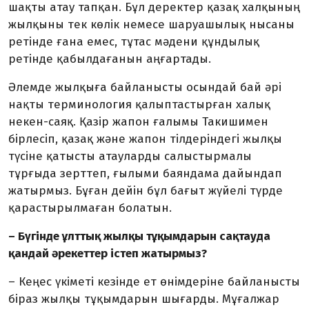
шақты атау тапқан. Бұл деректер қазақ халқының
жылқыны тек көлік немесе шаруашылық нысаны
ретінде ғана емес, тұтас мәдени құндылық
ретінде қабылдағанын аңғартады.
Әлемде жылқыға байланысты осындай бай әрі
нақты термино­логия қалыптастырған халық
некен-саяқ. Қазір жапон ғалымы Такишимен
бірлесіп, қазақ және жапон тілдеріндегі жылқы
түсіне қатысты атауларды салыстырмалы
тұрғыда зерттеп, ғылыми баян­дама дайындап
жатырмыз. Бұған дейін бұл бағыт жүйелі түрде
қарастырылмаған болатын.
– Бүгінде ұлттық жылқы тұ­қым­дарын сақтауда
қандай әре­кеттер істеп жатырмыз?
– Кеңес үкіметі кезінде ет өнімдеріне байланысты
біраз жылқы тұқымдарын шығарды. Мұғалжар