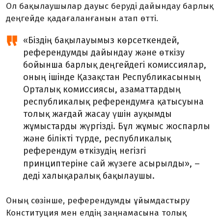
Ол бақылаушылар дауыс беруді дайындау барлық
деңгейде қадағаланғанын атап өтті.
«Біздің бақылауымыз көрсеткендей,
референдумды дайындау және өткізу
бойынша барлық деңгейдегі комиссиялар,
оның ішінде Қазақстан Республикасының
Орталық комиссиясы, азаматтардың
республикалық референдумға қатысуына
толық жағдай жасау үшін ауқымды
жұмыстарды жүргізді. Бұл жұмыс жоспарлы
және білікті түрде, республикалық
референдум өткізудің негізгі
–
принциптеріне сай жүзеге асырылды»,
деді халықаралық бақылаушы.
Оның сөзінше, референдумды ұйымдастыру
Конституция мен елдің заңнамасына толық