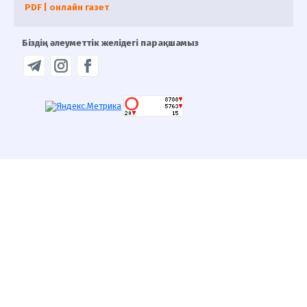
PDF | онлайн газет
Біздің әлеуметтік желідегі парақшамыз