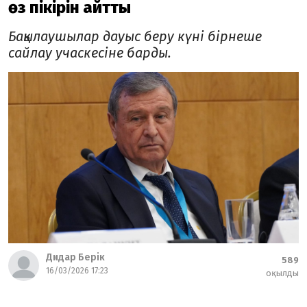
өз пікірін айтты
Бақылаушылар дауыс беру күні бірнеше
сайлау учаскесіне барды.
Дидар Берік
589
16/03/2026 17:23
оқылды