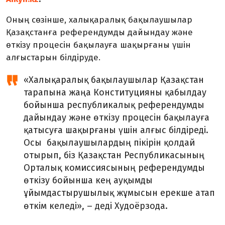
Оның сөзінше, халықаралық бақылаушылар
Қазақстанға референдумды дайындау және
өткізу процесін бақылауға шақырғаны үшін
алғыстарын білдіруде.
«Халықаралық бақылаушылар Қазақстан
тарапына жаңа Конституцияны қабылдау
бойынша республикалық референдумды
дайындау және өткізу процесін бақылауға
қатысуға шақырғаны үшін алғыс білдіреді.
Осы бақылаушылардың пікірін қолдай
отырып, біз Қазақстан Республикасының
Орталық комиссиясының референдумды
өткізу бойынша кең ауқымды
ұйымдастырушылық жұмысын ерекше атап
–
өткім келеді»,
деді Худоёрзода.