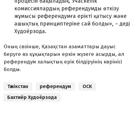
процесін бақыладық. Учаскелік
комиссиялардың референдумды өткізу
жұмысы референдумға ерікті қатысу және
ашықтық принциптеріне сай болды», – деді
Худоёрзода.
Оның сөзінше, Қазақстан азаматтары дауыс
беруге өз құқықтарын еркін жүзеге асырды, ал
референдум халықтың ерік білдіруінің көрінісі
болды.
Тәжікстан
референдум
ОСК
Бахтиёр Худоёрзода