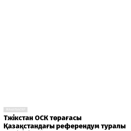
ЖАҢАЛЫҚТАР
Тәжікстан ОСК төрағасы
Қазақстандағы референдум туралы