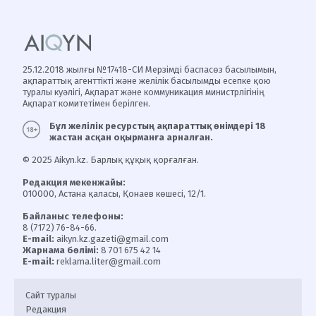
25.12.2018 жылғы №17418-СИ Мерзімді баспасөз басылымын,
ақпараттық агенттікті және желілік басылымды есепке қою
туралы куәлігі, Ақпарат және коммуникация министрлігінің
Ақпарат комитетімен берілген.
Бұл желілік ресурстың ақпараттық өнімдері 18
жастан асқан оқырманға арналған.
© 2025 Aikyn.kz. Барлық құқық қорғалған.
Редакция мекенжайы:
010000, Астана қаласы, Қонаев көшесі, 12/1.
Байланыс телефоны:
8 (7172) 76-84-66.
E-mail:
aikyn.kz.gazeti@gmail.com
Жарнама бөлімі:
8 701 675 42 14
E-mail:
reklama.liter@gmail.com
Сайт туралы
Редакция