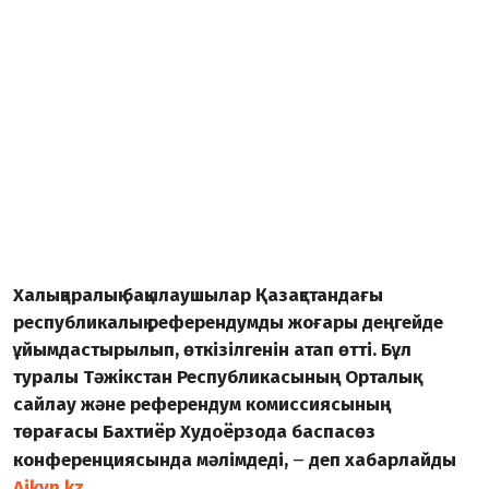
Халықаралық бақылаушылар Қазақстандағы
республикалық референдумды жоғары деңгейде
ұйымдастырылып, өткізілгенін атап өтті. Бұл
туралы Тәжікстан Республикасының Орталық
сайлау және референдум комиссиясының
төрағасы Бахтиёр Худоёрзода баспасөз
–
конференциясында мәлімдеді,
деп хабарлайды
Aikyn.kz
.