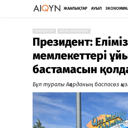
ЖАҢАЛЫҚТАР
АУЫЛ
ЭКОНОМИК
ЖАҢАЛЫҚТАР
БАСТЫ ЖАҢАЛЫҚТАР
Президент: Еліміз
мемлекеттері ұй
бастамасын қолд
Бұл туралы Ақорданың баспасөз қыз