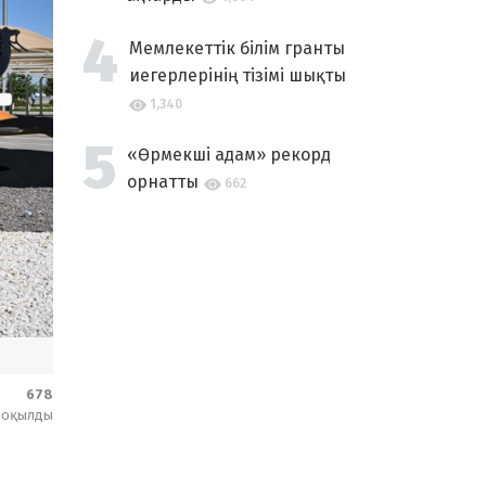
Мемлекеттік білім гранты
иегерлерінің тізімі шықты
1,340
«Өрмекші адам» рекорд
орнатты
662
678
оқылды