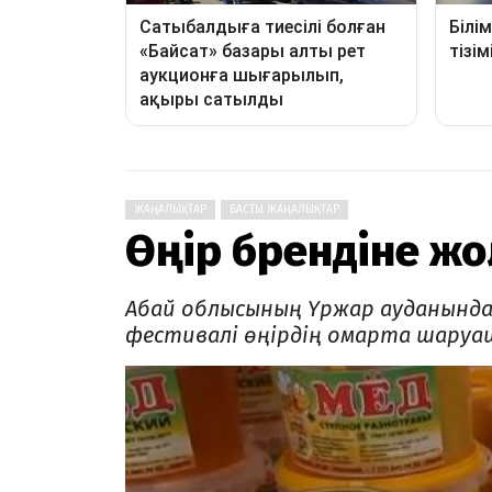
ЖАҢАЛЫҚТАР
БАСТЫ ЖАҢАЛЫҚТАР
Өңір брендіне ж
Абай облысының Үржар ауданында 
фестивалі өңірдің омарта шаруаш