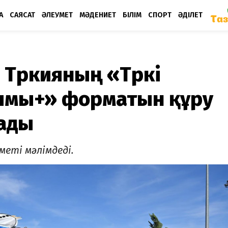
А
САЯСАТ
ӘЛЕУМЕТ
МӘДЕНИЕТ
БІЛІМ
СПОРТ
ӘДІЛЕТ
 Түркияның «Түркі
ымы+» форматын құру
ады
меті мәлімдеді.