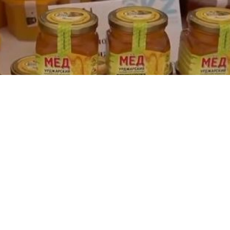
н табиғи өсімдіктерге бай, экологиялық таза ай