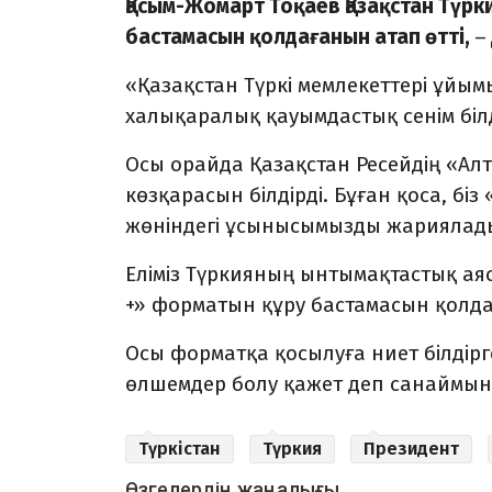
Қасым-Жомарт Тоқаев Қазақстан Түр
бастамасын қолдағанын атап өтті,
–
«Қазақстан Түркі мемлекеттері ұйым
халықаралық қауымдастық сенім білд
Осы орайда Қазақстан Ресейдің «Алта
көзқарасын білдірді. Бұған қоса, бі
жөніндегі ұсынысымызды жариялад
Еліміз Түркияның ынтымақтастық ая
+» форматын құру бастамасын қолд
Осы форматқа қосылуға ниет білдір
өлшемдер болу қажет деп санаймы
Түркістан
Түркия
Президент