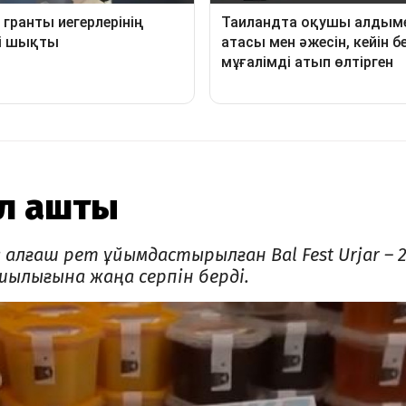
ол ашты
алғаш рет ұйымдастырылған Bal Fest Urjar – 
ылығына жаңа серпін берді.