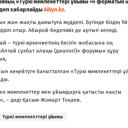
кияның «Түркі мемлекеттері ұйымы +» форматын 
деп хабарлайды
Aikyn.kz
.
ын жан-жақты дамытуға мүдделі. Бүгінде біздің Ұ
іріп отыр. Абырой-беделіміз де артып келеді.
й – түркі өркениетінің бесігі» жобасына оң
з «Алтай сұхбат алаңы (диалогі)» форумын құру
ық.
сын кеңейтуге бағытталған «Түркі мемлекеттері 
ады.
ген мемлекеттер мен ұйымдарға қатысты нақты
н»,
–
деді Қасым-Жомарт Тоқаев.
Түркі мемлекеттері ұйымы