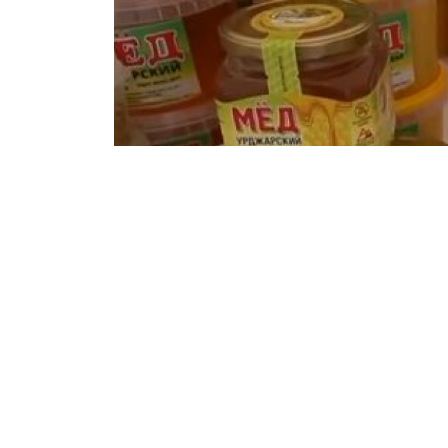
«Айқын» ақпарат
08/08/2026 03:40
Тарбағатай тауының баурайы ежелде