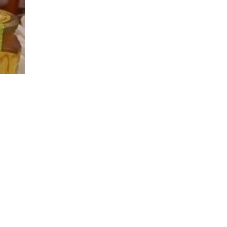
18
оқылды
мақ