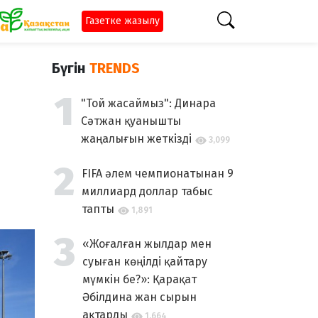
Газетке жазылу
Бүгін
TRENDS
"Той жасаймыз": Динара
Сәтжан қуанышты
жаңалығын жеткізді
3,099
FIFA әлем чемпионатынан 9
миллиард доллар табыс
тапты
1,891
«Жоғалған жылдар мен
суыған көңілді қайтару
мүмкін бе?»: Қарақат
Әбілдина жан сырын
ақтарды
1,664