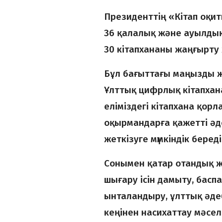
Президенттің «Кітап оқи
36 қалалық және ауылдық
30 кітапхананы жаңғырту
Бұл бағыттағы маңызды ж
Ұлттық цифрлық кітапхан
еліміздегі кітапхана қорла
оқырмандарға қажетті әде
жеткізуге мүмкіндік береді
Сонымен қатар отандық ж
шығару ісін дамыту, бас
ынталандыру, ұлттық әде
кеңінен насихаттау мәсел