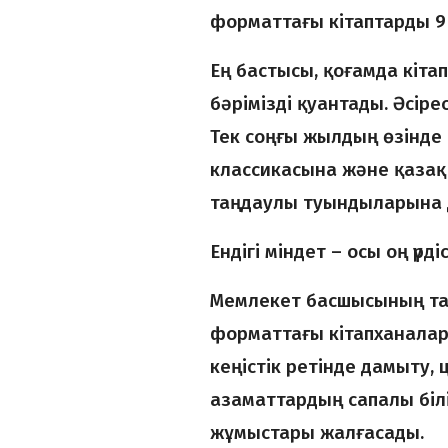
форматтағы кітаптарды 9
Ең бастысы, қоғамда кіт
бәрімізді қуантады. Әсіре
Тек соңғы жылдың өзінде 
классикасына және қазақ 
таңдаулы туындыларына де
Ендігі міндет – осы оң үрд
Мемлекет басшысының та
форматтағы кітапханалар
кеңістік ретінде дамыту,
азаматтардың сапалы білі
жұмыстары жалғасады.