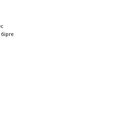
ес
бірге