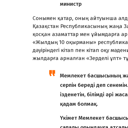
министр
Сонымен қатар, оның айтуынша алда
Қазақстан Республикасының жаңа Заң
қосқан азаматтар мен ұйымдарға а
«Жылдың 10 оқырманы» республикал
дәуіріндегі кітап пен кітап оқу мәд
жылдарға арналған «Зерделі ұлт» т
Мемлекет басшысының жар
серпін береді деп сенемін
ізденетін, білімді әрі ж
қадам болмақ.
Үкімет Мемлекет басшысы
сапалы орындауға атсалы