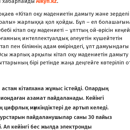
еп хабарлайды
Aikyn.kz
.
аев «Кітап оқу мәдениетін дамыту және зерделі
уралы» жарлыққа қол қойды. Бұл – ел болашағын
ебі кітап оқу мәдениеті – ұлттың ой-өрісін кеңей
оғамның интеллектуалдық әлеуетін күшейтетін
ап пен білімнің адам өміріндегі, ұлт дамуындағы
Осы жарлық арқылы кітап оқу мәдениетін дамыту
ттарының бірі ретінде жаңа деңгейге көтеріліп о
н астам кітапхана жұмыс істейді. Олардың
иондаған азамат пайдаланады. Кейінгі
цифрлық мүмкіндіктері де артып келеді.
сурстарын пайдаланушылар саны 30 пайыз
і. Ал кейінгі бес жылда электронды