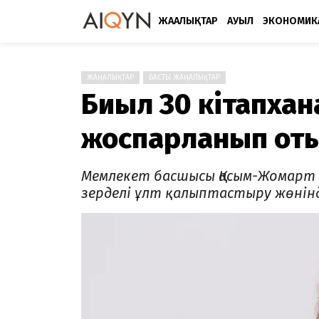
ЖАҢАЛЫҚТАР
АУЫЛ
ЭКОНОМИК
ЖАҢАЛЫҚТАР
БАСТЫ ЖАҢАЛЫҚТАР
Биыл 30 кітапхан
жоспарланып оты
Мемлекет басшысы Қасым-Жомарт 
зерделі ұлт қалыптастыру жөнін