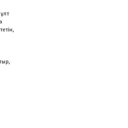
 ұлт
а
тетін,
тыр,