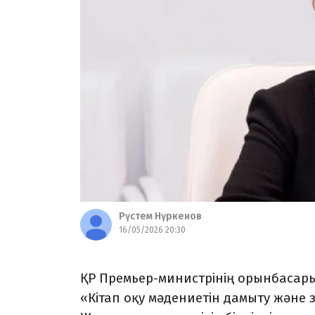
Рүстем Нүркенов
16/05/2026 20:30
ҚР Премьер-министрінің орынбасары
«Кітап оқу мәдениетін дамыту және 