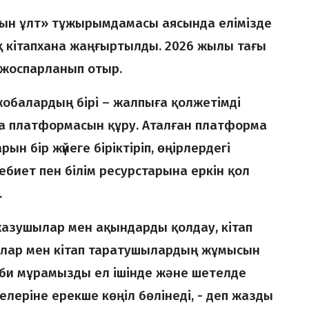
тын ұлт» тұжырымдамасы аясында елімізде
 кітапхана жаңғыртылды. 2026 жылы тағы
 жоспарланып отыр.
обалардың бірі – жалпыға қолжетімді
а платформасын құру. Аталған платформа
рын бір жүйеге біріктіріп, өңірлердегі
биет пен білім ресурстарына еркін қол
.
азушылар мен ақындарды қолдау, кітап
палар мен кітап таратушылардың жұмысын
би мұрамызды ел ішінде және шетелде
елеріне ерекше көңіл бөлінеді, - деп жазды