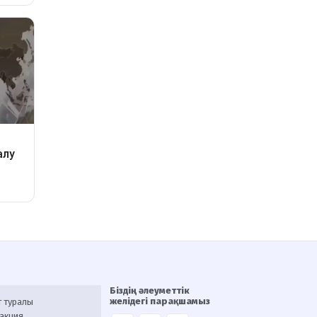
Біздің әлеуметтік
желідегі парақшамыз
т туралы
акция