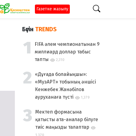
Газетке жазылу
Бүгін
TRENDS
FIFA әлем чемпионатынан 9
миллиард доллар табыс
тапты
2,310
«Дұғада болайықшы»:
«МузАРТ» тобының әншісі
Кенжебек Жанәбілов
ауруханаға түсті
1,379
Мектеп формасына
қатысты ата-аналар білуге
тиіс маңызды талаптар
1,370