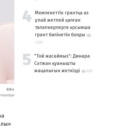
Мемлекеттік грантқа аз
ұпай жетпей қалған
талапкерлерге қосымша
грант бөлінетін болды
1,337
"Той жасаймыз": Динара
Сәтжан қуанышты
жаңалығын жеткізді
635
884
оқылды
ва
алы»