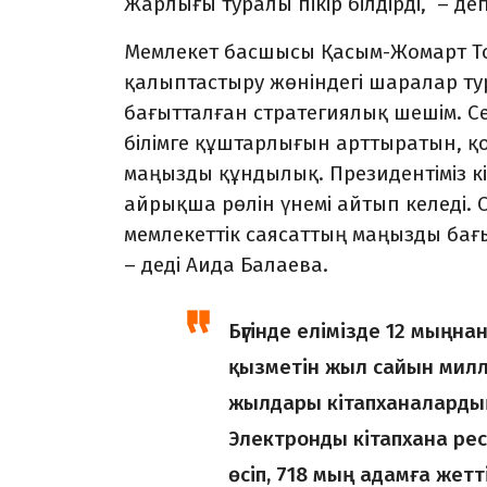
Жарлығы туралы пікір білдірді, – д
Мемлекет басшысы Қасым-Жомарт Тоқ
қалыптастыру жөніндегі шаралар т
бағытталған стратегиялық шешім. Себ
білімге құштарлығын арттыратын, қ
маңызды құндылық. Президентіміз кіт
айрықша рөлін үнемі айтып келеді. 
мемлекеттік саясаттың маңызды бағы
– деді Аида Балаева.
Бүгінде елімізде 12 мыңна
қызметін жыл сайын милл
жылдары кітапханалардың 
Электронды кітапхана ре
өсіп, 718 мың адамға жетт