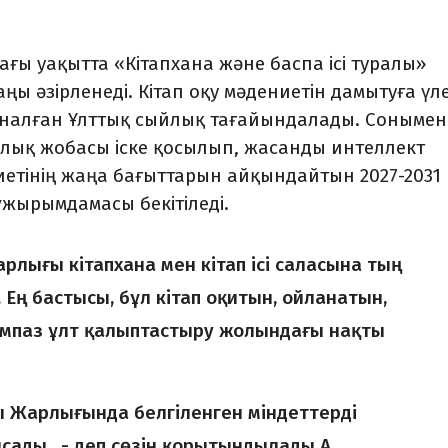
ғы уақытта «Кітапхана және баспа ісі туралы»
ы әзірленеді. Кітап оқу мәдениетін дамытуға үл
рналған Ұлттық сыйлық тағайындалады. Сонымен 
ық жобасы іске қосылып, жасанды интеллект
ениетінің жаңа бағыттарын айқындайтын 2027-2031
ұжырымдамасы бекітіледі.
лығы кітапхана мен кітап ісі саласына тың
. Ең бастысы, бұл кітап оқитын, ойланатын,
асампаз ұлт қалыптастыру жолындағы нақты
 Жарлығында белгіленген міндеттерді
сады, - деп сөзін қорытындылады А.