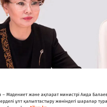
 – Мәдениет және ақпарат министрі Аида Балае
зерделі ұлт қалыптастыру жөніндегі шаралар тур