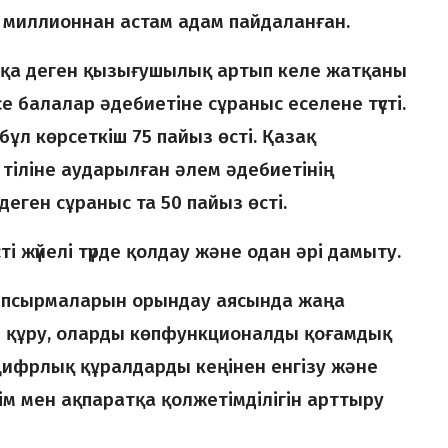
 миллионнан астам адам пайдаланған.
апқа деген қызығушылық артып келе жатқаны
се балалар әдебиетіне сұраныс еселене түсті.
бұл көрсеткіш 75 пайыз өсті. Қазақ
тіліне аударылған әлем әдебиетінің
ген сұраныс та 50 пайыз өсті.
істі жүйелі түрде қолдау және одан әрі дамыту.
псырмаларын орындау аясында жаңа
 құру, оларды көпфункционалды қоғамдық
 цифрлық құралдарды кеңінен енгізу және
м мен ақпаратқа қолжетімділігін арттыру