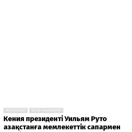
ЖАҢАЛЫҚТАР
БАСТЫ ЖАҢАЛЫҚТАР
Кения президенті Уильям Руто
Қазақстанға мемлекеттік сапармен