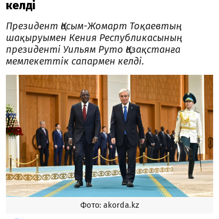
келді
Президент Қасым-Жомарт Тоқаевтың
шақыруымен Кения Республикасының
президенті Уильям Руто Қазақстанға
мемлекеттік сапармен келді.
Фото: akorda.kz