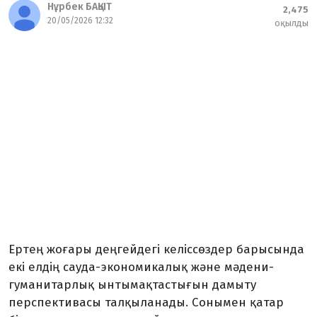
Нұрбек БАҚЫТ
2,475
20/05/2026 12:32
оқылды
Ертең жоғары деңгейдегі келіссөздер барысында
екі елдің сауда-экономикалық және мәдени-
гуманитарлық ынтымақтастығын дамыту
перспективасы талқыланады. Сонымен қатар