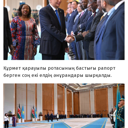
Құрмет қарауылы ротасының бастығы рапорт
берген соң екі елдің әнұрандары шырқалды.