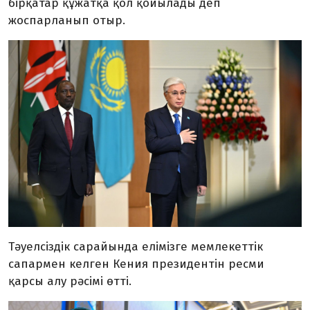
бірқатар құжатқа қол қойылады деп
жоспарланып отыр.
Тәуелсіздік сарайында елімізге мемлекеттік
сапармен келген Кения президентін ресми
қарсы алу рәсімі өтті.