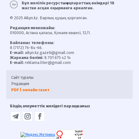
Бұл желілік ресурстың ақпараттық өнімдері 18
жастан асқан оқырманға арналған.
© 2025 Aikyn.kz. Барлық құқық қорғалған.
Редакция мекенжайы:
010000, Астана қаласы, Қонаев көшесі, 12/1.
Байланыс телефоны:
8 (7172) 76-84-66.
E-mail:
aikyn.kz.gazeti@gmail.com
Жарнама бөлімі:
8 701 675 42 14
E-mail:
reklama.liter@gmail.com
Сайт туралы
Редакция
PDF | онлайн газет
Біздің әлеуметтік желідегі парақшамыз