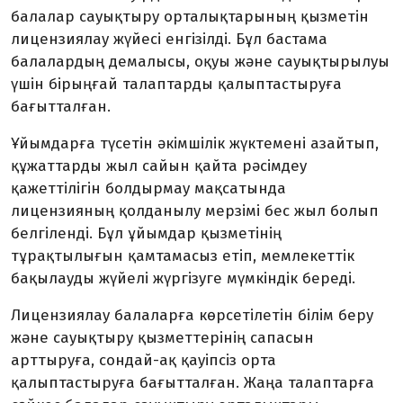
балалар сауықтыру орталықтарының қызметін
лицензиялау жүйесі енгізілді. Бұл бастама
балалардың демалысы, оқуы және сауықтырылуы
үшін бірыңғай талаптарды қалыптастыруға
бағытталған.
Ұйымдарға түсетін әкімшілік жүктемені азайтып,
құжаттарды жыл сайын қайта рәсімдеу
қажеттілігін болдырмау мақсатында
лицензияның қолданылу мерзімі бес жыл болып
белгіленді. Бұл ұйымдар қызметінің
тұрақтылығын қамтамасыз етіп, мемлекеттік
бақылауды жүйелі жүргізуге мүмкіндік береді.
Лицензиялау балаларға көрсетілетін білім беру
және сауықтыру қызметтерінің сапасын
арттыруға, сондай-ақ қауіпсіз орта
қалыптастыруға бағытталған. Жаңа талаптарға