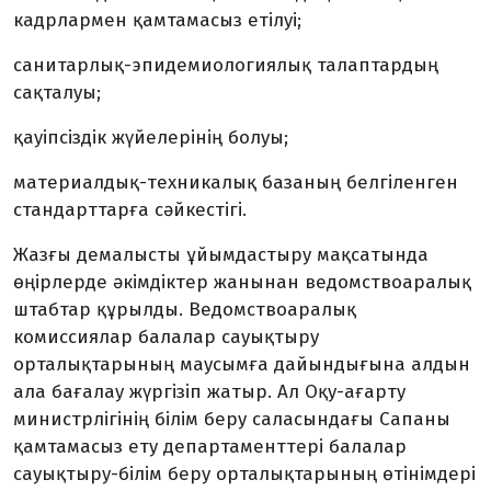
кадрлармен қамтамасыз етілуі;
⁠санитарлық-эпидемиологиялық талаптардың
сақталуы;
қауіпсіздік жүйелерінің болуы;
материалдық-техникалық базаның белгіленген
стандарттарға сәйкестігі.
Жазғы демалысты ұйымдастыру мақсатында
өңірлерде әкімдіктер жанынан ведомствоаралық
штабтар құрылды. Ведомствоаралық
комиссиялар балалар сауықтыру
орталықтарының маусымға дайындығына алдын
ала бағалау жүргізіп жатыр. Ал Оқу-ағарту
министрлігінің білім беру саласындағы Сапаны
қамтамасыз ету департаменттері балалар
сауықтыру-білім беру орталықтарының өтінімдері