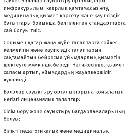
сәйкес балалар сауықтыру орталықтары
инфрақұрылым, кадрлық қамтамасыз ету,
медициналық қызмет көрсету және қауіпсіздік
бағыттары бойынша белгіленген стандарттарға
сай болуы тиіс.
Сонымен қатар жаңа жүйе талаптарға сәйкес
келмейтін және қауіпсіздік талаптарын
сақтамайтын бейресми ұйымдардың қызметін
шектеуге мүмкіндік береді. Нәтижесінде, қызмет
сапасы артып, ұйымдардың жауапкершілігі
күшейеді.
Балалар сауықтыру орталықтарына қойылатын
негізгі лицензиялық талаптар:
білім беру және сауықтыру бағдарламаларының
болуы;
білікті педагогикалық және медициналық