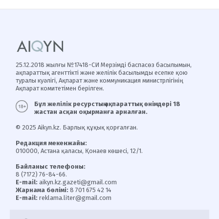
25.12.2018 жылғы №17418-СИ Мерзімді баспасөз басылымын,
ақпараттық агенттікті және желілік басылымды есепке қою
туралы куәлігі, Ақпарат және коммуникация министрлігінің
Ақпарат комитетімен берілген.
Бұл желілік ресурстың ақпараттық өнімдері 18
жастан асқан оқырманға арналған.
© 2025 Aikyn.kz. Барлық құқық қорғалған.
Редакция мекенжайы:
010000, Астана қаласы, Қонаев көшесі, 12/1.
Байланыс телефоны:
8 (7172) 76-84-66.
E-mail:
aikyn.kz.gazeti@gmail.com
Жарнама бөлімі:
8 701 675 42 14
E-mail:
reklama.liter@gmail.com