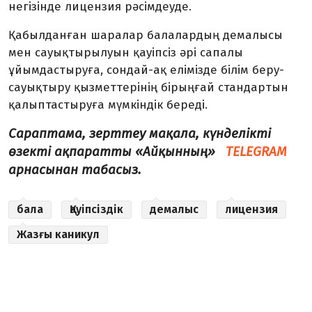
негізінде лицензия рәсімдеуде.
Қабылданған шаралар балалардың демалысы
мен сауықтырылуын қауіпсіз әрі сапалы
ұйымдастыруға, сондай-ақ елімізде білім беру-
сауықтыру қызметтерінің бірыңғай стандартын
қалыптастыруға мүмкіндік береді.
Сараптама, зерттеу мақала, күнделікті
өзекті ақпаратты «Айқынның»
TELEGRAM
арнасынан табасыз.
бала
Қауіпсіздік
демалыс
лицензия
Жазғы каникул