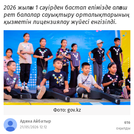
2026 жылғы 1 сәуірден бастап елімізде алғаш
рет балалар сауықтыру орталықтарының
қызметін лицензиялау жүйесі енгізілді.
Фото: gov.kz
Адина Айбатыр
616
21/05/2026 12:12
оқылды