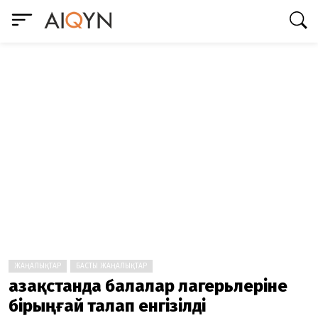
ЖАҢАЛЫҚТАР
БАСТЫ ЖАҢАЛЫҚТАР
Қазақстанда балалар лагерьлеріне
бірыңғай талап енгізілді