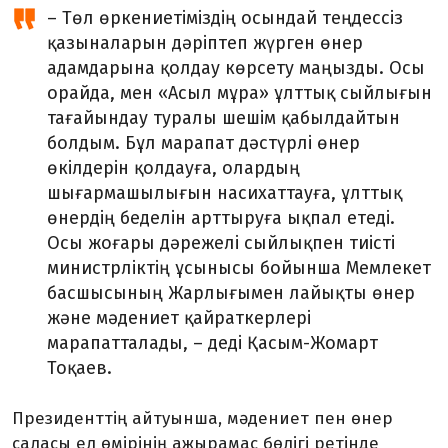
– Төл өркениетіміздің осындай теңдессіз
қазыналарын дәріптеп жүрген өнер
адамдарына қолдау көрсету маңызды. Осы
орайда, мен «Асыл мұра» ұлттық сыйлығын
тағайындау туралы шешім қабылдайтын
болдым. Бұл марапат дәстүрлі өнер
өкілдерін қолдауға, олардың
шығармашылығын насихаттауға, ұлттық
өнердің беделін арттыруға ықпал етеді.
Осы жоғары дәрежелі сыйлықпен тиісті
министрліктің ұсынысы бойынша Мемлекет
басшысының Жарлығымен лайықты өнер
және мәдениет қайраткерлері
марапатталады, – деді Қасым-Жомарт
Тоқаев.
Президенттің айтуынша, мәдениет пен өнер
саласы ел өмірінің ажырамас бөлігі ретінде