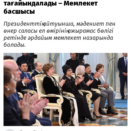
тағайындалады – Мемлекет
басшысы
Президенттің айтуынша, мәдениет пен
өнер саласы ел өмірінің ажырамас бөлігі
ретінде әрдайым мемлекет назарында
болады.