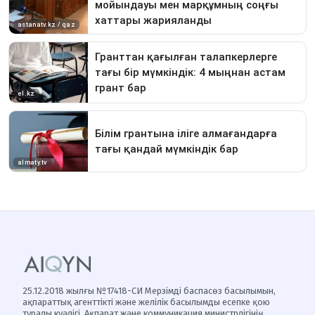
25.12.2018 жылғы №17418-СИ Мерзімді баспасөз басылымын,
ақпараттық агенттікті және желілік басылымды есепке қою
туралы куәлігі, Ақпарат және коммуникация министрлігінің