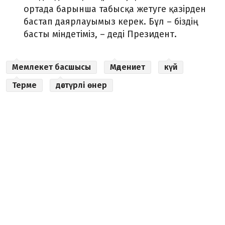
ортада барынша табысқа жетуге қазірден
бастап даярлауымыз керек. Бұл – біздің
басты міндетіміз, – деді Президент.
Мемлекет басшысы
Мәдениет
күй
Терме
дәстүрлі өнер