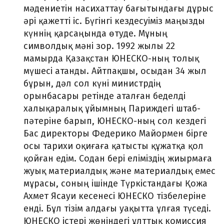
мәдениетін насихаттау бағытындағы дұрыс
әрі қажетті іс. Бүгінгі кездесуіміз маңызды
күннің қарсаңында өтуде. Мұның
символдық мәні зор. 1992 жылы 22
мамырда Қазақстан ЮНЕСКО-ның толық
мүшесі атанды. Айтпақшы, осыдан 34 жыл
бұрын, дәл сол күні министрдің
орынбасары ретінде аталған беделді
халықаралық ұйымның Париждегі штаб-
пәтеріне барып, ЮНЕСКО-ның сол кездегі
Бас директоры Федерико Майормен бірге
осы тарихи оқиғаға қатысты құжатқа қол
қойған едім. Содан бері еліміздің жиырмаға
жуық материалдық және материалдық емес
мұрасы, соның ішінде Түркістандағы Қожа
Ахмет Ясауи кесенесі ЮНЕСКО тізбелеріне
енді. Бұл тізім алдағы уақытта ұлғая түседі.
ЮНЕСКО істері жөніндегі ұлттық комиссия