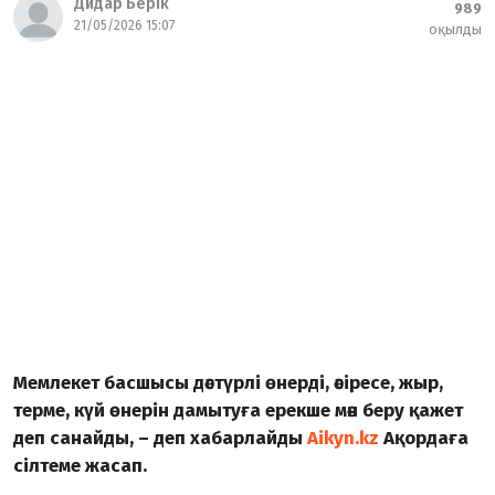
Дидар Берік
989
21/05/2026 15:07
оқылды
Мемлекет басшысы дәстүрлі өнерді, әсіресе, жыр,
терме, күй өнерін дамытуға ерекше мән беру қажет
деп санайды, – деп хабарлайды
Aikyn.kz
Ақордаға
сілтеме жасап.