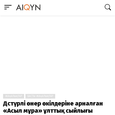
ЖАҢАЛЫҚТАР
БАСТЫ ЖАҢАЛЫҚТАР
Дәстүрлі өнер өкілдеріне арналған
«Асыл мұра» ұлттық сыйлығы