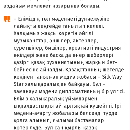
әрдайым мемлекет назарында болады.
– Еліміздің төл мәдениеті дүниежүзіне
лайықты деңгейде танылып келеді.
Халқымыз жақсы көретін әйгілі
музыканттар, әншілер, актерлер,
суретшілер, бишілер, креативті индустрия
өкілдері және басқа да өнер шеберлері
қазіргі қазақ руханиятының жарқын бет-
бейнесіне айналды. Қазақстанның шетелде
кеңінен танылған медиа жобасы – Silk Way
Star халықаралық ән байқауы. Бұл –
заманауи мәдени дипломатияның бір үлгісі.
Еліміз халықаралық ұйымдармен
ықпалдастықты айтарлықтай күшейтті. Ірі
мәдени-ағарту жобалары белсенді түрде
қолға алынып, ғылыми бастамалар
көтерілуде. Бұл сан қырлы қазақ