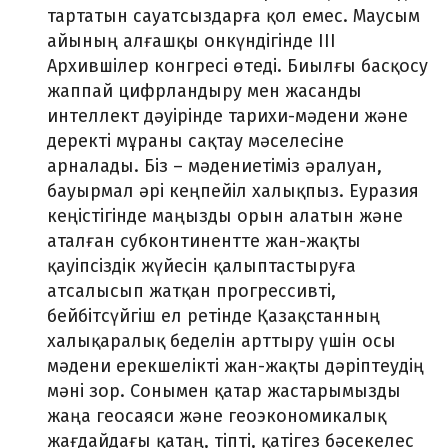
тартатын сауатсыздарға қол емес. Маусым
айының алғашқы онкүндігінде III
Архившілер конгресі өтеді. Биылғы басқосу
жаппай цифрландыру мен жасанды
интеллект дәуірінде тарихи-мәдени және
деректі мұраны сақтау мәселесіне
арналады. Біз – мәдениетіміз әралуан,
бауырмал әрі кеңпейіл халықпыз. Еуразия
кеңістігінде маңызды орын алатын және
аталған субконтинентте жан-жақты
қауіпсіздік жүйесін қалыптастыруға
атсалысып жатқан прогрессивті,
бейбітсүйгіш ел ретінде Қазақстанның
халықаралық беделін арттыру үшін осы
мәдени ерекшелікті жан-жақты дәріптеудің
мәні зор. Сонымен қатар жастарымызды
жаңа геосаяси және геоэкономикалық
жағдайдағы қатаң, тіпті, қатігез бәсекелес