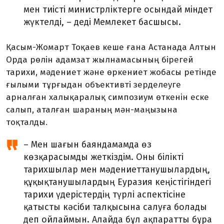
мен тиісті министрліктерге осындай міндет
жүктелді, – деді Мемлекет басшысы.
Қасым-Жомарт Тоқаев кеше ғана Астанада Алтын
Орда рөлін адамзат жылнамасының бірегей
тарихи, мәдениет және өркениет жобасы ретінде
ғылыми тұрғыдан объективті зерделеуге
арналған халықаралық симпозиум өткенін еске
салып, аталған шараның мән-маңызына
тоқталды.
– Мен шағын баяндамамда өз
көзқарасымды жеткіздім. Оны білікті
тарихшылар мен мәдениеттанушылардың,
құқықтанушылардың Еуразия кеңістігіндегі
тарихи үдерістердің түрлі аспектісіне
қатысты кәсіби талқысына салуға болады
деп ойлаймын. Алайда бұл ақпаратты бұра