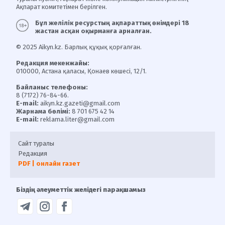
Ақпарат комитетімен берілген.
Бұл желілік ресурстың ақпараттық өнімдері 18
жастан асқан оқырманға арналған.
© 2025 Aikyn.kz. Барлық құқық қорғалған.
Редакция мекенжайы:
010000, Астана қаласы, Қонаев көшесі, 12/1.
Байланыс телефоны:
8 (7172) 76-84-66.
E-mail:
aikyn.kz.gazeti@gmail.com
Жарнама бөлімі:
8 701 675 42 14
E-mail:
reklama.liter@gmail.com
Сайт туралы
Редакция
PDF | онлайн газет
Біздің әлеуметтік желідегі парақшамыз