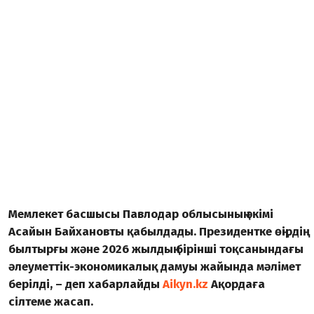
Мемлекет басшысы Павлодар облысының әкімі
Асайын Байхановты қабылдады. Президентке өңірдің
былтырғы және 2026 жылдың бірінші тоқсанындағы
әлеуметтік-экономикалық дамуы жайында мәлімет
берілді, – деп хабарлайды
Aikyn.kz
Ақордаға
сілтеме жасап.