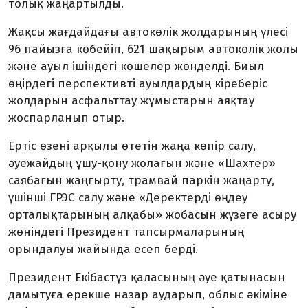
толық жаңартылды.
Жақсы жағдайдағы автокөлік жолдарының үлесі
96 пайызға көбейіп, 621 шақырым автокөлік жолы
және ауыл ішіндегі көшелер жөнделді. Биыл
өңірдегі перспективті ауылдардың кіреберіс
жолдарын асфальттау жұмыстарын аяқтау
жоспарланып отыр.
Ертіс өзені арқылы өтетін жаңа көпір салу,
әуежайдың ұшу-қону жолағын және «Шахтер»
саябағын жаңғырту, трамвай паркін жаңарту,
үшінші ГРЭС салу және «Деректерді өңдеу
орталықтарының алқабы» жобасын жүзеге асыру
жөніндегі Президент тапсырмаларының
орындалуы жайында есеп берді.
Президент Екібастұз қаласының әуе қатынасын
дамытуға ерекше назар аударып, облыс әкіміне