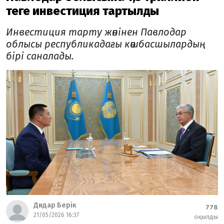
теңге инвестиция тартылды
Инвестиция тарту жөнінен Павлодар
облысы республикадағы көшбасшылардың
бірі саналады.
Дидар Берік
778
21/05/2026 16:37
оқылды