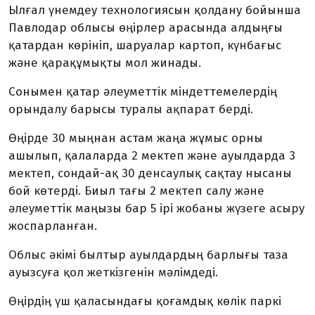
Ылғал үнемдеу технологиясын қолдану бойынша
Павлодар облысы өңірлер арасында алдыңғы
қатардан көрініп, шаруалар картоп, күнбағыс
және қарақұмықты мол жинады.
Сонымен қатар әлеуметтік міндеттемелердің
орындалу барысы туралы ақпарат берді.
Өңірде 30 мыңнан астам жаңа жұмыс орны
ашылып, қалаларда 2 мектеп және ауылдарда 3
мектеп, сондай-ақ 30 денсаулық сақтау нысаны
бой көтерді. Биыл тағы 2 мектеп салу және
әлеуметтік маңызы бар 5 ірі жобаны жүзеге асыру
жоспарланған.
Облыс әкімі былтыр ауылдардың барлығы таза
ауызсуға қол жеткізгенін мәлімдеді.
Өңірдің үш қаласындағы қоғамдық көлік паркі