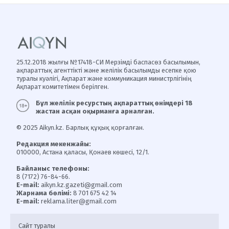
25.12.2018 жылғы №17418-СИ Мерзімді баспасөз басылымын,
ақпараттық агенттікті және желілік басылымды есепке қою
туралы куәлігі, Ақпарат және коммуникация министрлігінің
Ақпарат комитетімен берілген.
Бұл желілік ресурстың ақпараттық өнімдері 18
жастан асқан оқырманға арналған.
© 2025 Aikyn.kz. Барлық құқық қорғалған.
Редакция мекенжайы:
010000, Астана қаласы, Қонаев көшесі, 12/1.
Байланыс телефоны:
8 (7172) 76-84-66.
E-mail:
aikyn.kz.gazeti@gmail.com
Жарнама бөлімі:
8 701 675 42 14
E-mail:
reklama.liter@gmail.com
Сайт туралы