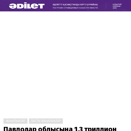
ЖАҢАЛЫҚТАР
БАСТЫ ЖАҢАЛЫҚТАР
Павлодар облысына 1,3 триллион