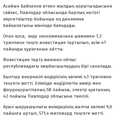
Асайын Байханов өткен жылдың қорытындысына
сәйкес, Павлодар облысында барлық негізгі
көрсеткіштер бойынша оң динамика
байқалатыны жөнінде баяндады.
Оған қоса, өңір экономикасына шамамен 1,3
триллион теңге инвестиция тартылып, өсім 47
пайызды құрағанын айтты.
Инвестиция тарту жөнінен облыс
республикадағы көшбасшылардың бірі саналады.
Былтыр өнеркәсіп өндірісінің көлемі 4,1 триллион
теңгеге жетті. Елімізде өндірілетін көмір мен
ферроқорытпаның 58 пайызы, электр қуатының
42 пайызы Павлодар облысына тиесілі.
Ауыл шаруашылығы өнімдерінің жалпы көлемі 9,6
пайызға артып, 571,4 миллиард теңгеге жетті.