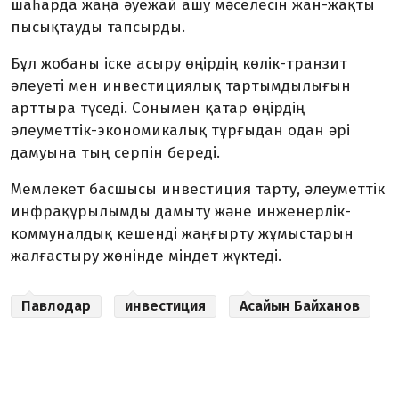
шаһарда жаңа әуежай ашу мәселесін жан-жақты
пысықтауды тапсырды.
Бұл жобаны іске асыру өңірдің көлік-транзит
әлеуеті мен инвестициялық тартымдылығын
арттыра түседі. Сонымен қатар өңірдің
әлеуметтік-экономикалық тұрғыдан одан әрі
дамуына тың серпін береді.
Мемлекет басшысы инвестиция тарту, әлеуметтік
инфрақұрылымды дамыту және инженерлік-
коммуналдық кешенді жаңғырту жұмыстарын
жалғастыру жөнінде міндет жүктеді.
Павлодар
инвестиция
Асайын Байханов