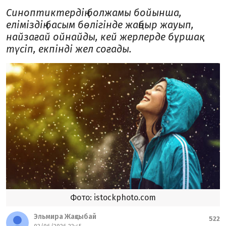
Синоптиктердің болжамы бойынша,
еліміздің басым бөлігінде жаңбыр жауып,
найзағай ойнайды, кей жерлерде бұршақ
түсіп, екпінді жел соғады.
Фото: istockphoto.com
Эльмира Жақсыбай
522