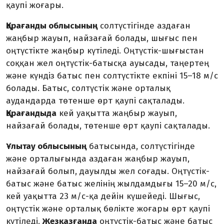
қаупі жоғары.
Қарағанды облысының
солтүстігінде аздаған
жаңбыр жауып, найзағай болады, шығыс пен
оңтүстікте жаңбыр күтіледі. Оңтүстік-шығыстан
соққан жел оңтүстік-батысқа ауысады, таңертең
және күндіз батыс пен солтүстікте екпіні 15–18 м/с
болады. Батыс, солтүстік және орталық
аудандарда төтенше өрт қаупі сақталады.
Қарағандыда
кей уақытта жаңбыр жауып,
найзағай болады, төтенше өрт қаупі сақталады.
Ұлытау облысының
батысында, солтүстігінде
және орталығында аздаған жаңбыр жауып,
найзағай болып, дауылды жел соғады. Оңтүстік-
батыс және батыс желінің жылдамдығы 15–20 м/с,
кей уақытта 23 м/с-қа дейін күшейеді. Шығыс,
оңтүстік және орталық бөлікте жоғары өрт қаупі
күтіледі.
Жезқазғанда
оңтүстік-батыс және батыс