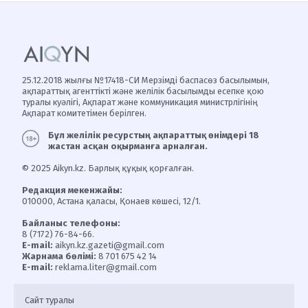
25.12.2018 жылғы №17418-СИ Мерзімді баспасөз басылымын,
ақпараттық агенттікті және желілік басылымды есепке қою
туралы куәлігі, Ақпарат және коммуникация министрлігінің
Ақпарат комитетімен берілген.
Бұл желілік ресурстың ақпараттық өнімдері 18
жастан асқан оқырманға арналған.
© 2025 Aikyn.kz. Барлық құқық қорғалған.
Редакция мекенжайы:
010000, Астана қаласы, Қонаев көшесі, 12/1.
Байланыс телефоны:
8 (7172) 76-84-66.
E-mail:
aikyn.kz.gazeti@gmail.com
Жарнама бөлімі:
8 701 675 42 14
E-mail:
reklama.liter@gmail.com
Сайт туралы