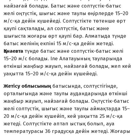
найзағай болады. Батыс және солтүстік-батыс
желі оңтүстік, шығыс және таулы өңірлерде 15–20
м/с-қа дейін күшейеді. Солтүстікте төтенше өрт
қаупі сақталады, ал солтүстік, батыс және
шығыста жоғары өрт қаупі бар. Алматыда түнде
батыс желінің екпіні 15 м/с-қа дейін жетеді.
Қонаевта
түнде батыс және солтүстік-батыс желі
15–20 м/с болады. Іле Алатауының тауларында
өткінші жаңбыр жауып, найзағай болады, жел кей
уақытта 15–20 м/с-қа дейін күшейеді.
Жетісу облысының
батысында, солтүстігінде,
орталығында және таулы аудандарында өткінші
жаңбыр жауып, найзағай болады. Оңтүстік-батыс
желі солтүстік, шығыс және таулы аймақтарда 15–
20 м/с-қа дейін күшейіп, кей уақытта 25 м/с-қа
жетеді. Солтүстікте аптап ыстық болып, ауа
температурасы 36 градусқа дейін жетеді. Жоғары