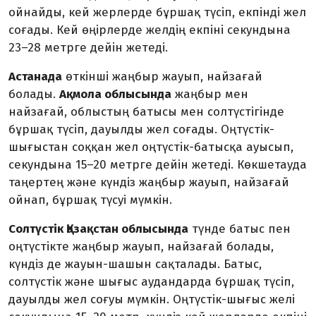
ойнайды, кей жерлерде бұршақ түсіп, екпінді жел
соғады. Кей өңірлерде желдің екпіні секундына
23–28 метрге дейін жетеді.
Астанада
өткінші жаңбыр жауып, найзағай
болады.
Ақмола облысында
жаңбыр мен
найзағай, облыстың батысы мен солтүстігінде
бұршақ түсіп, дауылды жел соғады. Оңтүстік-
шығыстан соққан жел оңтүстік-батысқа ауысып,
секундына 15–20 метрге дейін жетеді. Көкшетауда
таңертең және күндіз жаңбыр жауып, найзағай
ойнап, бұршақ түсуі мүмкін.
Солтүстік Қазақстан облысында
түнде батыс пен
оңтүстікте жаңбыр жауып, найзағай болады,
күндіз де жауын-шашын сақталады. Батыс,
солтүстік және шығыс аудандарда бұршақ түсіп,
дауылды жел соғуы мүмкін. Оңтүстік-шығыс желі