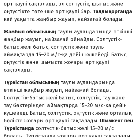
өрт қаупі сақталады, ал солтүстік, шығыс және
оңтүстікте төтенше өрт қаупі бар.
Талдықорғанда
кей уақытта жаңбыр жауып, найзағай болады.
Жамбыл облысының
таулы аудандарында өткінші
жаңбыр жауып, найзағай ойнайды. Солтүстік-
батыс желі батыс, солтүстік және таулы
аймақтарда 15–20 м/с-қа дейін күшейеді. Батыс,
оңтүстік және шығыста жоғары өрт қаупі
сақталады.
Түркістан облысының
таулы аудандарында
өткінші жаңбыр жауып, найзағай болады.
Солтүстік-батыс желі батыс, солтүстік, тау және
тау бөктеріндегі аймақтарда 15–20 м/с-қа дейін
күшейеді. Батыс, солтүстік, оңтүстік және орталық
бөлікте жоғары өрт қаупі сақталады.
Шымкент пен
Түркістанда
солтүстік-батыс желі 15–20 м/с
болады. Түркістанда жоғары өрт қаупі сақталады.