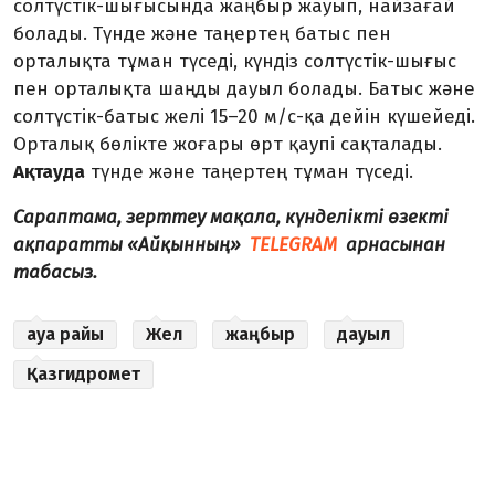
солтүстік-шығысында жаңбыр жауып, найзағай
болады. Түнде және таңертең батыс пен
орталықта тұман түседі, күндіз солтүстік-шығыс
пен орталықта шаңды дауыл болады. Батыс және
солтүстік-батыс желі 15–20 м/с-қа дейін күшейеді.
Орталық бөлікте жоғары өрт қаупі сақталады.
Ақтауда
түнде және таңертең тұман түседі.
Сараптама, зерттеу мақала, күнделікті өзекті
ақпаратты «Айқынның»
TELEGRAM
арнасынан
табасыз.
ауа райы
Жел
жаңбыр
дауыл
Қазгидромет