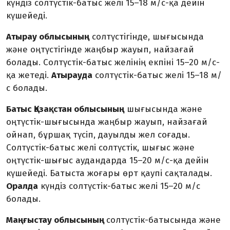
күндіз солтүстік-батыс желі 15–18 м/с-қа дейін
күшейеді.
Атырау облысының
солтүстігінде, шығысында
және оңтүстігінде жаңбыр жауып, найзағай
болады. Солтүстік-батыс желінің екпіні 15–20 м/с-
қа жетеді.
Атырауда
солтүстік-батыс желі 15–18 м/
с болады.
Батыс Қазақстан облысының
шығысында және
оңтүстік-шығысында жаңбыр жауып, найзағай
ойнап, бұршақ түсіп, дауылды жел соғады.
Солтүстік-батыс желі солтүстік, шығыс және
оңтүстік-шығыс аудандарда 15–20 м/с-қа дейін
күшейеді. Батыста жоғары өрт қаупі сақталады.
Оралда
күндіз солтүстік-батыс желі 15–20 м/с
болады.
Маңғыстау облысының
солтүстік-батысында және