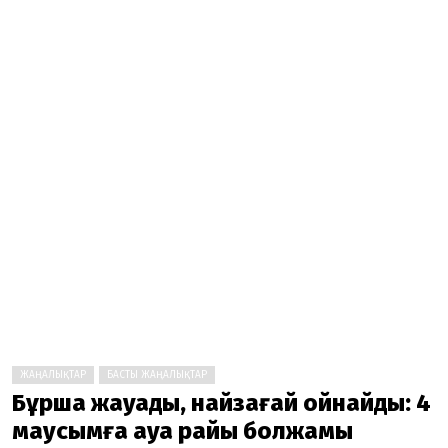
ЖАҢАЛЫҚТАР
БАСТЫ ЖАҢАЛЫҚТАР
Бұршақ жауады, найзағай ойнайды: 4
маусымға ауа райы болжамы