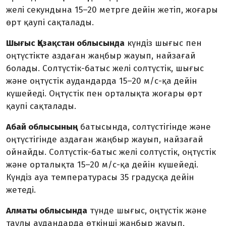
желі секундына 15–20 метрге дейін жетіп, жоғары
өрт қаупі сақталады.
Шығыс Қазақстан облысында
күндіз шығыс пен
оңтүстікте аздаған жаңбыр жауып, найзағай
болады. Солтүстік-батыс желі солтүстік, шығыс
және оңтүстік аудандарда 15–20 м/с-қа дейін
күшейеді. Оңтүстік пен орталықта жоғары өрт
қаупі сақталады.
Абай облысының
батысында, солтүстігінде және
оңтүстігінде аздаған жаңбыр жауып, найзағай
ойнайды. Солтүстік-батыс желі солтүстік, оңтүстік
және орталықта 15–20 м/с-қа дейін күшейеді.
Күндіз ауа температурасы 35 градусқа дейін
жетеді.
Алматы облысында
түнде шығыс, оңтүстік және
таулы аудандарда өткінші жаңбыр жауып,