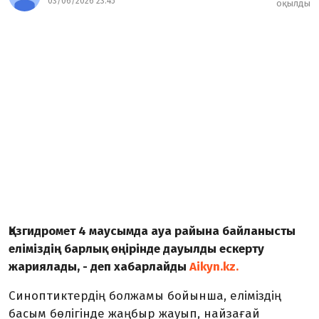
03/06/2026 23:45
оқылды
Қазгидромет 4 маусымда ауа райына байланысты
еліміздің барлық өңірінде дауылды ескерту
жариялады, - деп хабарлайды
Aikyn.kz.
Синоптиктердің болжамы бойынша, еліміздің
басым бөлігінде жаңбыр жауып, найзағай