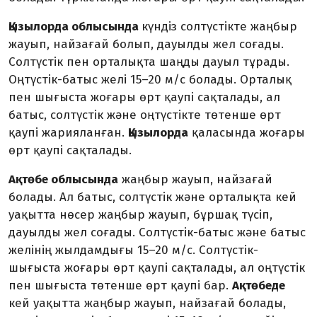
Қызылорда облысында
күндіз солтүстікте жаңбыр
жауып, найзағай болып, дауылды жел соғады.
Солтүстік пен орталықта шаңды дауыл тұрады.
Оңтүстік-батыс желі 15–20 м/с болады. Орталық
пен шығыста жоғары өрт қаупі сақталады, ал
батыс, солтүстік және оңтүстікте төтенше өрт
қаупі жарияланған.
Қызылорда
қаласында жоғары
өрт қаупі сақталады.
Ақтөбе облысында
жаңбыр жауып, найзағай
болады. Ал батыс, солтүстік және орталықта кей
уақытта нөсер жаңбыр жауып, бұршақ түсіп,
дауылды жел соғады. Солтүстік-батыс және батыс
желінің жылдамдығы 15–20 м/с. Солтүстік-
шығыста жоғары өрт қаупі сақталады, ал оңтүстік
пен шығыста төтенше өрт қаупі бар.
Ақтөбеде
кей уақытта жаңбыр жауып, найзағай болады,