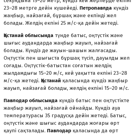
секундына 15–20 метр, күндіз кей жерлерде екпіні
23–28 метрге дейін күшейеді.
Петропавлда
күндіз
жаңбыр, найзағай, бұршақ және екпінді жел
болады. Желдің екпіні 25 м/с-қа дейін жетеді.
Қостанай облысында
түнде батыс, оңтүстік және
шығыс аудандарда жаңбыр жауып, найзағай
болады. Күндіз де жауын-шашын жалғасады.
Оңтүстік пен шығыста бұршақ түсіп, дауылды жел
соғады. Оңтүстік-батыстан соғатын желдің
жылдамдығы 15–20 м/с, кей уақытта екпіні 23–28
м/с-қа жетеді.
Қостанай
қаласында күндіз жаңбыр
жауып, найзағай болады, желдің екпіні 15–20 м/с.
Павлодар облысында
күндіз батыс пен оңтүстікте
жаңбыр жауып, найзағай ойнайды. Күндіз ауа
температурасы 35 градусқа дейін жетеді. Батыс,
оңтүстік және шығыс аудандарда жоғары өрт
қаупі сақталады.
Павлодар
қаласында да өрт