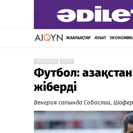
ЖАҢАЛЫҚТАР
АУЫЛ
ЭКОНОМИК
ЖАҢАЛЫҚТАР
СПОРТ
Футбол: Қазақста
жіберді
Венгрия сапында Собослаи, Шафер,