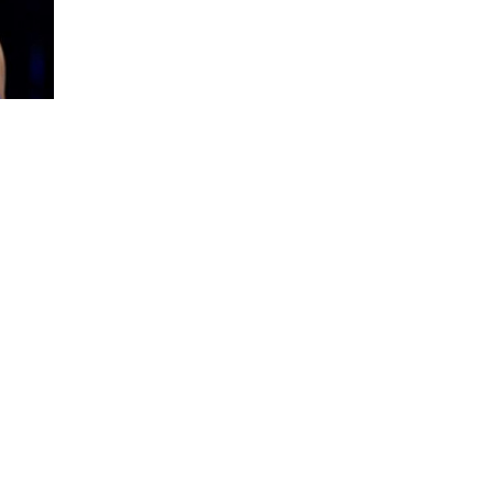
52
оқылды
ынғы