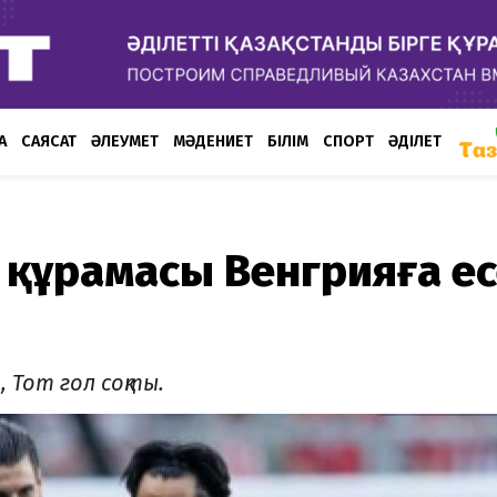
А
САЯСАТ
ӘЛЕУМЕТ
МӘДЕНИЕТ
БІЛІМ
СПОРТ
ӘДІЛЕТ
н құрамасы Венгрияға е
 Тот гол соқты.