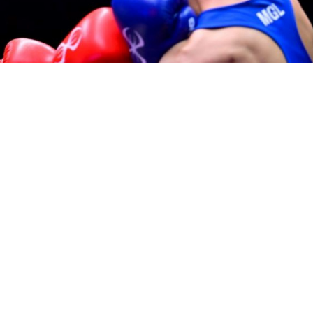
орай өтетін IBA Nomad бокс кешіне қатысатын
лгілі болды. Жанкүйерлер алдында UFC-дің бұр