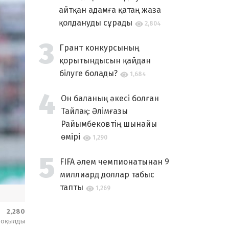
айтқан адамға қатаң жаза
қолдануды сұрады
2,804
Грант конкурсының
қорытындысын қайдан
білуге болады?
1,684
Он баланың әкесі болған
Тайлақ: Әлімғазы
Райымбековтің шынайы
өмірі
1,290
FIFA әлем чемпионатынан 9
миллиард доллар табыс
тапты
1,269
2,280
оқылды