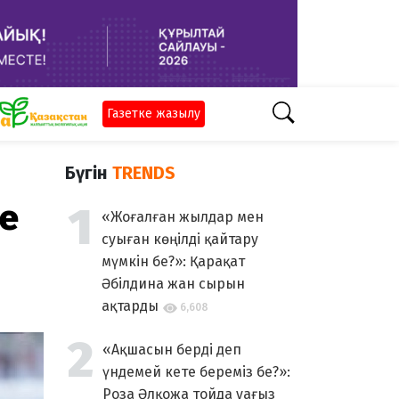
Газетке жазылу
Бүгін
TRENDS
се
«Жоғалған жылдар мен
суыған көңілді қайтару
мүмкін бе?»: Қарақат
Әбілдина жан сырын
ақтарды
6,608
«Ақшасын берді деп
үндемей кете береміз бе?»:
Роза Әлқожа тойда уағыз