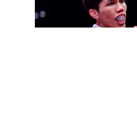
«Айқын» ақпарат
06/08/2026 03:20
Елордада Халықаралық бокс күніне 
алғашқы спортшылардың есімдері бе