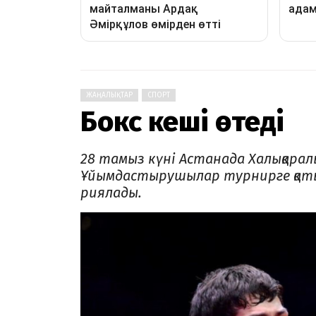
ЖАҢАЛЫҚТАР
СПОРТ
Бокс кеші өтеді
28 тамыз күні Астанада Халықаралы
Ұйымдастырушылар турнирге қаты
риялады.