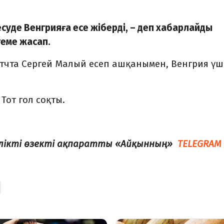
суде Венгрияға есе жіберді, – деп хабарлайды
теме жасап.
тчта Сергей Малый есеп ашқанымен, Венгрия үш
Тот гол соқты.
елікті өзекті ақпаратты «Айқынның»
TELEGRAM