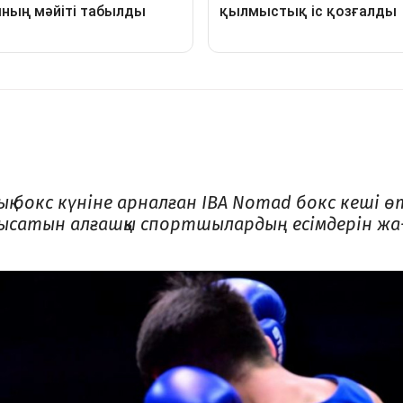
қ бокс күніне арналған IBA Nomad бокс кеші өт
сатын алғашқы спортшылардың есімдерін жа