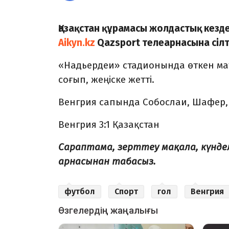
Қазақстан құрамасы жолдастық кезде
Aikyn.kz
Qazsport телеарнасына сіл
«Надьердеи» стадионында өткен ма
соғып, жеңіске жетті.
Венгрия сапында Собослаи, Шафер, 
Венгрия 3:1 Қазақстан
Сараптама, зерттеу мақала, күнд
арнасынан табасыз.
футбол
Спорт
гол
Венгрия