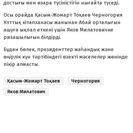
достығы мен өзара түсіністігін нығайта түседі.
Осы орайда Қасым-Жомарт Тоқаев Черногория
Ұлттық кітапханасы жанынан Абай орталығын
ашуға ықпал еткені үшін Яков Милатовичке
ризашылығын білдірді.
Бұдан бөлек, президенттер жаһандық және
өңірлік күн тәртібіндегі өзекті мәселелер жөнінде
пікір алмасты.
Қасым-Жомарт Тоқаев
Черногория
Яков Милатович