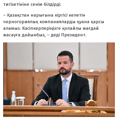
тигізетініне сенім білдірді.
– Қазақстан нарығына кіргісі келетін
черногориялық компанияларды қуана қарсы
аламыз. Кәсіпкерлеріңізге қолайлы жағдай
жасауға дайынбыз, – деді Президент.