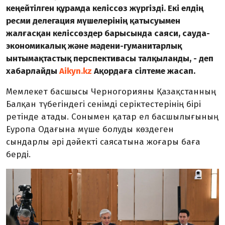
кеңейтілген құрамда келіссөз жүргізді. Екі елдің
ресми делегация мүшелерінің қатысуымен
жалғасқан келіссөздер барысында саяси, сауда-
экономикалық және мәдени-гуманитарлық
ынтымақтастық перспективасы талқыланды, - деп
хабарлайды
Aikyn.kz
Ақордаға сілтеме жасап.
Мемлекет басшысы Черногорияны Қазақстанның
Балқан түбегіндегі сенімді серіктестерінің бірі
ретінде атады. Сонымен қатар ел басшылығының
Еуропа Одағына мүше болуды көздеген
сындарлы әрі дәйекті саясатына жоғары баға
берді.