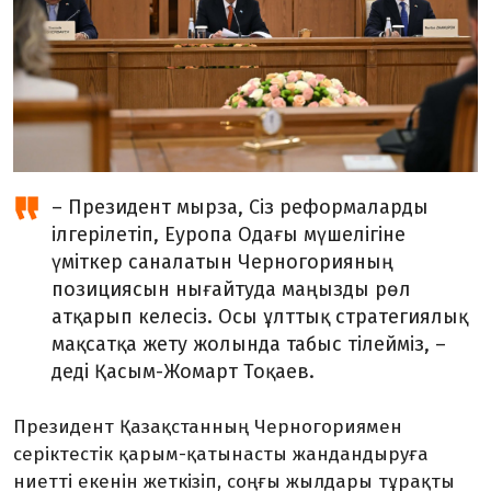
– Президент мырза, Сіз реформаларды
ілгерілетіп, Еуропа Одағы мүшелігіне
үміткер саналатын Черногорияның
позициясын нығайтуда маңызды рөл
атқарып келесіз. Осы ұлттық стратегиялық
мақсатқа жету жолында табыс тілейміз, –
деді Қасым-Жомарт Тоқаев.
Президент Қазақстанның Черногориямен
серіктестік қарым-қатынасты жандандыруға
ниетті екенін жеткізіп, соңғы жылдары тұрақты