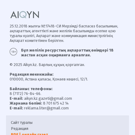
25.12.2018 жылғы №17418-СИ Мерзімді баспасөз басылымын,
ақпараттық агенттікті және желілік басылымды есепке қою
туралы куәлігі, Ақпарат және коммуникация министрлігінің
Ақпарат комитетімен берілген.
Бұл желілік ресурстың ақпараттық өнімдері 18
жастан асқан оқырманға арналған.
© 2025 Aikyn.kz. Барлық құқық қорғалған.
Редакция мекенжайы:
010000, Астана қаласы, Қонаев көшесі, 12/1.
Байланыс телефоны:
8 (7172) 76-84-66.
E-mail:
aikyn.kz.gazeti@gmail.com
Жарнама бөлімі:
8 701 675 42 14
E-mail:
reklama.liter@gmail.com
Сайт туралы
Редакция
PDF | онлайн газет