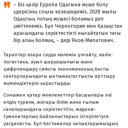
– Біз қазір Еуропа Одағына мүше болу
үдерісінің соңғы кезеңіндеміз. 2028 жылы
Одақтың толық мүшесі боламыз деп
үміттенеміз. Бұл Черногория мен Қазақстан
арасындағы серіктестікті нығайтатын тағы
бір алаң болмақ, – деді Яков Милатович.
Тараптар өзара сауда көлемін ұлғайту, көлік-
логистика, ауыл шаруашылығы және
цифрландыру сияқты экономиканың басты
секторларындағы ынтымақтастықты арттыру
мүмкіндіктерін қарастырды.
Сонымен қатар мемлекеттер басшылары екі
елдің туризм, жоғары білім және ғылым
салаларындағы серіктестігін, мәдени-
гуманитарлық байланыстарын ілгерілетуге
уағдаласты. Бұл бастамалар халықтарымыздың