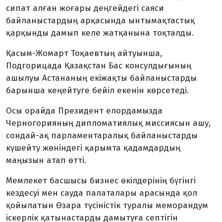
сипат алған жоғары деңгейдегі саяси
байланыстардың арқасында ынтымақтастық
қарқынды дамып келе жатқанына тоқталды.
Қасым-Жомарт Тоқаевтың айтуынша,
Подгорицада Қазақстан Бас консулдығының
ашылуы Астананың екіжақты байланыстарды
барынша кеңейтуге бейіл екенін көрсетеді.
Осы орайда Президент елордамызда
Черногорияның дипломатиялық миссиясын ашу,
сондай-ақ парламентаралық байланыстарды
күшейту жөніндегі қарымта қадамдардың
маңызын атап өтті.
Мемлекет басшысы бизнес өкілдерінің бүгінгі
кездесуі мен сауда палаталары арасында қол
қойылатын Өзара түсіністік туралы меморандум
іскерлік қатынастарды дамытуға септігін