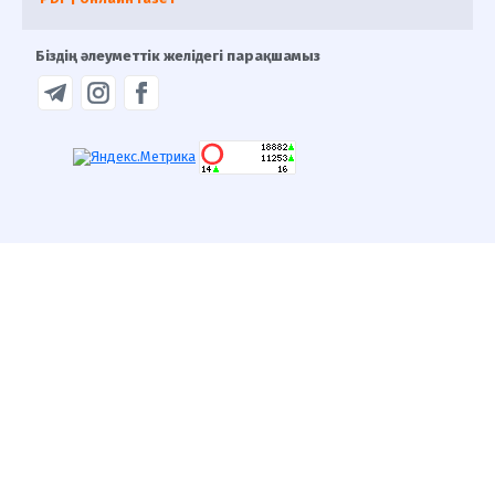
Біздің әлеуметтік желідегі парақшамыз