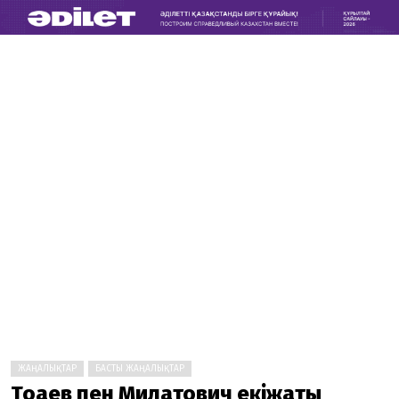
ЖАҢАЛЫҚТАР
БАСТЫ ЖАҢАЛЫҚТАР
Тоқаев пен Милатович екіжақты