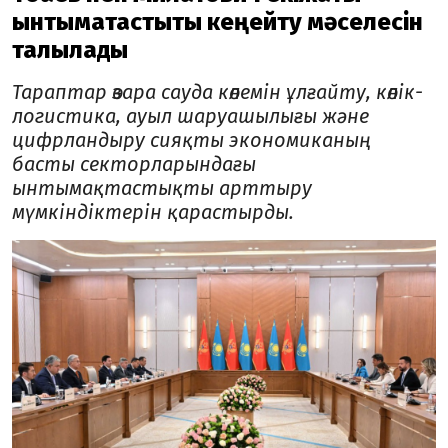
ынтымақтастықты кеңейту мәселесін
талқылады
Тараптар өзара сауда көлемін ұлғайту, көлік-
логистика, ауыл шаруашылығы және
цифрландыру сияқты экономиканың
басты секторларындағы
ынтымақтастықты арттыру
мүмкіндіктерін қарастырды.