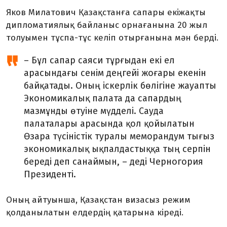
Яков Милатович Қазақстанға сапары екіжақты
дипломатиялық байланыс орнағанына 20 жыл
толуымен тұспа-тұс келіп отырғанына мән берді.
– Бұл сапар саяси тұрғыдан екі ел
арасындағы сенім деңгейі жоғары екенін
байқатады. Оның іскерлік бөлігіне жауапты
Экономикалық палата да сапардың
мазмұнды өтуіне мүдделі. Сауда
палаталары арасында қол қойылатын
Өзара түсіністік туралы меморандум тығыз
экономикалық ықпалдастыққа тың серпін
береді деп санаймын, – деді Черногория
Президенті.
Оның айтуынша, Қазақстан визасыз режим
қолданылатын елдердің қатарына кіреді.