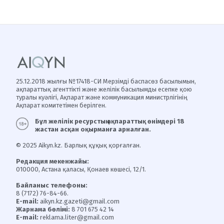
25.12.2018 жылғы №17418-СИ Мерзімді баспасөз басылымын,
ақпараттық агенттікті және желілік басылымды есепке қою
туралы куәлігі, Ақпарат және коммуникация министрлігінің
Ақпарат комитетімен берілген.
Бұл желілік ресурстың ақпараттық өнімдері 18
жастан асқан оқырманға арналған.
© 2025 Aikyn.kz. Барлық құқық қорғалған.
Редакция мекенжайы:
010000, Астана қаласы, Қонаев көшесі, 12/1.
Байланыс телефоны:
8 (7172) 76-84-66.
E-mail:
aikyn.kz.gazeti@gmail.com
Жарнама бөлімі:
8 701 675 42 14
E-mail:
reklama.liter@gmail.com