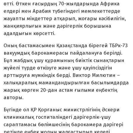
өтті. Өткен ғасырдың 70-жылдарында Африка
елдері мен Арабия түбегіндегі мемлекеттерде
жауапты міндеттер атқарып, жоғары кәсібилігін,
жанқиярлығын және дәрігерлік борышына
адалдығын көрсетті.
Оның бастамасымен Қазақстанда бірегей ТБРк-73
вакуумдық барокамерасы пайдалануға берілді.
Бұл жабдық ұшу құрамының биіктік сынақтарын
жүйелі түрде өткізуге және ұшу қауіпсіздігін
арттыруға мүмкіндік берді. Виктор Милютин –
халықаралық мамандандырылған басылымдарда
жарық көрген 20-дан астам ғылыми еңбектің
авторы.
Бүгінде ол ҚР Қорғаныс министрлігінің Әскери
клиникалық госпиталіндегі дәрігерлік-ұшу
сараптамасы бөлімшесінің барокамера дәрігері
ретінде еңбек жолын жалғастырып келеді.