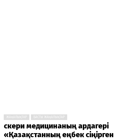
ЖАҢАЛЫҚТАР
БАСТЫ ЖАҢАЛЫҚТАР
Әскери медицинаның ардагері
«Қазақстанның еңбек сіңірген