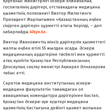
Қорғаныс министрлігі Әскери клиникалық
госпиталінің дәрігері, отставкадағы медицина
қызметінің полковнигі Виктор Милютинге
Президент Жарлығымен «Қазақстанның еңбек
сіңірген дәрігері» құрметті атағы берілді, – деп
хабарлайды
Aikyn.kz.
Виктор Ивановичтің мінсіз дәрігерлік қызметтегі
жалпы еңбек өтілі 55 жылдан асады. Әскери
медицинаның ардагеріне төсбелгі мен құрметті
атақ куәлігін Қазақстан Республикасының
Денсаулық сақтау министрі Ақмарал Әлназарова
табыс етті.
Саратов медицина институтының әскери-
медицина факультетін тәмамдаған ол
авиациялық комендатура дәрігерінен бастап,
Қазақстан Әскери-әуе күштері медицина
қызметінің бастығына дейінгі қызмет жолынан