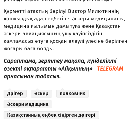
Құрметті атақтың берілуі Виктор Милютиннің
көпжылдық адал еңбегіне, әскери медицинаны,
медицина ғылымын дамытуға және Қазақстан
әскери авиациясының ұшу қауіпсіздігін
қамтамасыз етуге қосқан елеулі үлесіне берілген
жоғары баға болды.
Сараптама, зерттеу мақала, күнделікті
өзекті ақпаратты «Айқынның»
TELEGRAM
арнасынан табасыз.
Дәрігер
Әскер
полковник
Әскери медицина
Қазақстанның еңбек сіңірген дәрігері