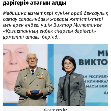
дәрігері» атағын алды
Медицина қызметкері күніне орай денсаулық
сақтау саласындағы жоғары жетістіктері
мен ерен еңбегі үшін Виктор Милютинге
«Қазақстанның еңбек сіңірген дәрігері»
құрметті атағы берілді.
Фото: gov.kz