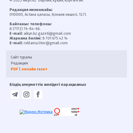
© 2025 Aikyn.kz. Барлық құқық қорғалған.
Редакция мекенжайы:
010000, Астана қаласы, Қонаев көшесі, 12/1.
Байланыс телефоны:
8 (7172) 76-84-66.
E-mail:
aikyn.kz.gazeti@gmail.com
Жарнама бөлімі:
8 701 675 42 14
E-mail:
reklama.liter@gmail.com
Сайт туралы
Редакция
PDF | онлайн газет
Біздің әлеуметтік желідегі парақшамыз