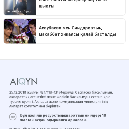
25.12.2018 жылғы №17418-СИ Мерзімді баспасөз басылымын,
ақпараттық агенттікті және желілік басылымды есепке қою
туралы куәлігі, Ақпарат және коммуникация министрлігінің
Ақпарат комитетімен берілген.
Бұл желілік ресурстың ақпараттық өнімдері 18
жастан асқан оқырманға арналған.