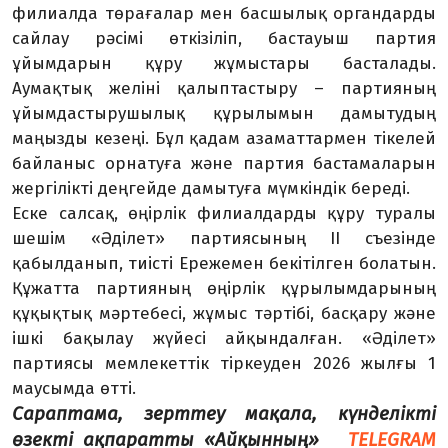
филиалда төрағалар мен басшылық органдарды
сайлау рәсімі өткізіліп, бастауыш партия
ұйымдарын құру жұмыстары басталады.
Аумақтық желіні қалыптастыру – партияның
ұйымдастырушылық құрылымын дамытудың
маңызды кезеңі. Бұл қадам азаматтармен тікелей
байланыс орнатуға және партия бастамаларын
жергілікті деңгейде дамытуға мүмкіндік береді.
Еске салсақ, өңірлік филиалдарды құру туралы
шешім «Әділет» партиясының ІІ съезінде
қабылданып, тиісті Ережемен бекітілген болатын.
Құжатта партияның өңірлік құрылымдарының
құқықтық мәртебесі, жұмыс тәртібі, басқару және
ішкі бақылау жүйесі айқындалған. «Әділет»
партиясы мемлекеттік тіркеуден 2026 жылғы 1
маусымда өтті.
Сараптама, зерттеу мақала, күнделікті
өзекті ақпаратты «Айқынның»
TELEGRAM