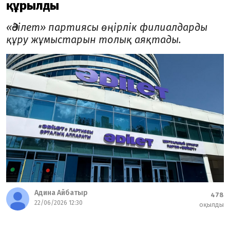
құрылды
«Әділет» партиясы өңірлік филиалдарды
құру жұмыстарын толық аяқтады.
Адина Айбатыр
478
22/06/2026 12:30
оқылды