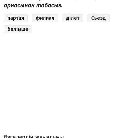
арнасынан табасыз.
партия
филиал
әділет
Съезд
бөлімше