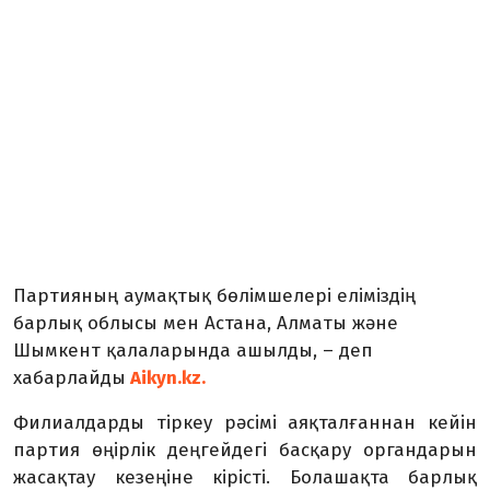
Партияның аумақтық бөлімшелері еліміздің
барлық облысы мен Астана, Алматы және
Шымкент қалаларында ашылды, – деп
хабарлайды
Aikyn.kz.
Филиалдарды тіркеу рәсімі аяқталғаннан кейін
партия өңірлік деңгейдегі басқару органдарын
жасақтау кезеңіне кірісті. Болашақта барлық