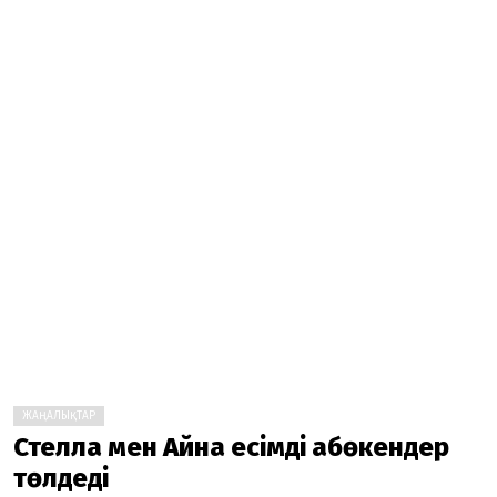
ЖАҢАЛЫҚТАР
Стелла мен Айна есімді ақбөкендер
төлдеді