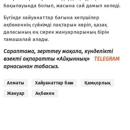
бақылауында болып, жасына сай дамып келеді.
Бүгінде хайуанаттар бағына келушілер
ақбөкеннің сүйкімді лақтарын көріп, қазақ
даласының ең сирек жануарларының бірін
тамашалай алады.
Сараптама, зерттеу мақала, күнделікті
өзекті ақпаратты «Айқынның»
TELEGRAM
арнасынан табасыз.
Алматы
Хайуанаттар бағы
Қамқорлық
Жануар
Ақбөкен