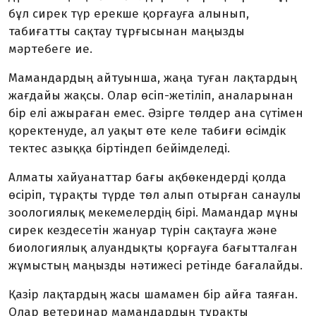
бұл сирек түр ерекше қорғауға алынып,
табиғатты сақтау тұрғысынан маңызды
мәртебеге ие.
Мамандардың айтуынша, жаңа туған лақтардың
жағдайы жақсы. Олар өсіп-жетіліп, аналарынан
бір елі ажыраған емес. Әзірге төлдер ана сүтімен
қоректенуде, ал уақыт өте келе табиғи өсімдік
тектес азыққа біртіндеп бейімделеді.
Алматы хайуанаттар бағы ақбөкендерді қолда
өсіріп, тұрақты түрде төл алып отырған санаулы
зоологиялық мекемелердің бірі. Мамандар мұны
сирек кездесетін жануар түрін сақтауға және
биологиялық алуандықты қорғауға бағытталған
жұмыстың маңызды нәтижесі ретінде бағалайды.
Қазір лақтардың жасы шамамен бір айға таяған.
Олар ветеринар мамандардың тұрақты