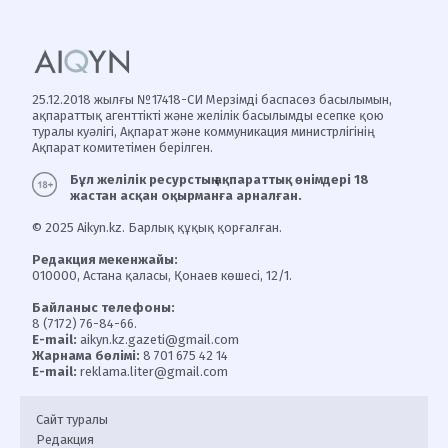
25.12.2018 жылғы №17418-СИ Мерзімді баспасөз басылымын,
ақпараттық агенттікті және желілік басылымды есепке қою
туралы куәлігі, Ақпарат және коммуникация министрлігінің
Ақпарат комитетімен берілген.
Бұл желілік ресурстың ақпараттық өнімдері 18
жастан асқан оқырманға арналған.
© 2025 Aikyn.kz. Барлық құқық қорғалған.
Редакция мекенжайы:
010000, Астана қаласы, Қонаев көшесі, 12/1.
Байланыс телефоны:
8 (7172) 76-84-66.
E-mail:
aikyn.kz.gazeti@gmail.com
Жарнама бөлімі:
8 701 675 42 14
E-mail:
reklama.liter@gmail.com
Сайт туралы
Редакция