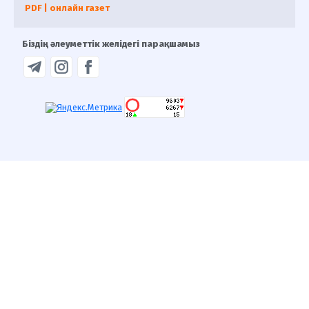
PDF | онлайн газет
Біздің әлеуметтік желідегі парақшамыз