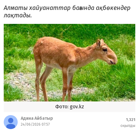
Алматы хайуанаттар бағында ақбөкендер
лақтады.
Фото: gov.kz
Адина Айбатыр
1,321
24/06/2026 07:57
оқылды