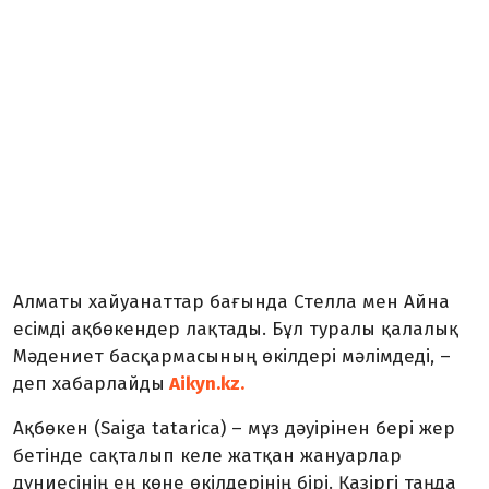
Алматы хайуанаттар бағында Стелла мен Айна
есімді ақбөкендер лақтады. Бұл туралы қалалық
Мәдениет басқармасының өкілдері мәлімдеді, –
деп хабарлайды
Aikyn.kz.
Ақбөкен (Saiga tatarica) – мұз дәуірінен бері жер
бетінде сақталып келе жатқан жануарлар
дүниесінің ең көне өкілдерінің бірі. Қазіргі таңда