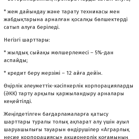
* жем дайындау және тарату техникасы мен
жабдықтарына арналған қосалқы бөлшектерді
сатып алуға беріледі.
Негізгі шарттары:
* жылдық сыйақы мөлшерлемесі – 5%-дан
аспайды;
* кредит беру мерзімі – 12 айға дейін.
Өңірлік әлеуметтік-кәсіпкерлік корпорацияларды
(ӘКК) тарту арқылы қаржыландыру арналары
кеңейтілді.
Жеңілдетілген бағдарламаларға қатысу
шарттары туралы толық ақпарат алу үшін ауыл
шаруашылығы тауарын өндірушілер «Аграрлық
несие корпорациясы» акционерлік қоғамының