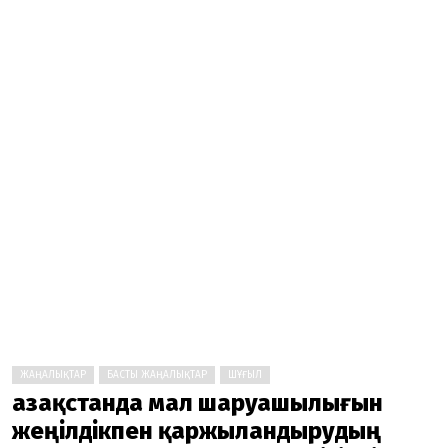
ЖАҢАЛЫҚТАР
БАСТЫ ЖАҢАЛЫҚТАР
ШҰҒЫЛ
Қазақстанда мал шаруашылығын
жеңілдікпен қаржыландырудың