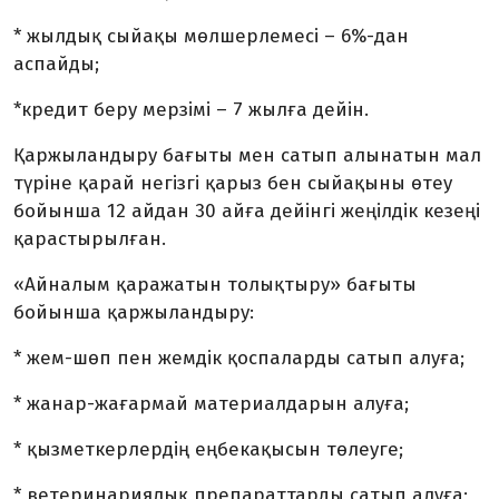
* жылдық сыйақы мөлшерлемесі – 6%-дан
аспайды;
*кредит беру мерзімі – 7 жылға дейін.
Қаржыландыру бағыты мен сатып алынатын мал
түріне қарай негізгі қарыз бен сыйақыны өтеу
бойынша 12 айдан 30 айға дейінгі жеңілдік кезеңі
қарастырылған.
«Айналым қаражатын толықтыру» бағыты
бойынша қаржыландыру:
* жем-шөп пен жемдік қоспаларды сатып алуға;
* жанар-жағармай материалдарын алуға;
* қызметкерлердің еңбекақысын төлеуге;
* ветеринариялық препараттарды сатып алуға;