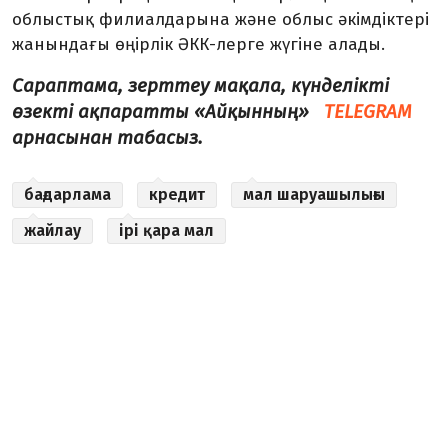
облыстық филиалдарына және облыс әкімдіктері
жанындағы өңірлік ӘКК-лерге жүгіне алады.
Сараптама, зерттеу мақала, күнделікті
өзекті ақпаратты «Айқынның»
TELEGRAM
арнасынан табасыз.
бағдарлама
кредит
мал шаруашылығы
жайлау
ірі қара мал