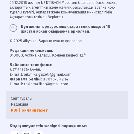
25.12.2018 жылғы №17418-СИ Мерзімді баспасөз басылымын,
ақпараттық агенттікті және желілік басылымды есепке қою
туралы куәлігі, Ақпарат және коммуникация министрлігінің
Ақпарат комитетімен берілген.
Бұл желілік ресурстың ақпараттық өнімдері 18
жастан асқан оқырманға арналған.
© 2025 Aikyn.kz. Барлық құқық қорғалған.
Редакция мекенжайы:
010000, Астана қаласы, Қонаев көшесі, 12/1.
Байланыс телефоны:
8 (7172) 76-84-66.
E-mail:
aikyn.kz.gazeti@gmail.com
Жарнама бөлімі:
8 701 675 42 14
E-mail:
reklama.liter@gmail.com
Сайт туралы
Редакция
PDF | онлайн газет
Біздің әлеуметтік желідегі парақшамыз