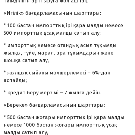
тиімділігін арттыруға жол ашпақ.
«Игілік» бағдарламасының шарттары:
* 100 бастан импорттық ірі қара малды немесе
500 импорттық ұсақ малды сатып алу;
* импорттық немесе отандық асыл тұқымды
жылқы, түйе, марал, ара тұқымдарын және
шошқа сатып алу;
* жылдық сыйақы мөлшерлемесі – 6%-дан
аспайды;
* кредит беру мерзімі – 7 жылға дейін.
«Береке» бағдарламасының шарттары:
* 500 бастан жоғары импорттық ірі қара малды
немесе 1000 бастан жоғары импорттық ұсақ
малды сатып алу;