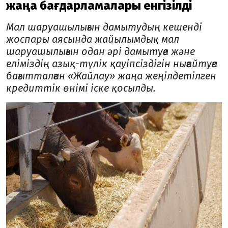
жаңа бағдарламалары енгізілді
Мал шаруашылығын дамытудың кешенді
жоспары аясында жайылымдық мал
шаруашылығын одан әрі дамытуға және
еліміздің азық-түлік қауіпсіздігін нығайтуға
бағытталған «Жайлау» жаңа жеңілдетілген
кредиттік өнімі іске қосылды.