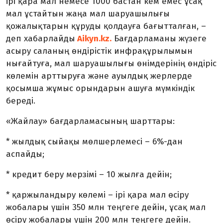
ірі қара мал немесе 1000 бастан кем емес ұсақ
мал ұстайтын жаңа мал шаруашылығы
қожалықтарын құруды қолдауға бағытталған, –
деп хабарлайды
Aikyn.kz.
Бағдарламаны жүзеге
асыру саланың өндірістік инфрақұрылымын
нығайтуға, мал шаруашылығы өнімдерінің өндіріс
көлемін арттыруға және ауылдық жерлерде
қосымша жұмыс орындарын ашуға мүмкіндік
береді.
«Жайлау» бағдарламасының шарттары:
* жылдық сыйақы мөлшерлемесі – 6%-дан
аспайды;
* кредит беру мерзімі – 10 жылға дейін;
* қаржыландыру көлемі – ірі қара мал өсіру
жобалары үшін 350 млн теңгеге дейін, ұсақ мал
өсіру жобалары үшін 200 млн теңгеге дейін.