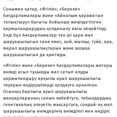
Сонымен қатар, «Игілік», «Береке»
бағдарламалары және «Айналым қаражатын
толықтыру» бағыты бойынша жеңілдетілген
қаржыландырудың қолданылу аясы кеңейтілді.
Енді бұл бағдарламалар тек ірі қара мал
шаруашылығын ғана емес, қой, жылқы, түйе, ара,
марал шаруашылықтарын және шошқа
шаруашылығын да қамтиды.
«Игілік» және «Береке» бағдарламалары жоғары
өнімді асыл тұқымды мал сатып алуды
қаржыландыру арқылы ауыл шаруашылығы
тауарын өндірушілерді қолдауға арналған.
Осының барлығы ауыл шаруашылығы
жануарларының санын көбейтуге, табындардың
генетикалық әлеуетін жақсартуға, сондай-ақ мал
шаруашылығы өнімдерінің өнімділігі мен өндіріс