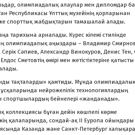
альдар, олимпиадалық алаулар мен дипломдар ба
ан Республикасы Ұлттық музейінің қорларынан
ке спорттық жабдықтарын тамашалай алады.
аңа тарихына арналады. Күрес кілемі стилінде
нның олимпиадалық аңыздары – Владимир Смирнов
, Серік Сәпиев, Александр Винокуров, Денис Тен,
лдос Сметовтің өмірі мен жетістіктеріне қатысты
 алады.
анды тақталарды» қамтиды. Мұнда олимпиадалы
сқаларында нейрожелілік технологиялардың
мен спортшылардың бейнелері «жанданады».
 коллекциясы бұған дейін көшпелі көрме
ің қалаларында, сондай-ақ II Еуропа ойындары
аясында Казанда және Санкт-Петербург халықар