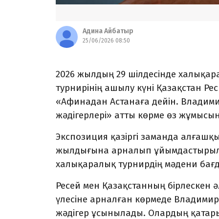
Адина Айбатыр
25/06/2026 08:50
2026 жылдың 29 шілдесінде халықа
турнирінің ашылу күні Қазақстан Ре
«Афинадан Астанаға дейін. Влади
жәдігерлері» атты көрме өз жұмысы
Экспозиция қазіргі заманда алғаш
жылдығына арналып ұйымдастырыл
халықаралық турнирдің мәдени бағ
Ресей мен Қазақстанның бірлескен 
үлесіне арналған көрмеде Владими
жәдігер ұсынылады. Олардың қата