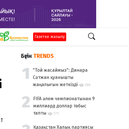
Газетке жазылу
Бүгін
TRENDS
"Той жасаймыз": Динара
Сәтжан қуанышты
і
жаңалығын жеткізді
296
FIFA әлем чемпионатынан 9
миллиард доллар табыс
тапты
171
1
Қазақстан Халық партиясы