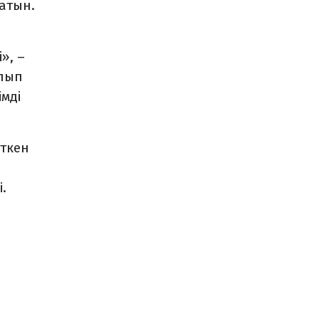
атын.
», –
олып
мді
өткен
.