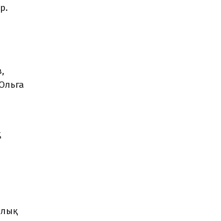
р.
,
 Ольга
қ
алық