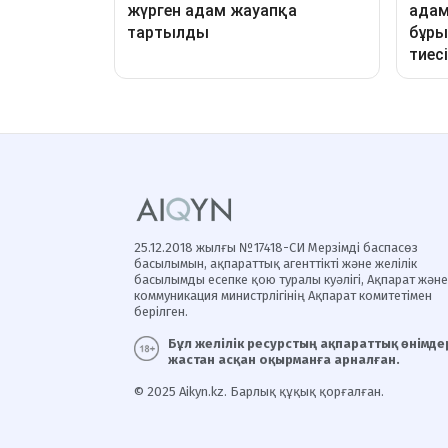
25.12.2018 жылғы №17418-СИ Мерзімді баспасөз
басылымын, ақпараттық агенттікті және желілік
басылымды есепке қою туралы куәлігі, Ақпарат және
коммуникация министрлігінің Ақпарат комитетімен
берілген.
Бұл желілік ресурстың ақпараттық өнімдер
жастан асқан оқырманға арналған.
© 2025 Aikyn.kz. Барлық құқық қорғалған.