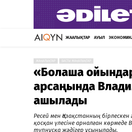
ЖАҢАЛЫҚТАР
АУЫЛ
ЭКОНОМИК
ЖАҢАЛЫҚТАР
БАСТЫ ЖАҢАЛЫҚТАР
«Болашақ ойындар
қарсаңында Влади
ашылады
Ресей мен Қазақстанның бірлеске
қосқан үлесіне арналған көрмеде
түпнұсқа жәдігер ұсынылады.