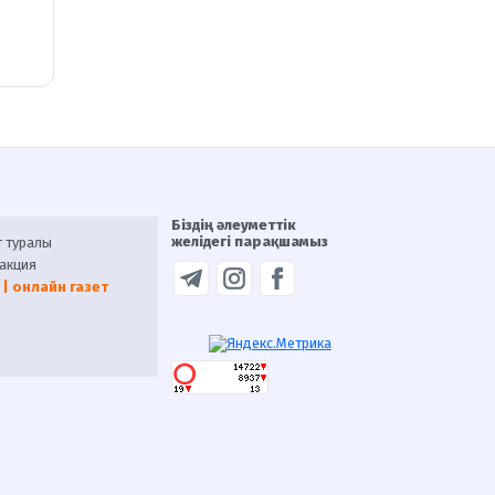
Біздің әлеуметтік
желідегі парақшамыз
т туралы
акция
 | онлайн газет