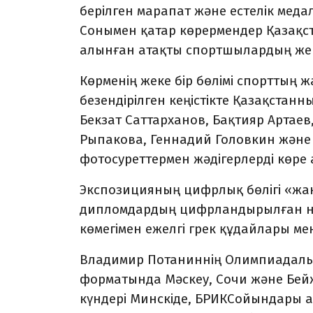
берілген марапат және естелік мед
Сонымен қатар көрермендер Қазақст
алынған атақты спортшылардың же
Көрменің жеке бір бөлімі спорттың ж
безендірілген кеңістікте Қазақста
Бекзат Саттарханов, Бақтияр Артаев
Рыпакова, Геннадий Головкин және Е
фотосуреттермен жәдігерлерді көре
Экспозицияның цифрлық бөлігі «ж
дипломдардың цифрландырылған нұ
көмегімен ежелгі грек құдайлары 
Владимир Потаниннің Олимпиадалық
форматында Мәскеу, Сочи және Бейж
күндері Минскіде, БРИКСойындары 