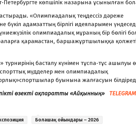
т-Петербургте көпшілік назарына ұсынылған бол
ғастырады. «Олимпиадалық теңдессіз дәреже
е бүкіл адамзаттың бірлігі идеяларымен үндеседі
үниежүзілік олимпиадалық мұраның бір бөлігі б
раларға қарамастан, баршажұртшылыққа қолжеті
 турнирінің басталу күнімен тұспа-тұс ашылуы 
н спорттық мүдделер мен олимпиадалық
рлық»спортшылар буынына жалғасуын білдіреді
елікті өзекті ақпаратты «Айқынның»
TELEGRAM
кспозиция
Болашақ ойындары – 2026