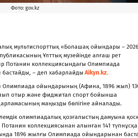
Фото: gov.kz
ралық мультиспорттық «Болашақ ойындары – 202
спубликасының Ұлттық музейінде алғаш рет
мир Потанин коллекциясындағы Олимпиада
н бастайды, – деп хабарлайды
Aikyn.kz.
қы Олимпиада ойындарының (Афина, 1896 жыл) 13
ып отыр және фиджитал спорт бойынша
дарламасының маңызды бөлігіне айналады.
әлемдік олимпиадалық қозғалыстың дамуына қос
р Потанин коллекциясынан алынған 141 түпнұсқа
рында 1896 жылғы Олимпиада ойындарынан баст