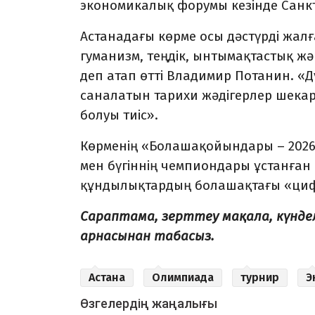
экономикалық форумы кезінде Санк
Астанадағы көрме осы дәстүрді жал
гуманизм, теңдік, ынтымақтастық жән
деп атап өтті Владимир Потанин. «Д
саналатын тарихи жәдігерлер шека
болуы тиіс».
Көрменің «Болашақойындары – 2026»
мен бүгіннің чемпиондары ұстанға
құндылықтардың болашақтағы «циф
Сараптама, зерттеу мақала, күнд
арнасынан табасыз.
Астана
Олимпиада
турнир
Э