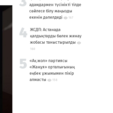
адамдармен түсінікті тілде
сөйлесе білу маңызды
екенін дәлелдеді
167
ЖСДП: Астанада
қалдықтарды бөлек жинау
жобасы таныстырылды
160
«Ақ жол» партиясы
«Жанұя» орталығының
еңбек ұжымымен пікір
алмасты
158