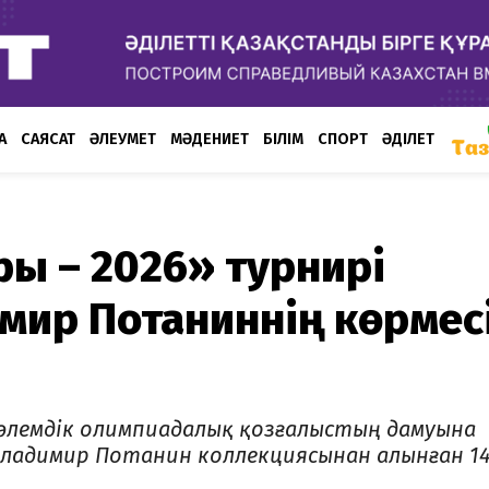
А
САЯСАТ
ӘЛЕУМЕТ
МӘДЕНИЕТ
БІЛІМ
СПОРТ
ӘДІЛЕТ
ы – 2026» турнирі
мир Потаниннің көрмес
н әлемдік олимпиадалық қозғалыстың дамуына
 Владимир Потанин коллекциясынан алынған 14