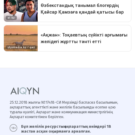
25.12.2018 жылғы №17418-СИ Мерзімді баспасөз басылымын,
ақпараттық агенттікті және желілік басылымды есепке қою
туралы куәлігі, Ақпарат және коммуникация министрлігінің
Ақпарат комитетімен берілген.
Бұл желілік ресурстың ақпараттық өнімдері 18
жастан асқан оқырманға арналған.