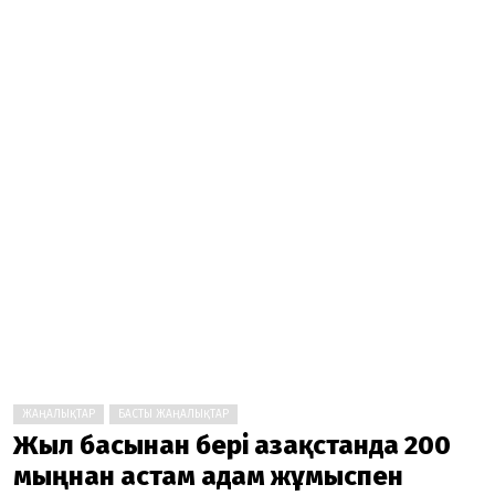
ЖАҢАЛЫҚТАР
БАСТЫ ЖАҢАЛЫҚТАР
Жыл басынан бері Қазақстанда 200
мыңнан астам адам жұмыспен