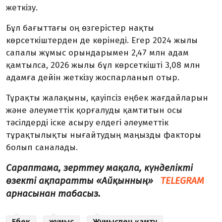
жеткізу.
Бұл бағыттағы оң өзгерістер нақты
көрсеткіштерден де көрінеді. Егер 2024 жылы
сапалы жұмыс орындарымен 2,47 млн адам
қамтылса, 2026 жылы бұл көрсеткішті 3,08 млн
адамға дейін жеткізу жоспарланып отыр.
Тұрақты жалақыны, қауіпсіз еңбек жағдайларын
және әлеуметтік қорғалуды қамтитын осы
тәсілдерді іске асыру елдегі әлеуметтік
тұрақтылықты нығайтудың маңызды факторы
болып саналады.
Сараптама, зерттеу мақала, күнделікті
өзекті ақпаратты «Айқынның»
TELEGRAM
арнасынан табасыз.
Еңбек
жұмыс
Жұмыспен қамту