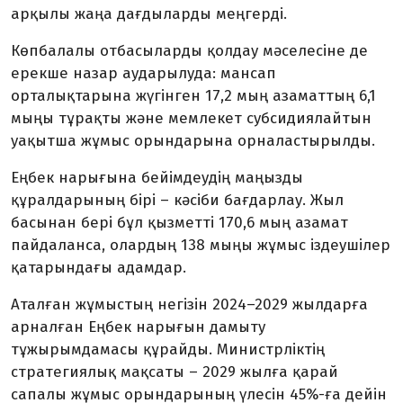
арқылы жаңа дағдыларды меңгерді.
Көпбалалы отбасыларды қолдау мәселесіне де
ерекше назар аударылуда: мансап
орталықтарына жүгінген 17,2 мың азаматтың 6,1
мыңы тұрақты және мемлекет субсидиялайтын
уақытша жұмыс орындарына орналастырылды.
Еңбек нарығына бейімдеудің маңызды
құралдарының бірі – кәсіби бағдарлау. Жыл
басынан бері бұл қызметті 170,6 мың азамат
пайдаланса, олардың 138 мыңы жұмыс іздеушілер
қатарындағы адамдар.
Аталған жұмыстың негізін 2024–2029 жылдарға
арналған Еңбек нарығын дамыту
тұжырымдамасы құрайды. Министрліктің
стратегиялық мақсаты – 2029 жылға қарай
сапалы жұмыс орындарының үлесін 45%-ға дейін