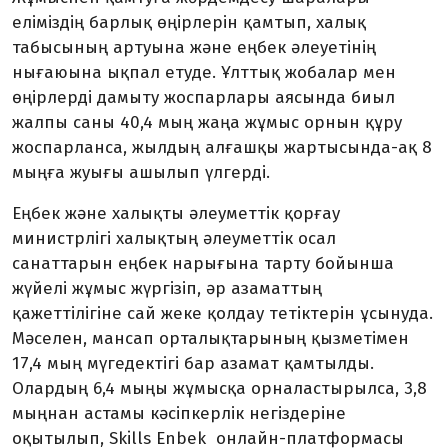
еліміздің барлық өңірлерін қамтып, халық
табысының артуына және еңбек әлеуетінің
нығаюына ықпал етуде. Ұлттық жобалар мен
өңірлерді дамыту жоспарлары аясында биыл
жалпы саны 40,4 мың жаңа жұмыс орнын құру
жоспарланса, жылдың алғашқы жартысында-ақ 8
мыңға жуығы ашылып үлгерді.
Еңбек және халықты әлеуметтік қорғау
министрлігі халықтың әлеуметтік осал
санаттарын еңбек нарығына тарту бойынша
жүйелі жұмыс жүргізіп, әр азаматтың
қажеттілігіне сай жеке қолдау тетіктерін ұсынуда.
Мәселен, мансап орталықтарының қызметімен
17,4 мың мүгедектігі бар азамат қамтылды.
Олардың 6,4 мыңы жұмысқа орналастырылса, 3,8
мыңнан астамы кәсіпкерлік негіздеріне
оқытылып, Skills Enbek онлайн-платформасы