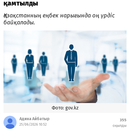
қамтылды
Қазақстанның еңбек нарығында оң үрдіс
байқалады.
Фото: gov.kz
Адина Айбатыр
355
25/06/2026 10:52
оқылды