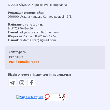
© 2025 Aikyn.kz. Барлық құқық қорғалған.
Редакция мекенжайы:
010000, Астана қаласы, Қонаев көшесі, 12/1.
Байланыс телефоны:
8 (7172) 76-84-66.
E-mail:
aikyn.kz.gazeti@gmail.com
Жарнама бөлімі:
8 701 675 42 14
E-mail:
reklama.liter@gmail.com
Сайт туралы
Редакция
PDF | онлайн газет
Біздің әлеуметтік желідегі парақшамыз