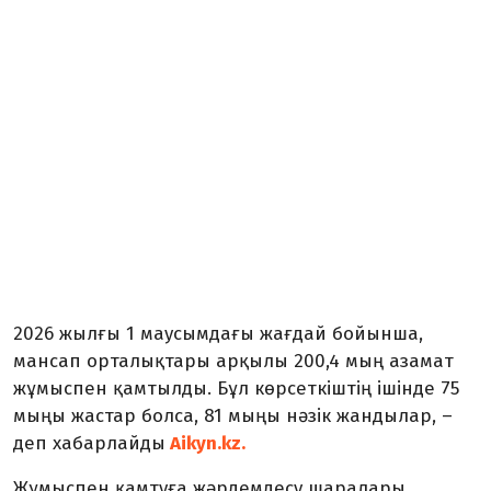
2026 жылғы 1 маусымдағы жағдай бойынша,
мансап орталықтары арқылы 200,4 мың азамат
жұмыспен қамтылды. Бұл көрсеткіштің ішінде 75
мыңы жастар болса, 81 мыңы нәзік жандылар, –
деп хабарлайды
Aikyn.kz.
Жұмыспен қамтуға жәрдемдесу шаралары