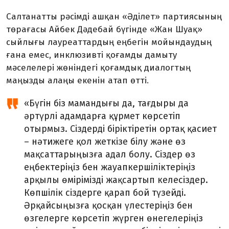
Салтанатты рәсімді ашқан «Әділет» партиясының
төрағасы Айбек Дәдебай бүгінде «Жан Шуақ»
сыйлығы лауреаттардың еңбегін мойындаудың
ғана емес, инклюзивті қоғамды дамыту
мәселелері жөніндегі қоғамдық диалогтың
маңызды алаңы екенін атап өтті.
«Бүгін біз мамандығы да, тағдыры да
әртүрлі адамдарға құрмет көрсетіп
отырмыз. Сіздерді біріктіретін ортақ қасиет
– нәтижеге қол жеткізе білу және өз
мақсаттарыңызға адал болу. Сіздер өз
еңбектеріңіз бен жауапкершіліктеріңіз
арқылы өмірімізді жақсартып келесіздер.
Көпшілік сіздерге қарап бой түзейді.
Әрқайсыңызға қосқан үлестеріңіз бен
өзгелерге көрсетіп жүрген өнегелеріңіз