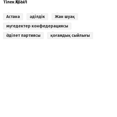
Тілек ҚАБЫЛ
Астана
әділдік
Жан шуақ
мүгедектер конфедерациясы
Әділет партиясы
қоғамдық сыйлығы