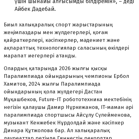
үшін шынайы алғысымды білдіремін», – деді
Айбек Дәдебай.
Биыл халықаралық спорт жарыстарының
жеңімпаздары мен жүлдегерлері, қоғам
қайраткерлері, кәсіпкерлер, мәдениет және
ақпараттық технологиялар саласының өкілдері
марапат иегерлері атанды.
Олардың қатарында 2026 жылғы қыс­қы
Паралимпиада ойындарының чемпио­ны Ербол
Хамитов, 2024 жылғы Паралимпиада
ойындарының қола жүлдегері Дастан
Мұқашбеков, Future-IT робототехника мектебінің
негізін қалаушы Дамир Нұркежанов, IT-маман әрі
паралимпиада спортшысы Айсұлу Сүлейменова,
музыкант Кенжебек Нұрдолдай және кәсіпкер
Динара Құтжолова бар. Ал халықаралық
лауреаттар ретінде Гиннестің рекордтар