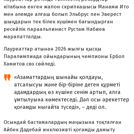
кітабына енген жапон скрипкашысы Манами Ито
мен әлемде алғаш болып Эльбрус пен Эверест
шыңдарын тек білек күшімен бағындырған
ресейлік параальпинист Рустам Набиев
марапатталды.
Лауреаттар атынан 2026 жылғы қысқы
Паралимпиада ойындарының чемпионы Ербол
Хамитов сөз сөйледі.
«Азаматтардың шынайы қолдауы,
атсалысуы және бір-біріне деген құрметі
адамдардың өз күшіне сенім артып, алға
ұмтылуына көмектеседі. Дәл осы әрекеттер
қоғамды нығайта түседі», – деді ол.
Осындай бастамалардың маңызына тоқталған
Айбек Дәдебай инклюзивті қоғамды дамыту