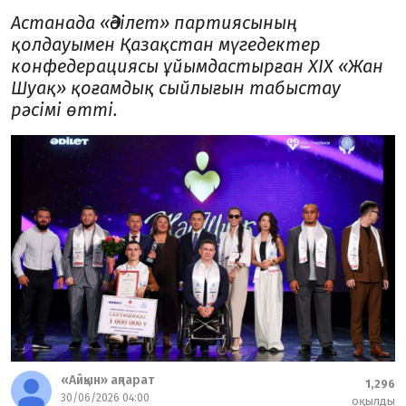
Астанада «Әділет» партиясының
қолдауымен Қазақстан мүгедектер
конфедерациясы ұйымдастырған XIX «Жан
Шуақ» қоғамдық сыйлығын табыстау
рәсімі өтті.
«Айқын» ақпарат
1,296
30/06/2026 04:00
оқылды