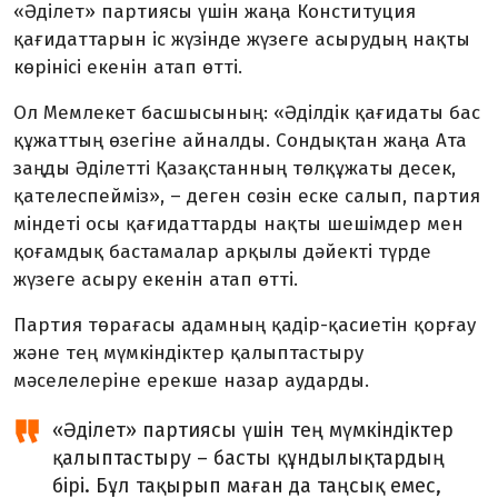
«Әділет» партиясы үшін жаңа Конституция
қағидаттарын іс жүзінде жүзеге асырудың нақты
көрінісі екенін атап өтті.
Ол Мемлекет басшысының: «Әділдік қағидаты бас
құжаттың өзегіне айналды. Сондықтан жаңа Ата
заңды Әділетті Қазақстанның төлқұжаты десек,
қателеспейміз», – деген сөзін еске салып, партия
міндеті осы қағидаттарды нақты шешімдер мен
қоғамдық бастамалар арқылы дәйекті түрде
жүзеге асыру екенін атап өтті.
Партия төрағасы адамның қадір-қа­сиетін қорғау
және тең мүмкіндіктер қалыптастыру
мәселелеріне ерекше назар аударды.
«Әділет» партиясы үшін тең мүмкіндіктер
қалыптастыру – басты құндылықтардың
бірі. Бұл тақырып маған да таңсық емес,