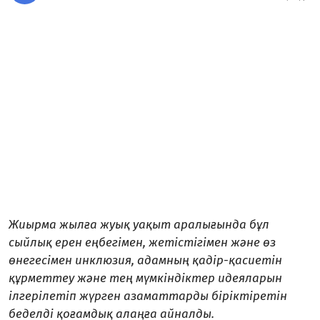
Жиырма жылға жуық уақыт аралығында бұл
сыйлық ерен еңбегімен, жетістігімен және өз
өнегесімен инклюзия, адамның қадір-қасиетін
құрметтеу және тең мүмкіндіктер идеяларын
ілгерілетіп жүрген азаматтарды біріктіретін
беделді қоғамдық алаңға айналды.