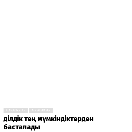
ЖАҢАЛЫҚТАР
A-NEWSPAPER
Әділдік тең мүмкіндіктерден
басталады