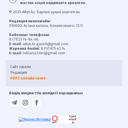
жастан асқан оқырманға арналған.
© 2025 Aikyn.kz. Барлық құқық қорғалған.
Редакция мекенжайы:
010000, Астана қаласы, Қонаев көшесі, 12/1.
Байланыс телефоны:
8 (7172) 76-84-66.
E-mail:
aikyn.kz.gazeti@gmail.com
Жарнама бөлімі:
8 701 675 42 14
E-mail:
reklama.liter@gmail.com
Сайт туралы
Редакция
PDF | онлайн газет
Біздің әлеуметтік желідегі парақшамыз