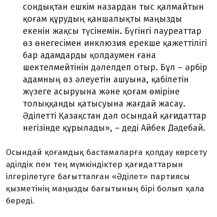
сондықтан ешкім назардан тыс қалмайтын
қоғам құрудың қаншалықты маңызды
екенін жақсы түсінемін. Бүгінгі лауреаттар
өз өнегесімен инклюзия ерекше қажеттілігі
бар адамдарды қолдаумен ғана
шектелмейтінін дәлелдеп отыр. Бұл – әрбір
адамның өз әлеуетін ашуына, қабілетін
жүзеге асыруына және қоғам өміріне
толыққанды қатысуына жағдай жасау.
Әділетті Қазақстан дәл осындай қағидаттар
негізінде құрылады», – деді Айбек Дәдебай.
Осындай қоғамдық бастамаларға қолдау көрсету
әділдік пен тең мүмкіндіктер қағидаттарын
ілгерілетуге бағытталған «Әділет» партиясы
қызметінің маңызды бағытының бірі болып қала
береді.