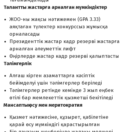
Талантты жастарға арналған мүмкіндіктер
ЖОО-ны жақсы нәтижемен (GPA 3.33)
аяқтаған түлектер конкурссыз жұмысқа
орналасады
Президенттік жастар кадр резерві жастарға
арналған әлеуметтік лифт
Өңірлерде жастар кадр резерві қалыптасты
Тәлімгерлік
Алғаш кірген азаматтарға кәсіптік
бейімделуі үшін тәлімгерлер беріледі
Тәлімгерлер ретінде кемінде 3 жыл еңбек
өтілі бар мемлекеттік қызметші бекітіледі
Мансаптық өсу мен меритократия
Қызмет нәтижесіне, құзырет, қабілетіне
қарай өсу мүмкіндігі қарастырылған
Бір лауазым шеңберінде жалақы мөлшері