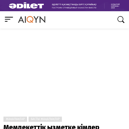
ЖАҢАЛЫҚТАР
БАСТЫ ЖАҢАЛЫҚТАР
Мемлекеттік қызметке кімдер