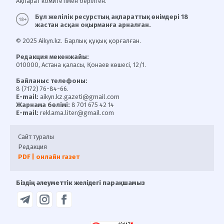
Ақпарат комитетімен берілген.
Бұл желілік ресурстың ақпараттық өнімдері 18
жастан асқан оқырманға арналған.
© 2025 Aikyn.kz. Барлық құқық қорғалған.
Редакция мекенжайы:
010000, Астана қаласы, Қонаев көшесі, 12/1.
Байланыс телефоны:
8 (7172) 76-84-66.
E-mail:
aikyn.kz.gazeti@gmail.com
Жарнама бөлімі:
8 701 675 42 14
E-mail:
reklama.liter@gmail.com
Сайт туралы
Редакция
PDF | онлайн газет
Біздің әлеуметтік желідегі парақшамыз