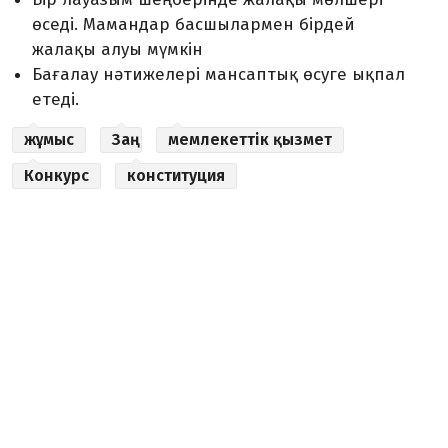
өседі. Мамандар басшылармен бірдей
жалақы алуы мүмкін
Бағалау нәтижелері мансаптық өсуге ықпал
етеді.
жұмыс
Заң
мемлекеттік қызмет
Конкурс
конституция