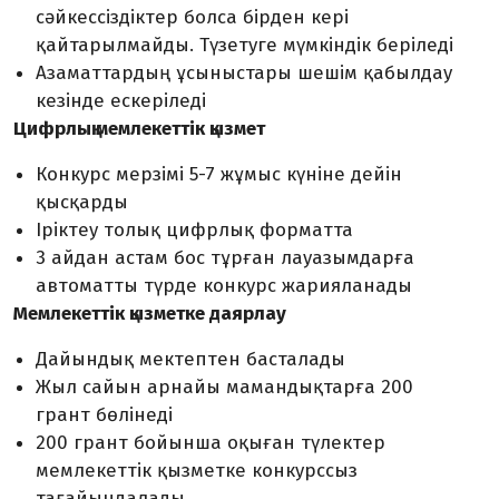
сәйкессіздіктер болса бірден кері
қайтарылмайды. Түзетуге мүмкіндік беріледі
Азаматтардың ұсыныстары шешім қабылдау
кезінде ескеріледі
Цифрлық мемлекеттік қызмет
Конкурс мерзімі 5-7 жұмыс күніне дейін
қысқарды
Іріктеу толық цифрлық форматта
3 айдан астам бос тұрған лауазымдарға
автоматты түрде конкурс жарияланады
Мемлекеттік қызметке даярлау
Дайындық мектептен басталады
Жыл сайын арнайы мамандықтарға 200
грант бөлінеді
200 грант бойынша оқыған түлектер
мемлекеттік қызметке конкурссыз
тағайындалады