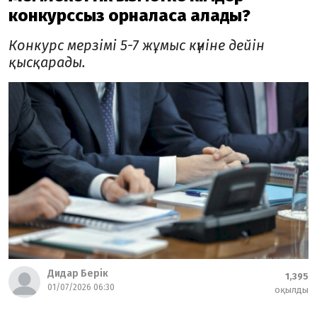
конкурссыз орналаса алады?
Конкурс мерзімі 5-7 жұмыс күніне дейін
қысқарады.
Дидар Берік
1,395
01/07/2026 06:30
оқылды