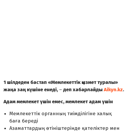
1 шілдеден бастап «Мемлекеттік қызмет туралы»
жаңа заң күшіне енеді,
–
деп хабарлайды
Aikyn.kz
.
Адам мемлекет үшін емес, мемлекет адам үшін
Мемлекеттік органның тиімділігіне халық
баға береді
Азаматтардың өтініштерінде қателіктер мен