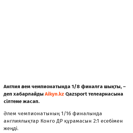
Англия әлем чемпионатында 1/8 финалға шықты, –
деп хабарлайды
Aikyn.kz
Qazsport телеарнасына
сілтеме жасап.
Әлем чемпионатының 1/16 финалында
англиялықтар Конго ДР құрамасын 2:1 есебімен
жеңді.