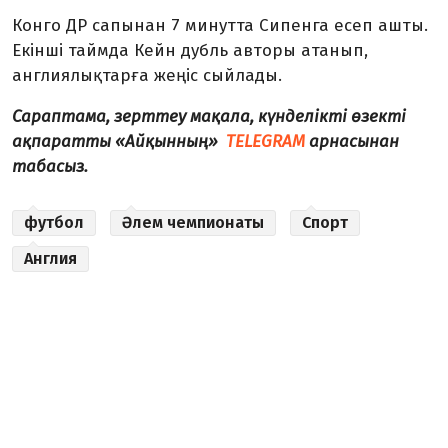
Конго ДР сапынан 7 минутта Сипенга есеп ашты.
Екінші таймда Кейн дубль авторы атанып,
англиялықтарға жеңіс сыйлады.
Сараптама, зерттеу мақала, күнделікті өзекті
ақпаратты «Айқынның»
TELEGRAM
арнасынан
табасыз.
футбол
Әлем чемпионаты
Спорт
Англия