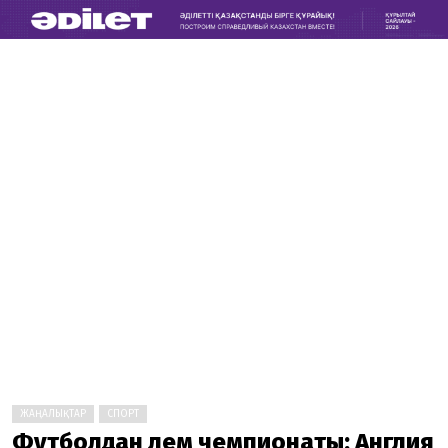
ЖАҢАЛЫҚТАР
СПОРТ
Футболдан әлем чемпионаты: Англия