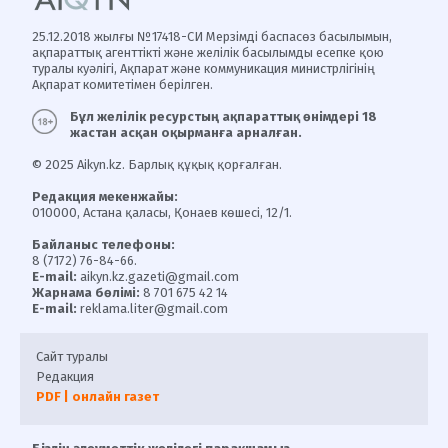
25.12.2018 жылғы №17418-СИ Мерзімді баспасөз басылымын,
ақпараттық агенттікті және желілік басылымды есепке қою
туралы куәлігі, Ақпарат және коммуникация министрлігінің
Ақпарат комитетімен берілген.
Бұл желілік ресурстың ақпараттық өнімдері 18
жастан асқан оқырманға арналған.
© 2025 Aikyn.kz. Барлық құқық қорғалған.
Редакция мекенжайы:
010000, Астана қаласы, Қонаев көшесі, 12/1.
Байланыс телефоны:
8 (7172) 76-84-66.
E-mail:
aikyn.kz.gazeti@gmail.com
Жарнама бөлімі:
8 701 675 42 14
E-mail:
reklama.liter@gmail.com
Сайт туралы
Редакция
PDF | онлайн газет