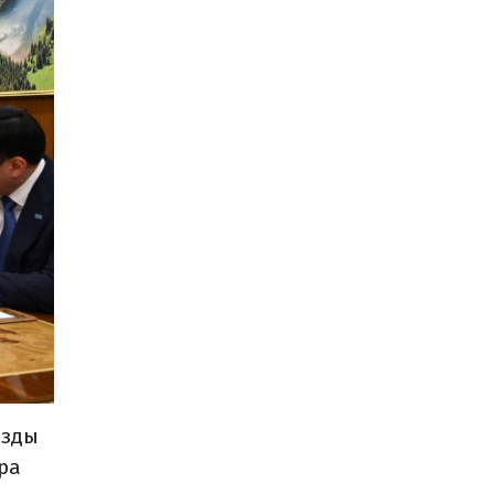
ызды
ра