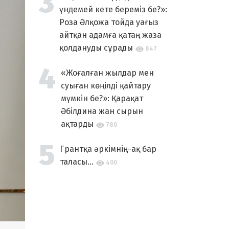
үндемей кете береміз бе?»:
Роза Әлқожа тойда уағыз
айтқан адамға қатаң жаза
қолдануды сұрады
847
«Жоғалған жылдар мен
суыған көңілді қайтару
мүмкін бе?»: Қарақат
Әбілдина жан сырын
ақтарды
780
Грантқа әркімнің-ақ бар
таласы...
400