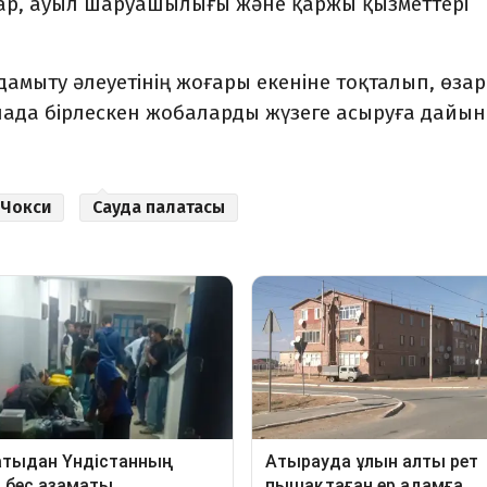
лар, ауыл шаруашылығы және қаржы қызметтері
амыту әлеуетінің жоғары екеніне тоқталып, өза
лада бірлескен жобаларды жүзеге асыруға дайын
 Чокси
Сауда палатасы