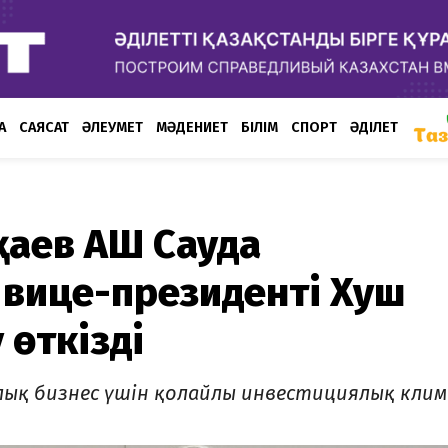
А
САЯСАТ
ӘЛЕУМЕТ
МӘДЕНИЕТ
БІЛІМ
СПОРТ
ӘДІЛЕТ
аев АҚШ Сауда
 вице-президенті Хуш
 өткізді
лық бизнес үшін қолайлы инвестициялық кли