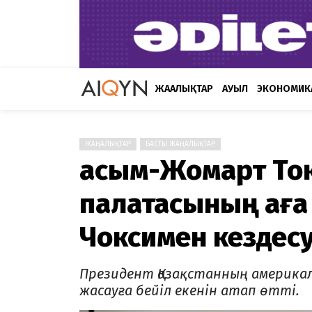
ЖАҢАЛЫҚТАР
АУЫЛ
ЭКОНОМИК
ЖАҢАЛЫҚТАР
БАСТЫ ЖАҢАЛЫҚТАР
Қасым-Жомарт Тоқ
палатасының аға
Чоксимен кездесу
Президент Қазақстанның америка
жасауға бейіл екенін атап өтті.