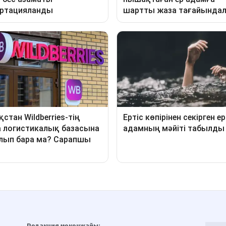
Редакция мекенжайы: