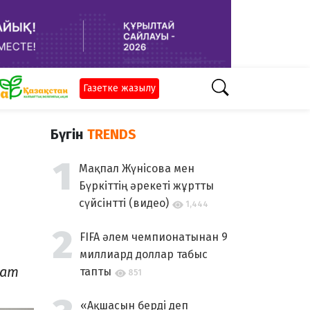
Газетке жазылу
Бүгін
TRENDS
Мақпал Жүнісова мен
Бүркіттің әрекеті жұртты
сүйсінтті (видео)
1,444
FIFA әлем чемпионатынан 9
миллиард доллар табыс
мат
тапты
851
«Ақшасын берді деп