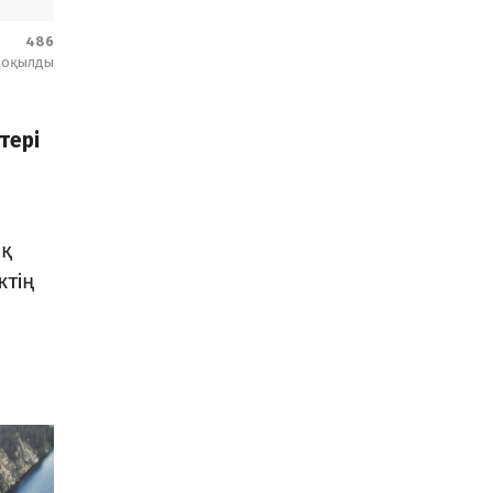
486
оқылды
тері
ақ
ктің