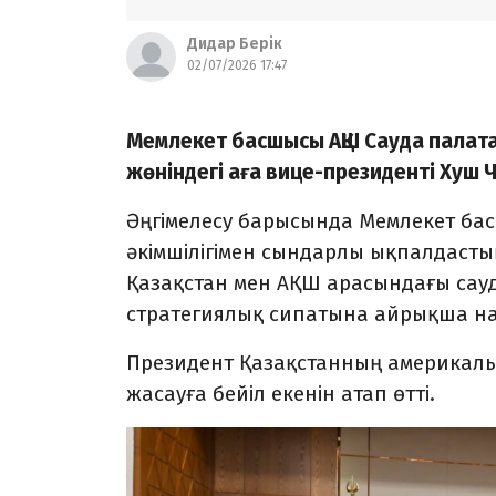
Дидар Берік
02/07/2026 17:47
Мемлекет басшысы АҚШ Сауда палата
жөніндегі аға вице-президенті Хуш
Әңгімелесу барысында Мемлекет ба
әкімшілігімен сындарлы ықпалдастық
Қазақстан мен АҚШ арасындағы сауд
стратегиялық сипатына айрықша на
Президент Қазақстанның америкалы
жасауға бейіл екенін атап өтті.