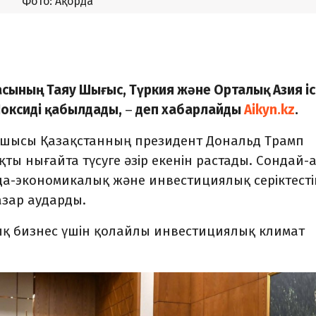
Фото: Ақорда
сының Таяу Шығыс, Түркия және Орталық Азия іс
 Чоксиді қабылдады,
–
деп хабарлайды
Aikyn.kz
.
сшысы Қазақстанның президент Дональд Трамп
ты нығайта түсуге әзір екенін растады. Сондай-
а-экономикалық және инвестициялық серіктесті
зар аударды.
қ бизнес үшін қолайлы инвестициялық климат