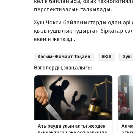
көлік байланысы, озық технология
перспективасын талқылады.
Хуш Чокси байланыстарды одан әрі д
қызығушылық тудырған бірқатар са
екенін жеткізді.
Қасым-Жомарт Тоқаев
АҚШ
Хуш