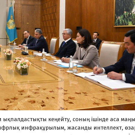
 ықпалдастықты кеңейту, соның ішінде аса маң
цифрлық инфрақұрылым, жасанды интеллект, өза