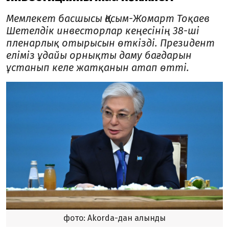
Мемлекет басшысы Қасым-Жомарт Тоқаев
Шетелдік инвесторлар кеңесінің 38-ші
пленарлық отырысын өткізді. Президент
еліміз ұдайы орнықты даму бағдарын
ұстанып келе жатқанын атап өтті.
фото: Akorda-дан алынды