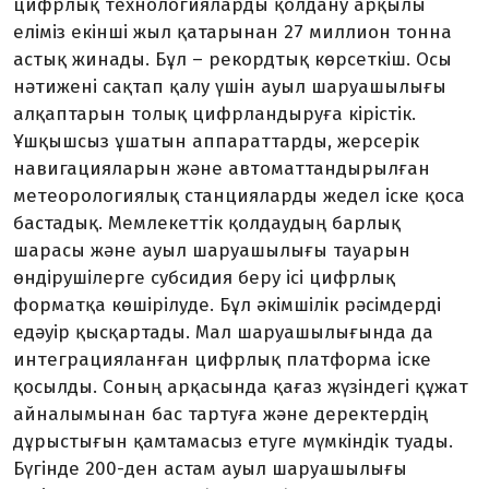
цифрлық технологияларды қолдану арқылы
еліміз екінші жыл қатары­нан 27 миллион тонна
астық жи­нады. Бұл – рекордтық көрсеткіш. Осы
нәтижені сақтап қалу үшін ауыл шаруашылығы
алқаптарын толық цифрландыруға кірістік.
Ұшқышсыз ұшатын аппараттарды, жерсерік
навигацияларын және автоматтан­дырылған
метеоро­логиялық стан­ция­ларды жедел іске қоса
бастадық. Мемлекеттік қолдаудың барлық
шарасы және ауыл шаруашылығы тауарын
өндірушілерге субсидия беру ісі цифрлық
форматқа кө­шірілуде. Бұл әкімшілік рәсімдерді
едәуір қыс­қартады. Мал шаруа­шылығында да
интеграцияланған цифрлық плат­форма іске
қосылды. Соның арқа­сын­да қағаз жүзіндегі құжат
айна­лымынан бас тартуға және де­­рек­­тердің
дұрыстығын қамтама­сыз етуге мүмкіндік туады.
Бүгінде 200-ден астам ауыл шаруашылығы