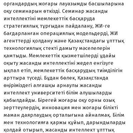
органдардың жоғары лауазымды басшыларына
оқу семинарын өткізді. Семинар жасанды
интеллектіні мемлекеттік басқаруда
стратегиялық тұрғыдан пайдалану, ЖИ-ге
бағдарланған операциялық модельдерді, ЖИ
агенттерді қолдану және Қазақстан­дағы ұлттық
технологиялық стекті дамыту мәселелерін
қамтыды. Мемлекеттік қызметшілерді ұдайы
оқыту жасанды интеллектіні жедел енгізуге
ықпал етіп, мемлекеттік басқарудың тиімділігін
арттыра түседі. Бұдан бөлек, Қазақстанда
өңіріміздегі алғашқы арнаулы жасанды
интеллект университеті білім алушыларды
қабылдайды. Бірегей жоғары оқу орны озық
зерттеулердің, инновация мен жоғары білікті
маман даярлаудың орталығына айналмақ. Білім
мен технологияға қаржы құйып, дарын­дыларды
қолдай отырып, жасанды интеллект ұлттық