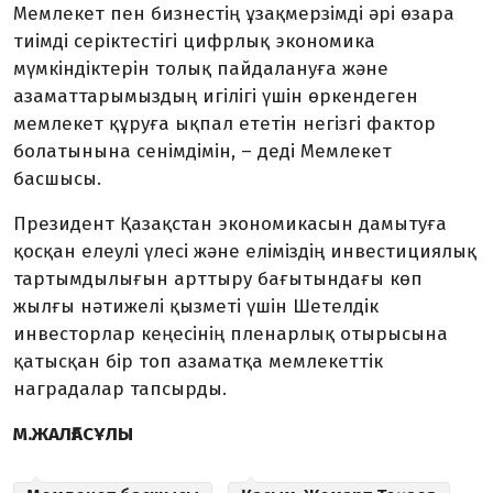
Мемлекет пен бизнестің ұзақмерзімді әрі өзара
тиімді серіктестігі цифрлық эко­номика
мүмкіндіктерін толық пайдалануға және
азаматтары­мыздың игілігі үшін өркендеген
мемлекет құруға ықпал ететін не­гізгі фактор
болатынына сенім­дімін, – деді Мемлекет
басшысы.
Президент Қазақстан эко­номика­сын дамытуға
қосқан елеулі үлесі және еліміздің инвестициялық
тартымдылығын арттыру бағытын­дағы көп
жылғы нәтижелі қызметі үшін Шетелдік
инвесторлар кеңесі­нің пленарлық отырысына
қатыс­қан бір топ азаматқа мемлекеттік
наградалар тапсырды.
М.ЖАЛҒАСҰЛЫ