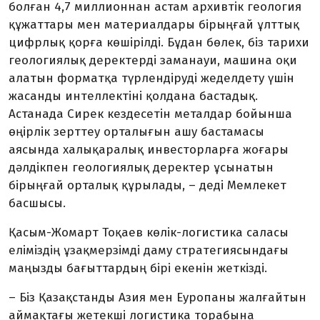
болған 4,7 миллионнан астам архивтік геология
құжаттары мен материалдары бірыңғай ұлттық
цифрлық қорға көшірілді. Бұдан бөлек, біз тарихи
геологиялық деректерді заманауи, машина оқи
алатын форматқа түрлендіруді жеделдету үшін
жасанды интеллек­тіні қолдана бастадық.
Астанада Си­рек кездесетін металдар бойын­ша
өңірлік зерттеу орталығын ашу бастамасы
аясында халықаралық инвесторларға жоғары
дәлдікпен геологиялық деректер ұсынатын
бірыңғай орталық құрылады, – деді Мемлекет
басшысы.
Қасым-Жомарт Тоқаев көлік-ло­гистика саласы
еліміздің ұзақ­мерзімді даму стратегиясындағы
маңызды бағыттардың бірі екенін жеткізді.
– Біз Қазақстанды Азия мен Еуропаны жалғайтын
аймақтағы жетек­ші логистика торабына