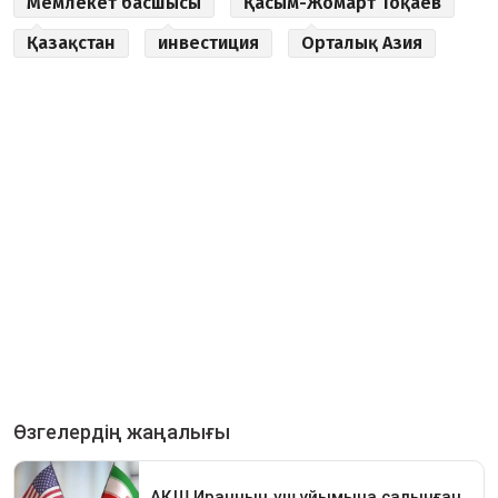
Мемлекет басшысы
Қасым-Жомарт Тоқаев
Қазақстан
инвестиция
Орталық Азия