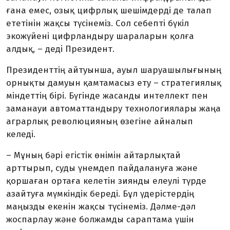
ғана емес, озық цифрлық шешімдерді де талап
ететінін жақсы түсінеміз. Сол себепті бүкіл
экожүйені цифрлан­дыру шараларын қолға
алдық, – деді Президент.
Президенттің айтуынша, ауыл шаруашылығының
орнықты да­муын қамтамасыз ету – стратегия­лық
міндеттің бірі. Бүгінде жасанды интеллект пен
заманауи автомат­тан­дыру технологиялары жаңа
аграр­лық революцияның өзегіне айналып
келеді.
– Мұның бәрі егістік өнімін айтарлықтай
арттырып, суды үнем­деп пайдалануға және
қоршаған ортаға келетін зиянды елеулі түрде
азайтуға мүмкіндік береді. Бұл үдерістердің
маңызды екенін жақсы түсінеміз. Дәлме-дәл
жоспарлау және болжамды сараптама үшін