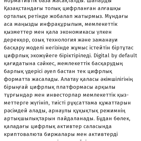
нормативтік база жасақталды. Шаһарды
Қазақстан­дағы толық цифрланған алғашқы
орталық ретінде жобалап жатыр­мыз. Мұндағы
аса маңызды инфра­құрылым, мемлекеттік
қызметтер мен қала экономикасы үлкен
дерекқор, озық технология және заманауи
басқару моделі негізінде жұмыс істейтін біртұтас
цифрлық экожүйеге біріктіріледі. Digital by default
қағидатына сәйкес, мемлекеттік басқарудың
барлық үдерісі әуел бастан тек цифрлық
форматта жасалады. Алатау қаласы әкімшілігінің
бірыңғай цифрлық платформасы арқылы
тұрғындар мен инвесторлар мемлекеттік қыз­
меттерге жүгініп, тиісті рұқсаттама құжаттарын
рәсімдей алады, арнау­лы құқықтық режимнің
артық­шылық­тарын пайдаланады. Бұдан бөлек,
қаладағы цифрлық активтер саласында
криптовалюта биржа­лары мен активтерді