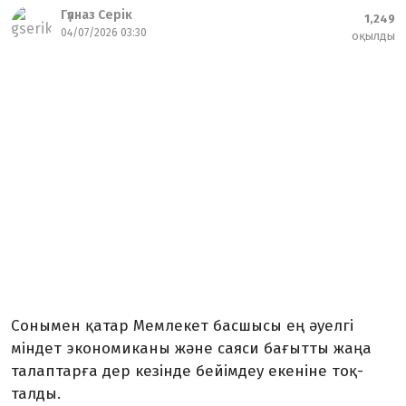
Гүлназ Серік
1,249
04/07/2026 03:30
оқылды
Сонымен қатар Мемлекет бас­шы­сы ең әуелгі
міндет экономиканы және саяси бағытты жаңа
та­лап­тарға дер кезінде бейім­деу екеніне тоқ­
талды.