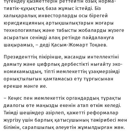
түгендеу қыз­мет­терін реттейтін озық норма­
тивтік-құқықтық база жұмыс істей­ді. Біз
халықаралық инвестор­ларды осы бірегей
юрисдикцияның артықшылықтарын жоғары
техно­логиялық және табысты жобаларды жүзеге
асыратын сенімді алаң ре­тінде пайдалануға
шақырамыз, – деді Қасым-Жомарт Тоқаев.
Президенттің пікірінше, жасан­ды интеллектіні
дамыту және цифр­лық дербестікті нығайту эко­
номикамыздың, тіпті мемлекеттің ұзақмерзімді
орнықтылығын қамтамасыз ету тұрғысынан
ерекше мәнге ие.
– Кеңес пен мемлекеттік органдардың тұрақты
диалогы өте маңызды екенін атап өткім келеді.
Тиімді шешімдер әзірлеп, қажетті реформалар
жүргізу үшін барлық қатысушының тәжірибесі мен
білімін, сарапшылық әлеуетін жұмылдырған жөн.