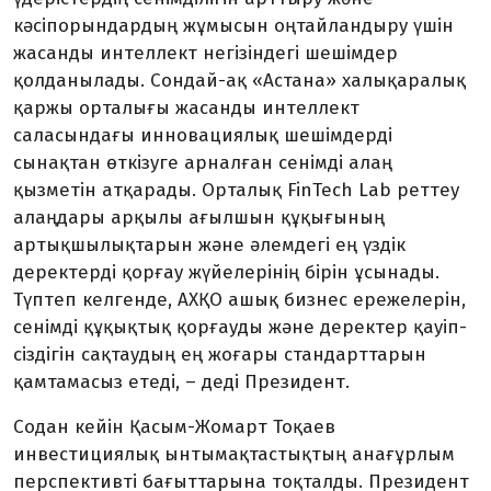
кәсіпорындардың жұмысын оңтай­ландыру үшін
жасанды интеллект негізіндегі шешімдер
қолданылады. Сондай-ақ «Астана» халықаралық
қаржы орталығы жасанды интел­лект
саласындағы инновациялық шешімдерді
сынақтан өткізуге арналған сенімді алаң
қызметін атқарады. Орталық FinTech Lab реттеу
алаңдары арқылы ағылшын құқығының
артықшылықтарын және әлемдегі ең үздік
деректерді қорғау жүйелерінің бірін ұсынады.
Түптеп келгенде, АХҚО ашық биз­нес ережелерін,
сенімді құқықтық қорғауды және деректер қауіп­
сіздігін сақтаудың ең жоғары стан­дарттарын
қамтамасыз етеді, – деді Президент.
Содан кейін Қасым-Жомарт Тоқаев
инвестициялық ынтымақ­тастықтың анағұрлым
перспективті бағыттарына тоқталды. Президент