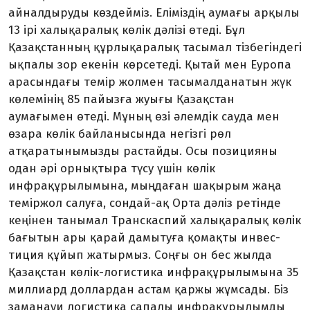
айналдыруды көздейміз. Еліміздің аумағы арқылы
13 ірі халықаралық көлік дәлізі өтеді. Бұл
Қазақстанның құрлықаралық тасымал тізбегіндегі
ықпалы зор екенін көрсетеді. Қытай мен Еуропа
арасындағы темір жолмен тасымалданатын жүк
көлемінің 85 пайызға жуығы Қазақ­стан
аумағымен өтеді. Мұның өзі әлемдік сауда мен
өзара көлік бай­ланысында негізгі рөл
атқаратыны­мызды растайды. Осы позицияны
одан әрі орнықтыра түсу үшін көлік
инфрақұрылымына, мыңдаған шақырым жаңа
теміржол салуға, сондай-ақ Орта дәліз ретінде
кеңінен танымал Транскаспий халықаралық көлік
бағытын ары қарай дамытуға қомақты инвес­
тиция құйып жатырмыз. Соңғы он бес жылда
Қазақстан көлік-логис­тика инфрақұрылымына 35
мил­лиард доллардан астам қаржы жұм­сады. Біз
заманауи логистика сапалы инфрақұрылымды