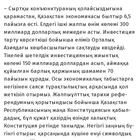
– Сыртқы конъюнктураның қо­­­лайсыздығына
қарамастан, Қа­зақстан экономикасы былтыр 6,5
пайызға өсті. Елдегі ішкі жал­пы өнім көлемі 300
миллиард дол­­лар­лық межеден асты. Инвестиция
тар­ту көрсеткіші бойынша еліміз Орталық
Азиядағы көш­­­­бас­шы­лы­ғын сақтауды көз­дейді.
Тікелей шет­елдік ин­вес­ти­цияның жиынтық
көлемі 150 мил­лиард доллардан асып, ай­мақ­қа
құйылған барлық қар­жы­ның шамамен 70
пайызын құ­рады. Осы экономикалық та­быс­тар­ға
негізінен саяси тұрақты­лық­­тың арқасында қол
жеткізіп отырмыз. Жалпыұлттық тарихи рефе­
рен­­­­думның қорытындысы бойынша Қазақстан
Республика­сы­ның жаңа Конституциясын қа­был­
да­дық, бұл құжат қазірдің өзін­де ха­лық­тық
Конституция ре­тінде та­ныл­ды. Негізгі заңның бү­
гінгі оты­­­­рыс қарсаңында күші­не енуі сим­­волдық