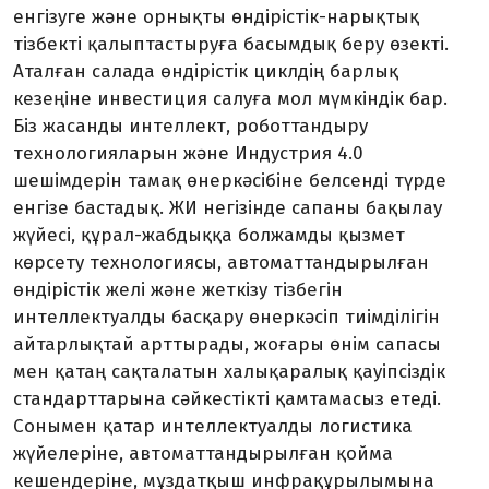
енгізуге және орнықты өндірістік-нарықтық
тізбекті қалыптастыруға басымдық беру өзекті.
Аталған салада өндірістік циклдің барлық
кезеңіне инвестиция салуға мол мүмкіндік бар.
Біз жасанды интеллект, роботтандыру
технологияларын және Индустрия 4.0
шешімдерін тамақ өнеркәсібіне белсенді түрде
енгізе бастадық. ЖИ негізінде сапа­ны бақылау
жүйесі, құрал-жаб­дыққа болжамды қызмет
көрсету технологиясы, автоматтандырылған
өндірістік желі және жеткізу тізбегін
интеллектуалды басқару өнеркәсіп тиімділігін
айтарлықтай арттырады, жоғары өнім сапасы
мен қатаң сақталатын халықаралық қауіпсіздік
стандарттарына сәйкес­тікті қамтамасыз етеді.
Сонымен қатар интеллектуалды логистика
жүйелеріне, автомат­тандырылған қойма
кешендеріне, мұздатқыш инфрақұрылымына