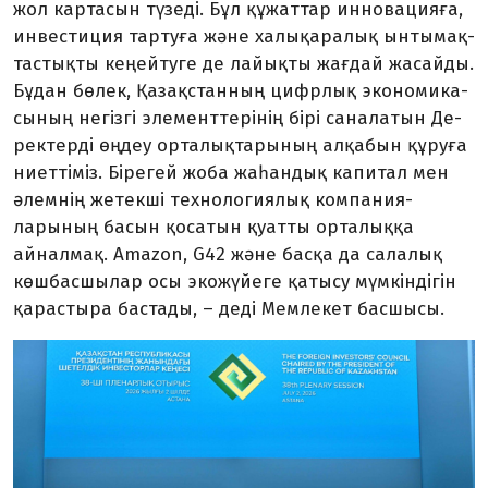
жол картасын түзеді. Бұл құжаттар ин­новацияға,
инвестиция тар­туға және халықаралық ынты­мақ­­­
тас­­тық­ты кеңейтуге де лайық­­ты жағ­дай жасайды.
Бұдан бөлек, Қазақ­стан­ның цифрлық эконо­ми­­ка­
сы­ның негізгі эле­мент­тері­нің бірі са­на­латын Де­
рек­терді өңдеу орта­лық­­тарының алқабын құруға
ниет­тіміз. Бірегей жоба жаһандық капитал мен
әлемнің жетекші техноло­гия­лық компа­ния­
ларының басын қо­сатын қуат­ты орталыққа
айнал­мақ. Amazon, G42 және басқа да са­ла­лық
көшбасшылар осы эко­жүйе­ге қатысу мүмкіндігін
қа­рас­­тыра бастады, – деді Мемлекет басшысы.