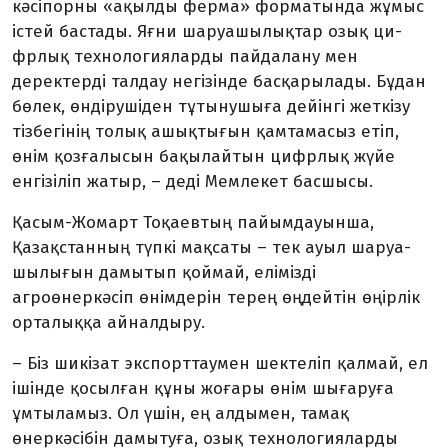
кәсіпорны «ақылды ферма» фор­матында жұмыс
істей бастады. Яғни шаруашылықтар озық ци­
фрлық технологияларды пайдалану мен
деректерді талдау негізінде бас­қары­лады. Бұдан
бөлек, өндіру­шіден тұтынушыға дейінгі жеткізу
тізбегінің толық ашық­тығын қамтамасыз етіп,
өнім қозға­лысын бақылайтын цифрлық жүйе
енгі­зіліп жатыр, – деді Мемлекет бас­шысы.
Қасым-Жомарт Тоқаевтың пайым­дауынша,
Қазақстанның түпкі мақсаты – тек ауыл шаруа­
шылығын дамытып қоймай, еліміз­ді
агроөнеркәсіп өнімдерін терең өңдейтін өңірлік
орталыққа ай­налдыру.
– Біз шикізат экспорттаумен шектеліп қалмай, ел
ішінде қосыл­ған құны жоғары өнім шығаруға
ұмтыламыз. Ол үшін, ең алдымен, тамақ
өнеркәсібін дамытуға, озық технологияларды