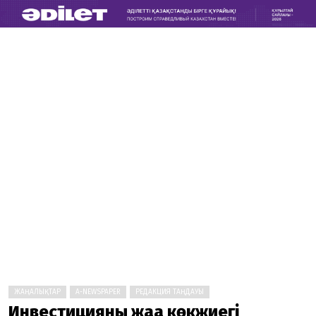
ЖАҢАЛЫҚТАР
A-NEWSPAPER
РЕДАКЦИЯ ТАҢДАУЫ
Инвестицияның жаңа көкжиегі