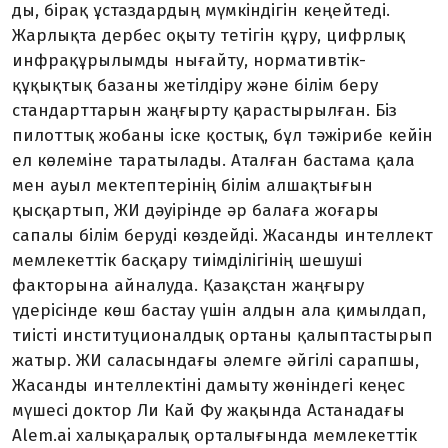
ды, бірақ ұстаздардың мүм­кіндігін кеңейтеді.
Жарлықта дер­бес оқыту тетігін құру, цифрлық
ин­фрақұрылымды нығайту, норма­тивтік-
құқықтық базаны жетілдіру және білім беру
стандарттарын жаңғырту қарастырылған. Біз
пилоттық жобаны іске қостық, бұл тәжірибе кейін
ел көлеміне тара­тылады. Аталған бастама қала
мен ауыл мектептерінің білім алшақ­тығын
қысқартып, ЖИ дәуірінде әр балаға жоғары
сапалы білім беруді көздейді. Жасанды интеллект
мемлекеттік басқару тиімділігінің шешуші
факторына айналуда. Қазақстан жаңғыру
үдерісінде көш бастау үшін алдын ала қимылдап,
тиісті институционалдық ортаны қалыптастырып
жатыр. ЖИ сала­сын­дағы әлемге әйгілі сарапшы,
Жасанды интеллектіні дамыту жөніндегі кеңес
мүшесі доктор Ли Кай Фу жақында Астанадағы
Alem.ai халықаралық орталығында мемлекеттік