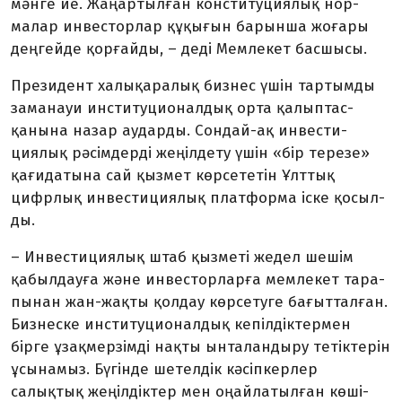
мәнге ие. Жаңар­тылған конс­­титуциялық нор­
малар ин­вес­тор­лар құқығын ба­рынша жо­ғары
деңгейде қор­ғайды, – деді Мемлекет басшысы.
Президент халықаралық бизнес үшін тартымды
заманауи инс­­ти­туционалдық орта қалып­тас­
қанына назар аударды. Сон­дай-ақ ин­вес­ти­
циялық рәсі­м­дер­ді жеңілдету үшін «бір терезе»
қа­ғидатына сай қыз­мет көрсете­тін Ұлттық
цифрлық ин­вести­ция­лық платформа іске қо­сыл­
ды.
– Инвестициялық штаб қыз­меті же­дел шешім
қабылдауға және ин­вес­торларға мемлекет тара­
пынан жан-жақты қолдау көрсетуге ба­ғыт­талған.
Бизнеске инсти­туцио­нал­дық кепілдіктер­мен
бірге ұзақ­мер­зім­ді нақты ын­таландыру тетіктерін
ұсы­на­мыз. Бүгінде шетелдік кәсіп­кер­лер
салықтық жеңілдіктер мен оңайлатылған көші-