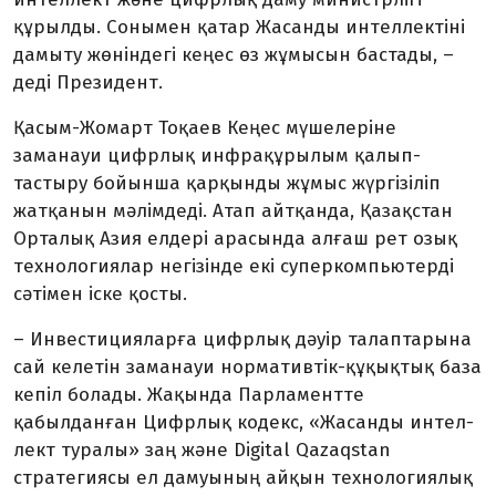
құрыл­ды. Соны­мен қатар Жасанды ин­тел­лектіні
дамыту жөніндегі кеңес өз жұмы­сын бастады, –
деді Пре­зидент.
Қасым-Жомарт Тоқаев Кеңес мү­шелеріне
заманауи циф­р­лық инф­рақұрылым қалып­
тастыру бойын­­ша қарқынды жұмыс жүр­гізіліп
жатқанын мә­лімдеді. Атап айтқанда, Қазақ­стан
Орталық Азия ел­дері арасында алғаш рет озық
тех­ноло­гиялар негізінде екі супер­ком­пьютерді
сәтімен іске қосты.
– Инвестицияларға цифрлық дәуір талаптарына
сай келетін за­ма­науи нормативтік-құқықтық база
ке­піл болады. Жақында Парламент­те
қабылданған Цифр­­­­лық кодекс, «Жасанды ин­тел­
лект туралы» заң және Digital Qazaqstan
стратегиясы ел дамуы­ның айқын технологиялық