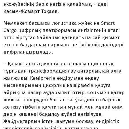
экожүйесінің берік негізін қалаймыз, – деді
Қасым-Жомарт Тоқаев.
Мемлекет басшысы логистика жүйесіне Smart
Cargo цифрлық платформасы енгізілгенін атап
өтті. Біртұтас байланыс қағидатына сай қызмет
ететін бағдарлама арқылы негізгі көлік дәліздері
цифрлан­дырылады.
– Қазақстанның мұнай-газ саласын цифрлық
тұрғыдан трансформациялау айтарлықтай алға
жылжыды. Көміртегін өндіру мен өңдеу
нысандарының цифрлық көшірмесін құруға
айрықша назар аударылып отыр. Сонымен қатар
шикізат өндіруден бастап сатуға дейінгі барлық
жеткізу тізбегін қамтитын мұнай мен мұнай өнім­
дерін кешенді бақылау жүйесі енгізілуде.
Жабдықтардың істен шығуын болжау, өндірістік
үдеріс­тердің сенімділігін арттыру және