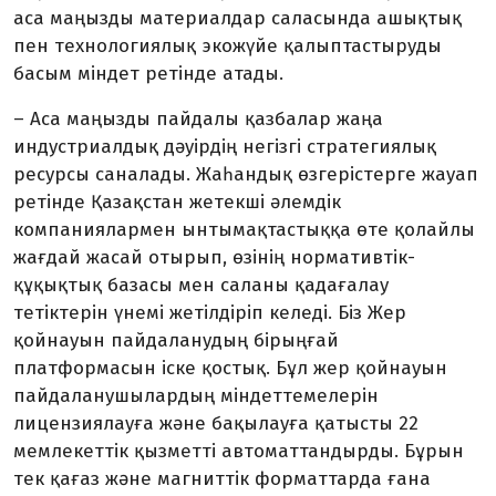
аса маңызды материалдар сала­сында ашықтық
пен технологиялық экожүйе қалыптастыруды
басым міндет ретінде атады.
– Аса маңызды пайдалы қаз­балар жаңа
индустриалдық дәуірдің негізгі стратегиялық
ресурсы саналады. Жаһандық өзгерістерге жауап
ретінде Қазақстан жетекші әлем­дік
компаниялармен ынты­мақ­тастыққа өте қолайлы
жағдай жасай отырып, өзінің нормативтік-
құқықтық базасы мен саланы қада­ғалау
тетіктерін үнемі жетілдіріп келеді. Біз Жер
қойнауын пайда­ланудың бірыңғай
платформасын іске қостық. Бұл жер қойнауын
пайдаланушылардың міндеттеме­лерін
лицензиялауға және бақы­лауға қатысты 22
мемлекеттік қыз­метті автоматтандырды. Бұрын
тек қағаз және магниттік формат­тарда ғана