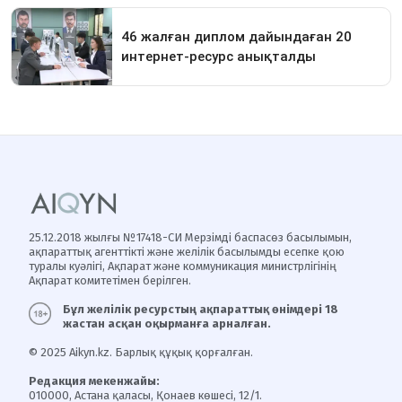
25.12.2018 жылғы №17418-СИ Мерзімді баспасөз басылымын,
ақпараттық агенттікті және желілік басылымды есепке қою
туралы куәлігі, Ақпарат және коммуникация министрлігінің
Ақпарат комитетімен берілген.
Бұл желілік ресурстың ақпараттық өнімдері 18
жастан асқан оқырманға арналған.
© 2025 Aikyn.kz. Барлық құқық қорғалған.
Редакция мекенжайы:
010000, Астана қаласы, Қонаев көшесі, 12/1.