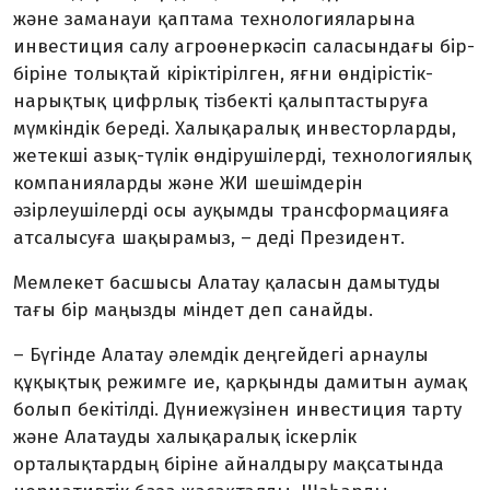
және заманауи қаптама технология­ларына
инвес­тиция салу агроөнер­кәсіп саласын­дағы бір-
біріне то­лық­тай кірік­тірілген, яғни өн­діріс­тік-
нарықтық цифрлық тізбекті қалыптастыруға
мүмкіндік береді. Халықаралық инвестор­лар­ды,
жетекші азық-түлік өндіруші­лерді, технологиялық
компания­ларды және ЖИ шешім­дерін
әзірлеушілерді осы ауқымды трансформацияға
атсалысуға ша­қырамыз, – деді Президент.
Мемлекет басшысы Алатау қаласын дамытуды
тағы бір маңыз­ды міндет деп санайды.
– Бүгінде Алатау әлемдік деңгейдегі арнаулы
құқықтық режимге ие, қарқынды дамитын аумақ
болып бекітілді. Дүние­жүзінен инвестиция тарту
және Алатауды халықаралық іскерлік
орталықтардың біріне айналдыру мақсатында