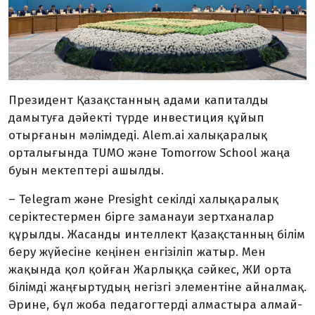
Президент Қазақстанның адами капиталды
дамытуға дәйекті түрде инвестиция құйып
отырғанын мәлімдеді. Alem.ai халықаралық
орталығында TUMO және Tomorrow School жаңа
буын мектептері ашылды.
– Telegram және Presight секілді халықаралық
серіктестермен бірге заманауи зертханалар
құрылды. Жасанды интеллект Қазақстанның білім
беру жүйесіне кеңінен енгізіліп жатыр. Мен
жақында қол қойған Жарлыққа сәйкес, ЖИ орта
білімді жаңғыртудың негізгі элементіне айналмақ.
Әрине, бұл жоба педагогтерді алмастыра ал­май­