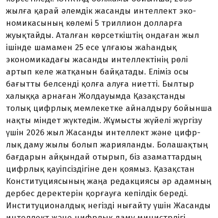
жылға қарай әлем­­дік жасанды интеллект эко­
номи­ка­сының көлемі 5 триллион долларға
жуықтайды. Аталған көрсеткіштің ондаған жыл
ішін­де шамамен 25 есе ұлғаюы жаһан­­­дық
экономикадағы жасанды интеллектінің рөлі
артып келе жатқанын байқатады. Еліміз осы
бағытты белсенді қолға алуға ниет­ті. Былтыр
халыққа арнаған Жол­дауымда Қазақстанды
толық цифрлық мемлекетке айналдыру бойын­ша
нақты міндет жүктедім. Жұмысты жүйелі жүргізу
үшін 2026 жыл Жасанды интеллект жә­не цифр­
лық даму жылы болып жа­­риялан­ды. Болашақтың
бағ­да­рын айқындай отырып, біз аза­маттардың
цифрлық қауіпсіздігіне ден қоямыз. Қа­зақстан
Консти­туция­сының жаңа редакциясы әр адамның
дербес деректерін қор­ғауға кепілдік бере­ді.
Инсти­ту­цио­налдық негізді ны­ғайту үшін Жасанды
интеллект жә­не цифрлық даму министрлігі