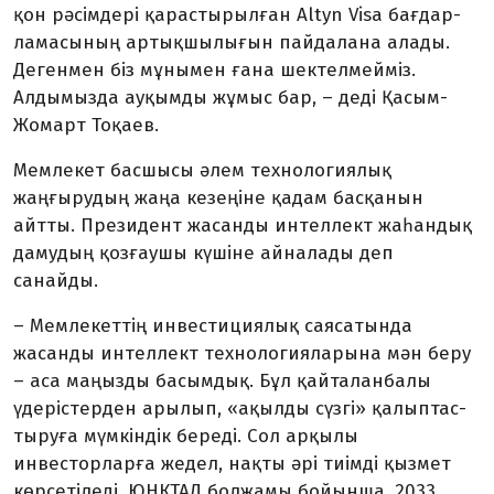
қон рәсімдері қа­растырылған Altyn Visa бағдар­
ла­ма­сының артықшылығын пайдалана алады.
Дегенмен біз мұ­нымен ға­на шектелмейміз.
Алдымызда ауқым­ды жұмыс бар, – деді Қасым-
Жомарт Тоқаев.
Мемлекет басшысы әлем тех­но­логиялық
жаңғырудың жаңа кезеңі­не қадам басқанын
айтты. Пре­зидент жасанды интеллект жаһандық
дамудың қозғаушы күшіне айналады деп
санайды.
– Мемлекеттің инвес­ти­ция­лық сая­сатында
жасанды ин­теллект тех­нологияларына мән беру
– аса маңызды басым­дық. Бұл қайта­лан­балы
үдеріс­тер­ден ары­лып, «ақыл­ды сүзгі» қа­лып­тас­
тыруға мүмкіндік береді. Сол арқылы
инвесторларға же­дел, нақ­ты әрі тиімді қызмет
көр­сетіледі. ЮНКТАД болжамы бойын­ша, 2033